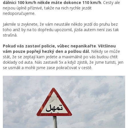
dálnici 100 km/h někde máte dokonce 110 km/h
. Cesty ale
nejsou úplně příznivé, takže na nich rychle jezdit
nedoporučujeme.
Jakmile si zvyknete, že vám neustále někdo jezdí do pruhu bez
toho aniž by na to dopředu upozornil, jízda autem není zas tak
strašná.
Pokud vás zastaví policie, vůbec nepanikařte
.
Většinou
vám pouze popřejí hezký den a pošlou dál.
Někdy se může
stát, že se zeptají kam jedete a maximálně po vás budou chtít
doklady od auta. Nás zastavili 5x a když zjistili, že jsme turisti, jen
se usmáli a mohli jsme zase pokračovat v cestě.