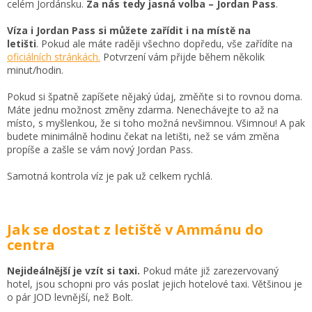
celém Jordánsku.
Za nás tedy jasná volba
–
Jordan Pass
.
Víza i Jordan Pass si můžete zařídit i na místě na
letišti
.
Pokud ale máte raději všechno dopředu, vše zařídíte na
oficiálních stránkách.
Potvrzení vám přijde během několik
minut/hodin.
Pokud si špatně zapíšete nějaký údaj, změňte si to rovnou doma.
Máte jednu možnost změny zdarma. Nenechávejte to až na
místo, s myšlenkou, že si toho možná nevšimnou. Všimnou! A pak
budete minimálně hodinu čekat na letišti, než se vám změna
propíše a zašle se vám nový Jordan Pass.
Samotná kontrola víz je pak už celkem rychlá.
Jak se dostat z letiště v Ammánu do
centra
Nejideálnější je vzít si taxi.
Pokud máte již zarezervovaný
hotel, jsou schopni pro vás poslat jejich hotelové taxi. Většinou je
o pár JOD levnější, než Bolt.