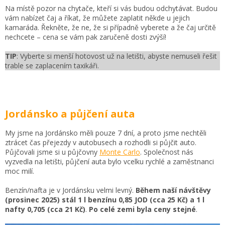
Na místě pozor na chytače, kteří si vás budou odchytávat. Budou
vám nabízet čaj a říkat, že můžete zaplatit někde u jejich
kamaráda. Řekněte, že ne, že si případně vyberete a že čaj určitě
nechcete
–
cena se vám pak zaručeně dosti zvýší!
TIP
: Vyberte si menší hotovost už na letišti, abyste nemuseli řešit
trable se zaplacením taxikáři.
Jordánsko a půjčení auta
My jsme na Jordánsko měli pouze 7 dní, a proto jsme nechtěli
ztrácet čas přejezdy v autobusech a rozhodli si půjčit auto.
Půjčovali jsme si u půjčovny
Monte Carlo
. Společnost nás
vyzvedla na letišti, půjčení auta bylo vcelku rychlé a zaměstnanci
moc milí.
Benzín/nafta je v Jordánsku velmi levný.
Během naší návštěvy
(prosinec 2025) stál 1 l benzínu 0,85 JOD (cca 25 Kč) a 1 l
nafty 0,705 (cca 21 Kč)
.
Po celé zemi byla ceny stejné
.