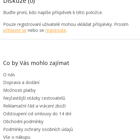
Diskuze (0)
Buďte první, kdo napíše příspěvek k této položce.
Pouze registrovaní uživatelé mohou vkládat příspěvky. Prosím
přihlaste se
nebo se
registrujte
.
Z
á
p
a
Co by Vás mohlo zajímat
t
O nás
í
Doprava a dodání
Možnosti platby
Nejčastější otázky cestovatelů
Reklamační řád a vrácení zboží
Odstoupení od smlouvy do 14 dní
Obchodní podmínky
Podmínky ochrany osobních údajů
Vše o nákupu