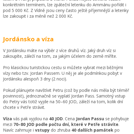
konkrétním termínem, lze zpáteční letenku do Ammánu pořídit i
pod 5 000 Kč. Z Vídně jsou ceny často ještě příjemnější a letenky
lze zakoupit i za méně než 2 000 Kč.
Jordánsko a víza
V Jordánsku máte na výběr z více druhů víz. Jaký druh víz si
zakoupíte, záleží na tom, za jakým účelem do země míříte.
Pro klasickou turistickou cestu si můžete vybrat mezi běžnými
vízy nebo tzv. Jordan Passem. U něj je ale podmínkou pobyt v
Jordánsku alespoň 3 dny (2 noci).
Pokud plánujete navštívit Petru (což by podle nás měla být téměř
povinnost), jednoznačně se vyplatí Jordan Pass. Samotný vstup
do Petry vás totiž vyjde na 50–60 JOD, záleží na tom, kolik dní
chcete v Petře strávit.
Víza
vás pak vyjdou na
40 JOD
. Cena
Jordan Passu
se pohybuje
mezi
70–80 JOD podle počtu dní, které v Petře strávíte
.
Navíc zahrnuje i
vstupy
do zhruba
40 dalších památek
po