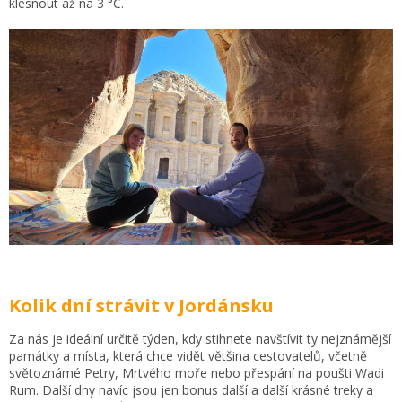
klesnout až na 3 °C.
Kolik dní strávit v Jordánsku
Za nás je ideální určitě týden, kdy stihnete navštívit ty nejznámější
památky a místa, která chce vidět většina cestovatelů, včetně
světoznámé Petry, Mrtvého moře nebo přespání na poušti Wadi
Rum. Další dny navíc jsou jen bonus další a další krásné treky a