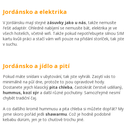
Jordánsko a elektrika
V Jordánsku mají stejné
zásuvky jako u nás
, takže nemusíte
řešit adaptér. Ohledně nabíjení se nemusíte bát, elektrika je ve
všech hotelích, včetně wifi. Takže pokud nepotřebujete silnou SIM
kartu kvůli práci a stačí vám wifi pouze na přidání storíček, tak jste
v suchu.
Jordánsko a jídlo a pití
Pokud máte snídani v ubytování, tak jste vyhráli. Zasytí vás to
minimálně na půl dne, protože to jsou opravdové hody.
Dostanete jejich klasický
pita chleba
, častokrát čerstvě udělaný,
hummus, kozí sýr
a další různé pochutiny. Samozřejmě nesmí
chybět tradiční čaj.
A co dalšího kromě hummusu a pita chleba si můžete dopřát? My
jsme skoro pořád jedli
shawarmu
. Což je hodně podobné
kebabu dürüm, jen je to chuťově trochu jiné.