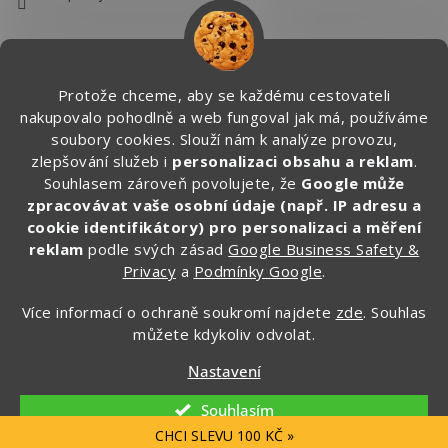
Protože chceme, aby se každému cestovateli
nakupovalo pohodlně a web fungoval jak má, používáme
soubory cookies. Slouží nám k analýze provozu,
zlepšování služeb i
personalizaci obsahu a reklam
.
Souhlasem zároveň povolujete, že
Google může
zpracovávat vaše osobní údaje (např. IP adresu a
cookie identifikátory) pro personalizaci a měření
reklam
podle svých zásad
Google Business Safety &
Privacy
a
Podmínky Google
.
Více informací o ochraně soukromí najdete
zde
. Souhlas
můžete kdykoliv odvolat.
Vytvořil Shoptet
Nastavení
Copyright 2026
Zapakuj.cz
. Všechna práva vyhrazena.
Souhlasím
CHCI SLEVU 100 KČ »