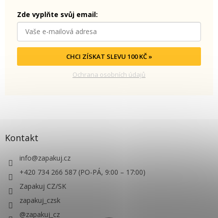
Zde vyplňte svůj email:
CHCI ZÍSKAT SLEVU 100 KČ »
Ochrana osobních údajů
Kontakt
info
@
zapakuj.cz
+420 734 266 587 (PO-PÁ, 9:00 – 17:00)
Zapakuj CZ/SK
zapakuj_czsk
@zapakuj_cz