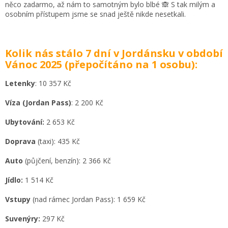
něco zadarmo, až nám to samotným bylo blbé 🙈 S tak milým a
osobním přístupem jsme se snad ještě nikde nesetkali.
Kolik nás stálo 7 dní v Jordánsku v období
Vánoc 2025 (přepočítáno na 1 osobu):
Letenky
: 10 357 Kč
Víza (Jordan Pass)
: 2 200 Kč
Ubytování:
2 653 Kč
Doprava
(taxi): 435 Kč
Auto
(půjčení, benzín): 2 366 Kč
Jídlo:
1 514 Kč
Vstupy
(nad rámec Jordan Pass): 1 659 Kč
Suvenýry:
297 Kč