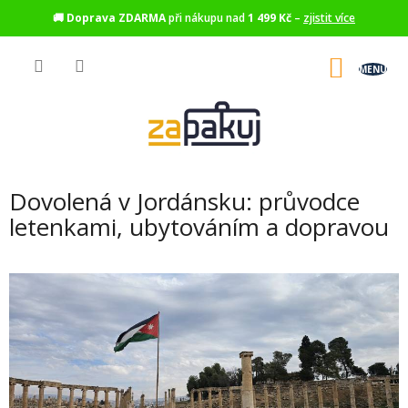
🚚
Doprava ZDARMA
při nákupu nad
1 499 Kč
–
zjistit více
Přejít
na
NÁKU
obsah
KOŠÍK
Dovolená v Jordánsku: průvodce
letenkami, ubytováním a dopravou