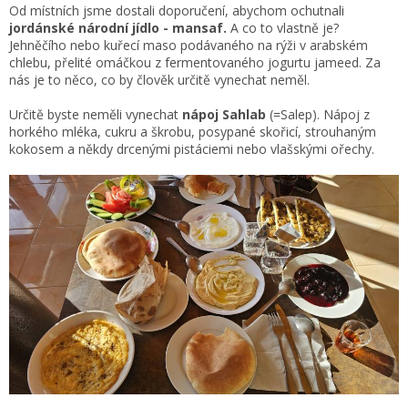
Od místních jsme dostali doporučení, abychom ochutnali
jordánské národní jídlo - mansaf.
A co to vlastně je?
Jehněčího nebo kuřecí maso podávaného na rýži v arabském
chlebu, přelité omáčkou z fermentovaného jogurtu jameed. Za
nás je to něco, co by člověk určitě vynechat neměl.
Určitě byste neměli vynechat
nápoj Sahlab
(=Salep).
Nápoj z
horkého mléka, cukru a škrobu, posypané skořicí, strouhaným
kokosem a někdy drcenými pistáciemi nebo vlašskými ořechy.