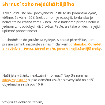
Shrnutí toho nejdůležitějšího
Takže jestli jste měli pochybnosti, jestli se do Jordánska vydat,
věříme, že vám náš článek pomohl je rozptýlit. Jordánsko je
neuvěřitelně krásná země – není jen o nádherné přírodě nebo o
jednom z novodobých divů světa, Petře, ale také o lidech a jejich
upřímné pohostinnosti.
Rozhodně se do Jordánska vydejte. A pokud přemýšlíte, kam
přesně zamířit, inspirujte se naším článkem
Jordánsko: Co vidět
a navštívit – Petra, Mrtvé moře, Jerash i nejkrásnější treky
.
Našli jste v článku neaktuální informaci? Napište nám na
info@zapakuj.cz
a jako odměnu získáte slevový kód na další
objednávku se slevou 10 %.
Vzhůru za dobrodružstvím,