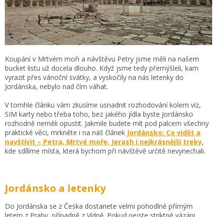
Koupání v Mrtvém moři a návštěvu Petry jsme měli na našem
bucket listu už docela dlouho. Když jsme tedy přemýšleli, kam
vyrazit přes vánoční svátky, a vyskočily na nás letenky do
Jordánska, nebylo nad čím váhat.
V tomhle článku vám zkusíme usnadnit rozhodování kolem víz,
SIM karty nebo třeba toho, bez jakého jídla byste Jordánsko
rozhodně neměli opustit. Jakmile budete mít pod palcem všechny
praktické věci, mrkněte i na náš článek
Jordánsko: Co vidět a
navštívit – Petra, Mrtvé moře, Jerash i nejkrásnější treky
,
kde sdílíme místa, která bychom při návštěvě určitě nevynechali.
Jordánsko
a letenky
Do Jordánska se z Česka dostanete velmi pohodlně přímým
letem z Prahy, případně z Vídně. Pokud nejste striktně vázáni