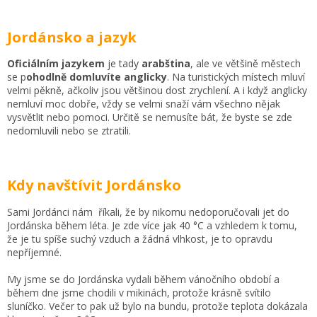
Jordánsko a jazyk
Oficiálním jazykem
je tady
arabština
, ale ve většině městech
se p
ohodlně domluvíte anglicky
. Na turistických místech mluví
velmi pěkně, ačkoliv jsou většinou dost zrychlení. A i když anglicky
nemluví moc dobře, vždy se velmi snaží vám všechno nějak
vysvětlit nebo pomoci. Určitě se nemusíte bát, že byste se zde
nedomluvili nebo se ztratili.
Kdy navštívit Jordánsko
Sami Jordánci nám říkali, že by nikomu nedoporučovali jet do
Jordánska během léta. Je zde více jak 40 °C a vzhledem k tomu,
že je tu spíše suchý vzduch a žádná vlhkost, je to opravdu
nepříjemné.
My jsme se do Jordánska vydali během vánočního období a
během dne jsme chodili v mikinách, protože krásně svítilo
sluníčko. Večer to pak už bylo na bundu, protože teplota dokázala