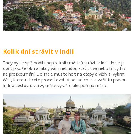
Kolik dní strávit v Indii
Tady by se spíš hodil nadpis, kolik měsíců strávit v Indii. Indie je
obří, jakože obří a nikdy vám nebudou stačit dva nebo tři týdny
na prozkoumání. Do Indie musíte holt na etapy a vždy si vybrat
část, kterou chcete procestovat. A pokud chcete zažít tu pravou
Indii a cestovat vlaky, určitě vyražte alespoň na měsíc.