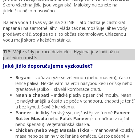
Skoro všechna jídla jsou veganská. Málokdy naleznete na
jídelníčku něco masového.
Balená voda 1 l vás vyjde na 20 INR.
Tato částka je častokrát
napsaná i na samotné láhvi. Vláda tak neumožňuje láhev vody
prodávat dráž. Stojí za to si to občas skontrolovat. Chlazenou
vodu mají skoro v každém stánku.
TIP
: Mějte vždy po ruce dezinfekci. Hygiena je v Indii až na
posledním místě.
Jaké jídlo doporučujeme vyzkoušet?
Biryani
– voňavá rýže se zeleninou (nebo masem), často
lehce pálivá. Někde vám na vrch nasypou kešu oříšky nebo
granátové jablko – skvělá kombinace chutí.
Naan a chapati
– indické placky z pšeničné mouky. Naan
je nadýchanější a často se peče v tandooru, chapati je tenčí
a bez kynutí. Skvělé ke všemu.
Paneer
– indický čerstvý sýr, nejčastěji ve formě
Paneer
Butter Masala
nebo
Palak Paneer
(s omáčkou z rajčat
nebo špenátu). Vegetariánská klasika.
Chicken (nebo Veg) Masala Tikka
– marinované kousky
masa nebo zeleniny v kořeněné omáčce. Často pečené v