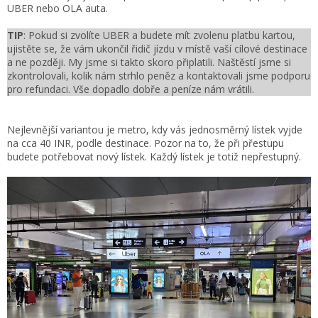
UBER nebo OLA auta.
TIP
: Pokud si zvolíte UBER a budete mít zvolenu platbu kartou,
ujistěte se, že vám ukončil řidič jízdu v místě vaší cílové destinace
a ne později. My jsme si takto skoro připlatili. Naštěstí jsme si
zkontrolovali, kolik nám strhlo peněz a kontaktovali jsme podporu
pro refundaci. Vše dopadlo dobře a peníze nám vrátili.
Nejlevnější variantou je metro, kdy vás jednosměrný lístek vyjde
na cca 40 INR, podle destinace.
Pozor na to, že při přestupu
budete potřebovat nový lístek. Každý lístek je totiž nepřestupný.