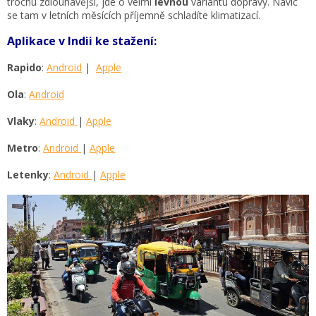
trochu zdlouhavější, jde o velmi
levnou
variantu dopravy. Navíc
se tam v letních měsících příjemně schladíte klimatizací.
Aplikace v Indii ke stažení:
Rapido
:
Android
|
Apple
Ola
:
Android
Vlaky
:
Android
|
Apple
Metro
:
Android
|
Apple
Letenky
:
Android
|
Apple