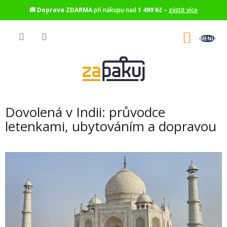
🚚
Doprava ZDARMA
při nákupu nad
1 499 Kč
–
zjistit více
Přejít
na
NÁKU
obsah
KOŠÍK
Dovolená v Indii: průvodce
letenkami, ubytováním a dopravou