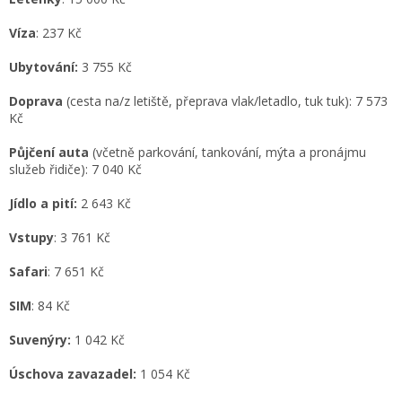
Víza
: 237 Kč
Ubytování:
3 755 Kč
Doprava
(cesta na/z letiště, přeprava vlak/letadlo, tuk tuk): 7 573
Kč
Půjčení auta
(včetně parkování, tankování, mýta a pronájmu
služeb řidiče): 7 040 Kč
Jídlo a pití:
2 643 Kč
Vstupy
: 3 761 Kč
Safari
: 7 651 Kč
SIM
: 84 Kč
Suvenýry:
1 042 Kč
Úschova zavazadel:
1 054 Kč