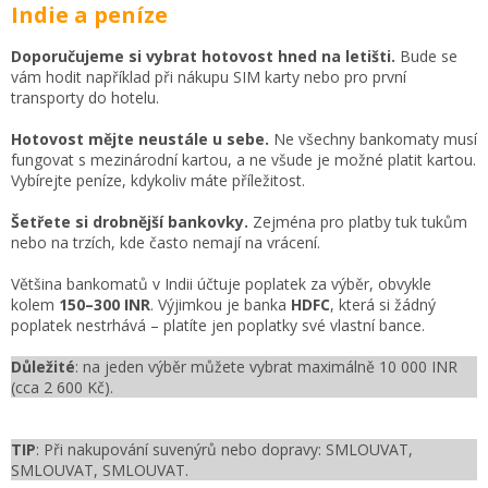
Indie a peníze
Doporučujeme si vybrat hotovost hned na letišti.
Bude se
vám hodit například při nákupu SIM karty nebo pro první
transporty do hotelu.
Hotovost mějte neustále u sebe.
Ne všechny bankomaty musí
fungovat s mezinárodní kartou, a ne všude je možné platit kartou.
Vybírejte peníze, kdykoliv máte příležitost.
Šetřete si drobnější bankovky.
Zejména pro platby tuk tukům
nebo na trzích, kde často nemají na vrácení.
Většina bankomatů v Indii účtuje poplatek za výběr, obvykle
kolem
150–300 INR
. Výjimkou je banka
HDFC
, která si žádný
poplatek nestrhává – platíte jen poplatky své vlastní bance.
Důležité
: na jeden výběr můžete vybrat maximálně 10 000 INR
(cca 2 600 Kč).
TIP
: Při nakupování suvenýrů nebo dopravy: SMLOUVAT,
SMLOUVAT, SMLOUVAT.