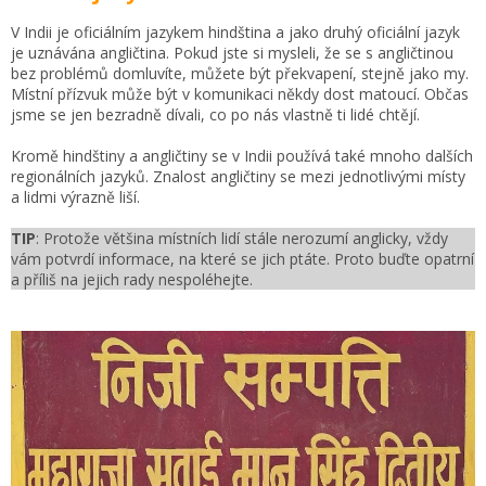
V Indii je oficiálním jazykem hindština a jako druhý oficiální jazyk
je uznávána angličtina. Pokud jste si mysleli, že se s angličtinou
bez problémů domluvíte, můžete být překvapení, stejně jako my.
Místní přízvuk může být v komunikaci někdy dost matoucí. Občas
jsme se jen bezradně dívali, co po nás vlastně ti lidé chtějí.
Kromě hindštiny a angličtiny se v Indii používá také mnoho dalších
regionálních jazyků. Znalost angličtiny se mezi jednotlivými místy
a lidmi výrazně liší.
TIP
: Protože většina místních lidí stále nerozumí anglicky, vždy
vám potvrdí informace, na které se jich ptáte. Proto buďte opatrní
a příliš na jejich rady nespoléhejte.