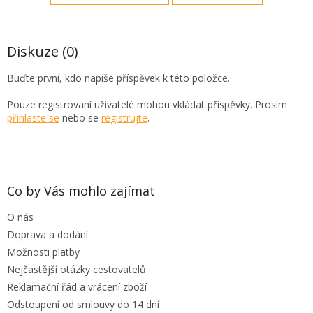
Diskuze (0)
Buďte první, kdo napíše příspěvek k této položce.
Pouze registrovaní uživatelé mohou vkládat příspěvky. Prosím
přihlaste se
nebo se
registrujte
.
Z
á
p
a
Co by Vás mohlo zajímat
t
O nás
í
Doprava a dodání
Možnosti platby
Nejčastější otázky cestovatelů
Reklamační řád a vrácení zboží
Odstoupení od smlouvy do 14 dní