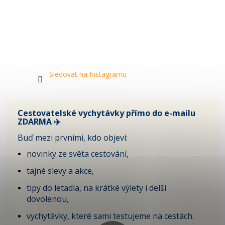
Sledovat na Instagramu
Cestovatelské vychytávky přímo do e-mailu
ZDARMA ✈️
Buď mezi prvními, kdo objeví:
novinky ze světa cestování,
tajné slevy a akce,
tipy do letadla, na krátké výlety i delší
dovolenou,
vychytávky, které sami testujeme na cestách.