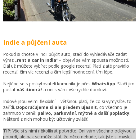
Indie a půjčení auta
Pokud si chcete v Indii půjčit auto, stačí do vyhledávače zadat
výraz „
rent a car in India
“ – objeví se vám spousta možností.
Dál už můžete vybírat podle google recenzí. Platí zlaté pravidlo
recenzí, čím víc recenzí a čím lepší hodnocení, tím lépe.
Nejlépe se s poskytovateli komunikuje přes
WhatsApp
. Stačí jim
poslat
váš itinerář
a oni s vámi vše rychle domluví.
Indové jsou velmi flexibilní – většinou platí, že co si vymyslíte, to
zařídí.
Doporučujeme si ale předem ujasnit
, co všechno je
zahrnuto v ceně:
palivo, parkování, mýtné a další poplatky
.
Některé z nich mohou být účtovány zvlášť.
TIP
: Vše si s nimi několikrát potvrďte. Oni vám všechno odkývou a
potvrdí, ale pak se může stát, že něco nebude, tak jste si mysleli.