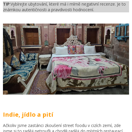
TIP
:Vybírejte ubytování, které má i mírně negativní recenze. Je to
známkou autentičnosti a pravdivosti hodnocení.
Indie, jídlo a pití
Ačkoliv jsme zastánci zkoušení street foodu v cizích zemí, zde
jsme si to raději netroufli a chodili raději do místních restaurací.