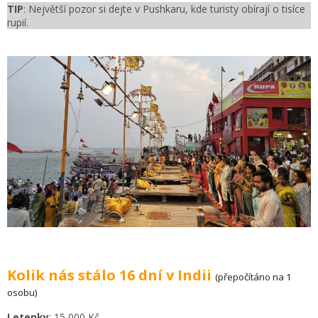
TIP
: Největší pozor si dejte v Pushkaru, kde turisty obírají o tisíce
rupií.
Kolik nás stálo 16 dní v Indii
(přepočítáno na 1
osobu)
Letenky
: 15 000 Kč