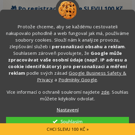
🎁 Po registraci získáte SLEVU 100 Kč
na první objednávku.
Protože chceme, aby se každému cestovateli
Zde vyplňte svůj email:
nakupovalo pohodlně a web fungoval jak má, používáme
soubory cookies. Slouží nám k analýze provozu,
zlepšování služeb i
personalizaci obsahu a reklam
.
Souhlasem zároveň povolujete, že
Google může
CHCI ZÍSKAT SLEVU 100 KČ »
zpracovávat vaše osobní údaje (např. IP adresu a
cookie identifikátory) pro personalizaci a měření
Ochrana osobních údajů
reklam
podle svých zásad
Google Business Safety &
Privacy
a
Podmínky Google
.
Více informací o ochraně soukromí najdete
zde
. Souhlas
můžete kdykoliv odvolat.
Kontakt
Nastavení
info
@
zapakuj.cz
Souhlasím
+420 734 266 587 (PO-PÁ, 9:00 – 17:00)
CHCI SLEVU 100 KČ »