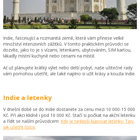
Indie, fascinující a rozmanitá země, která vám přinese
velké
množství intenzivních zážitků. V tomto praktickém průvodci se
dozvíte, jako to je s vízami, letenkami, ubytováním, SIM kartou,
lákadly místní kuchyně nebo cenami na místě.
Ať už plánujete krátký výlet nebo delší pobyt, naše užitečné rady
vám pomohou ušetřit, ale také naplno si užít krásy a kouzla Indie.
Indie a letenky
V dnešní době se do Indie dostanete za cenu mezi 10 000-15 000
Kč. Při akci klidně i pod 10 000 Kč.
Stačí si počkat na akční letenku
a řídit se naším průvodcem:
Kdy je nejlepší kupovat letenky: Tipy,
jak ušetřit tisíce
.