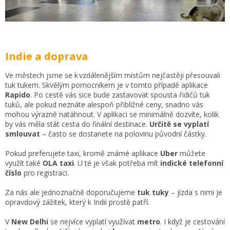
Indie a doprava
Ve městech jsme se k vzdálenějším místům nejčastěji přesouvali
tuk tukem. Skvělým pomocníkem je v tomto případě aplikace
Rapido
. Po cestě vás sice bude zastavovat spousta řidičů tuk
tuků, ale pokud neznáte alespoň přibližné ceny, snadno vás
mohou výrazně natáhnout.
V aplikaci se minimálně dozvíte, kolik
by vás měla stát cesta do finální destinace.
Určitě se vyplatí
smlouvat
– často se dostanete na polovinu původní částky.
Pokud preferujete taxi, kromě známé aplikace
Uber
můžete
využít také
OLA taxi
. U té je však potřeba mít
indické telefonní
číslo
pro registraci.
Za nás ale jednoznačně doporučujeme
tuk tuky
– jízda s nimi je
opravdový zážitek, který k Indii prostě patří.
V
New Delhi
se nejvíce vyplatí využívat
metro
. I když je cestování