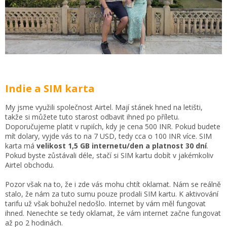
Indie a SIM karta
My jsme využili společnost Airtel. Mají stánek hned na letišti,
takže si můžete tuto starost odbavit ihned po příletu.
Doporučujeme platit v rupiích, kdy je cena 500 INR. Pokud budete
mít dolary, vyjde vás to na 7 USD, tedy cca o 100 INR více. SIM
karta má
velikost 1,5 GB internetu/den a platnost 30 dní
.
Pokud byste zůstávali déle, stačí si SIM kartu dobít v jakémkoliv
Airtel obchodu.
Pozor však na to, že i zde vás mohu chtít oklamat. Nám se reálně
stalo, že nám za tuto sumu pouze prodali SIM kartu. K aktivování
tarifu už však bohužel nedošlo. Internet by vám měl fungovat
ihned. Nenechte se tedy oklamat, že vám internet začne fungovat
až po 2 hodinách.