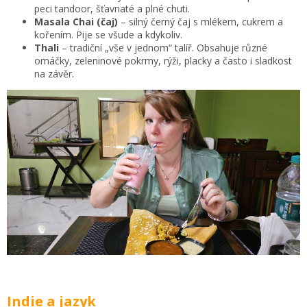
peci tandoor, šťavnaté a plné chuti.
Masala Chai (čaj)
– silný černý čaj s mlékem, cukrem a
kořením. Pije se všude a kdykoliv.
Thali
– tradiční „vše v jednom“ talíř. Obsahuje různé
omáčky, zeleninové pokrmy, rýži, placky a často i sladkost
na závěr.
Indie a jazyk