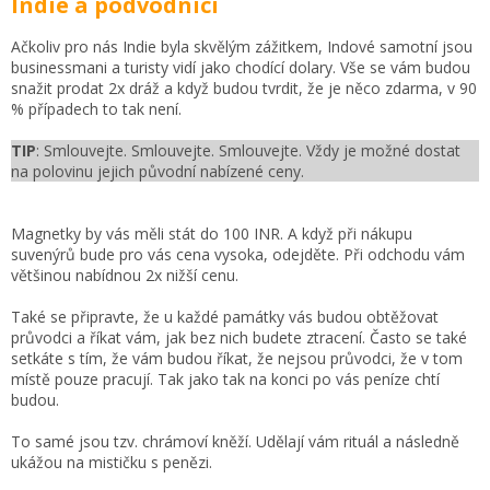
Indie a podvodníci
Ačkoliv pro nás Indie byla skvělým zážitkem, Indové samotní jsou
businessmani a turisty vidí jako chodící dolary. Vše se vám budou
snažit prodat 2x dráž a když budou tvrdit, že je něco zdarma, v 90
% případech to tak není.
TIP
: Smlouvejte. Smlouvejte. Smlouvejte. Vždy je možné dostat
na polovinu jejich původní nabízené ceny.
Magnetky by vás měli stát do 100 INR.
A když při nákupu
suvenýrů bude pro vás cena vysoka, odejděte. Při odchodu vám
většinou nabídnou 2x nižší cenu.
Také se připravte, že u každé památky vás budou obtěžovat
průvodci a říkat vám, jak bez nich budete ztracení. Často se také
setkáte s tím, že vám budou říkat, že nejsou průvodci, že v tom
místě pouze pracují. Tak jako tak na konci po vás peníze chtí
budou.
To samé jsou tzv. chrámoví kněží. Udělají vám rituál a následně
ukážou na mističku s penězi.