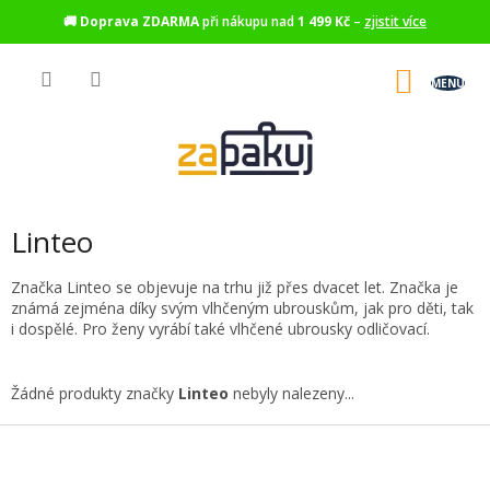
🚚
Doprava ZDARMA
při nákupu nad
1 499 Kč
–
zjistit více
Přejít
na
NÁKU
obsah
KOŠÍK
Linteo
Značka Linteo se objevuje na trhu již přes dvacet let. Značka je
známá zejména díky svým vlhčeným ubrouskům, jak pro děti, tak
i dospělé. Pro ženy vyrábí také vlhčené ubrousky odličovací.
Žádné produkty značky
Linteo
nebyly nalezeny...
Z
á
p