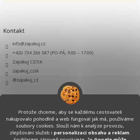
Kontakt
info
@
zapakuj.cz
+420 734 266 587 (PO-PÁ, 9:00 – 17:00)
Zapakuj CZ/SK
zapakuj_czsk
@zapakuj_cz
Protože chceme, aby se každému cestovateli
nakupovalo pohodlně a web fungoval jak má, používáme
soubory cookies. Slouží nám k analýze provozu,
zlepšování služeb i
personalizaci obsahu a reklam
.
Souhlasem zároveň povolujete, že
Google může