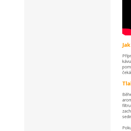
Jak
Příp
kávu
pomo
čeká
Tla
Běhe
arom
filt
zach
sedi
Poku