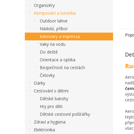
Organizéry
Kempování a turistika
Outdoor lahve
Nádobí, příbor
Popi
Kávovary a espressa
Vaky na vodu
Do deště
Det
Orientace a optika
Ru
Bezpečnost na cestách
Čelovky
Aero
nadš
Dárky
čem
Cestování s dětmi
výst
Dětské batohy
cest
Hry pro děti
Aero
Dětské cestovní polštářky
tepl
Zdraví a hygiena
přip
všec
Elektronika