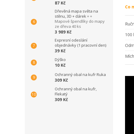
87 Kč
Co n
Dřevěná mapa světa na
stěnu, 3D + dárek
+ +
Mapové špendlíky do mapy
Ručn
ze dřeva 40 ks
3 989 Kč
100 
Expresní odeslání
objednávky (1 pracovní den)
Odm
39 Kč
Mích
Dýško
10 Kč
Ochranný obal na kufr Ruka
309 Kč
Ochranný obal na kufr,
Flekatý
309 Kč