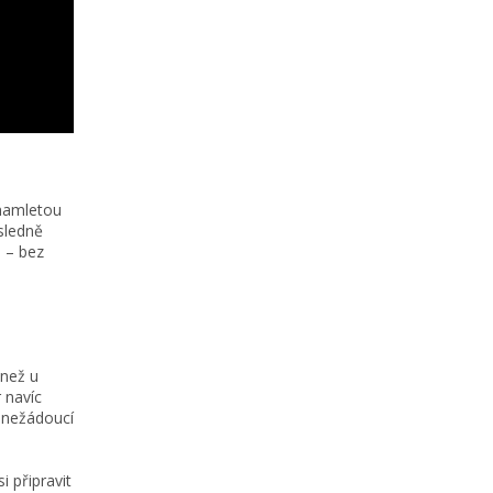
 namletou
sledně
o – bez
 než u
r navíc
z nežádoucí
i připravit