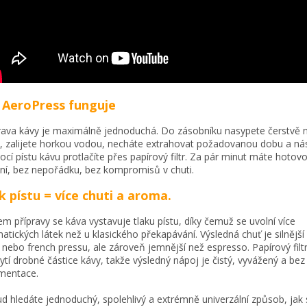
 AeroPress funguje
rava kávy je maximálně jednoduchá. Do zásobníku nasypete čerstvě
, zalijete horkou vodou, necháte extrahovat požadovanou dobu a ná
cí pístu kávu protlačíte přes papírový filtr. Za pár minut máte hotov
ní, bez nepořádku, bez kompromisů v chuti.
k pístu = více chuti a aroma.
m přípravy se káva vystavuje tlaku pístu, díky čemuž se uvolní více
atických látek než u klasického překapávání. Výsledná chuť je silnější
ru nebo french pressu, ale zároveň jemnější než espresso. Papírový filt
ytí drobné částice kávy, takže výsledný nápoj je čistý, vyvážený a be
mentace.
d hledáte jednoduchý, spolehlivý a extrémně univerzální způsob, jak s