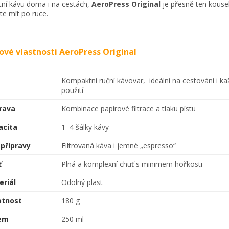
itní kávu doma i na cestách,
AeroPress Original
je přesně ten kousek
te mít po ruce.
čové vlastnosti AeroPress Original
Kompaktní ruční kávovar, ideální na cestování i k
použití
rava
Kombinace papírové filtrace a tlaku pístu
acita
1–4 šálky kávy
 přípravy
Filtrovaná káva i jemné „espresso“
ť
Plná a komplexní chuť s minimem hořkosti
eriál
Odolný plast
tnost
180 g
em
250 ml