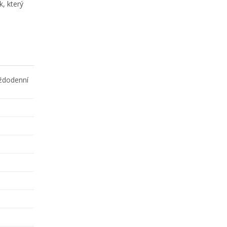
, který
aždodenní