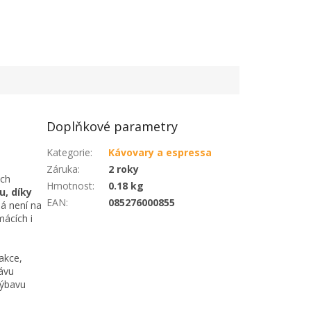
Doplňkové parametry
Kategorie
:
Kávovary a espressa
Záruka
:
2 roky
ých
Hmotnost
:
0.18 kg
u, díky
EAN
:
085276000855
á není na
mácích i
akce,
kávu
výbavu