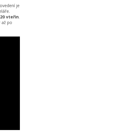
ovedení je
eláře.
20 vteřin
.
y až po