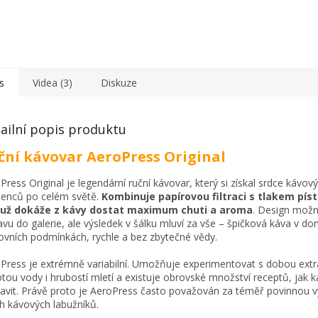
s
Videa (3)
Diskuze
ailní popis produktu
ční kávovar AeroPress Original
Press Original je legendární ruční kávovar, který si získal srdce kávov
enců po celém světě.
Kombinuje papírovou filtraci s tlakem píst
už dokáže z kávy dostat maximum chuti a aroma
. Design možn
avu do galerie, ale výsledek v šálku mluví za vše – špičková káva v do
ovních podmínkách, rychle a bez zbytečné vědy.
Press je extrémně variabilní. Umožňuje experimentovat s dobou extr
otou vody i hrubostí mletí a existuje obrovské množství receptů, jak 
ravit. Právě proto je AeroPress často považován za téměř povinnou 
h kávových labužníků.