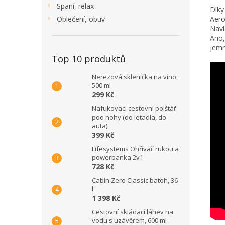
Spaní, relax
Díky
Oblečení, obuv
Aero
Naví
Ano,
jemn
Top 10 produktů
Nerezová sklenička na víno,
500 ml
299 Kč
Nafukovací cestovní polštář
pod nohy (do letadla, do
auta)
399 Kč
Lifesystems Ohřívač rukou a
powerbanka 2v1
728 Kč
Cabin Zero Classic batoh, 36
l
1 398 Kč
Cestovní skládací láhev na
vodu s uzávěrem, 600 ml