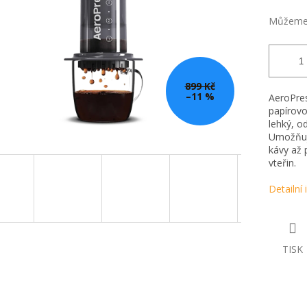
Můžeme 
899 Kč
–11 %
AeroPres
papírovou
lehký, o
Umožňuje
kávy až 
vteřin.
Detailní
TISK