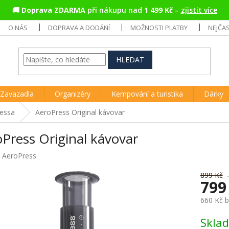
🚚
Doprava ZDARMA
při nákupu nad
1 499 Kč
–
zjistit více
O NÁS
DOPRAVA A DODÁNÍ
MOŽNOSTI PLATBY
NEJČA
HLEDAT
Zavazadla
Organizéry
Kempování a turistika
Dárky
ressa
AeroPress Original kávovar
Press Original kávovar
:
AeroPress
899 Kč
799
660 Kč 
Měrná
Skla
cena: