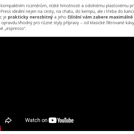
 kompaktním rozměrům, nízké hmotnosti a odolnému plastovému pr
Press ideální nejen na cesty, na chatu, do kempu, ale i třeba do kanc
c je
prakticky nerozbitný
a jeho
čištění vám zabere maximálně 
 opravdu.Vhodný pro různé styly přípravy – od klasické filtrované káv
é „espresso“.