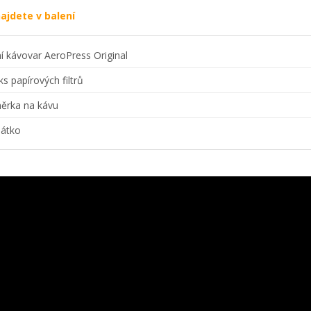
ajdete v balení
í kávovar AeroPress Original
ks papírových filtrů
ěrka na kávu
átko