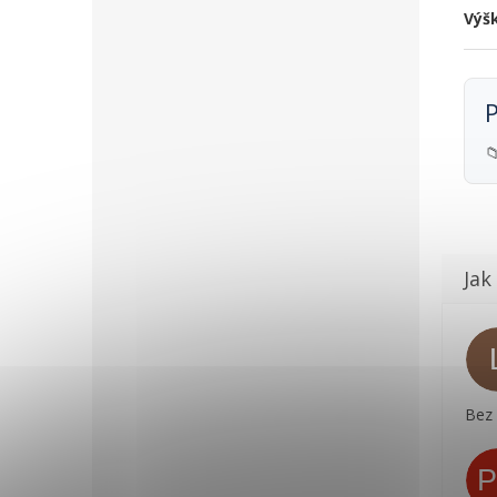
Výš
P

Bez