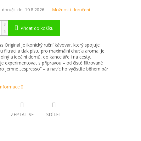
doručit do:
10.8.2026
Možnosti doručení
Přidat do košíku
s Original je ikonický ruční kávovar, který spojuje
 filtraci a tlak pístu pro maximální chuť a aroma. Je
dolný a ideální domů, do kanceláře i na cesty.
 experimentovat s přípravou – od čisté filtrované
po jemné „espresso“ – a navíc ho vyčistíte během pár
 informace
ZEPTAT SE
SDÍLET