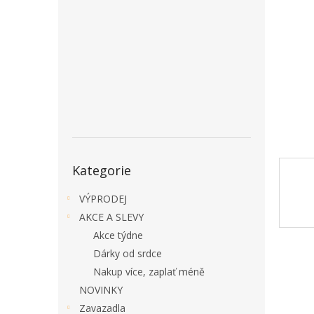
a
n
e
l
Přeskočit
Kategorie
kategorie
VÝPRODEJ
AKCE A SLEVY
Akce týdne
Dárky od srdce
Nakup více, zaplať méně
NOVINKY
Zavazadla