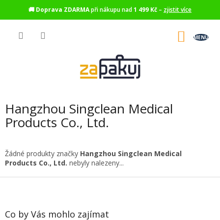
🚚
Doprava ZDARMA
při nákupu nad
1 499 Kč
–
zjistit více
Přejít
na
NÁKU
obsah
KOŠÍK
Hangzhou Singclean Medical
Products Co., Ltd.
Žádné produkty značky
Hangzhou Singclean Medical
Products Co., Ltd.
nebyly nalezeny...
Z
á
p
a
Co by Vás mohlo zajímat