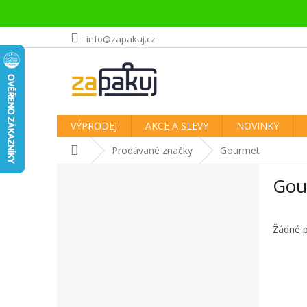
Přejít
info@zapakuj.cz
na
obsah
VÝPRODEJ
AKCE A SLEVY
NOVINKY
Domů
Prodávané značky
Gourmet
P
Gou
o
s
t
r
Žádné 
a
n
n
í
p