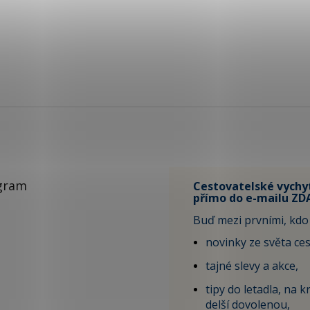
gram
Cestovatelské vychy
přímo do e-mailu ZD
Buď mezi prvními, kdo 
novinky ze světa ces
tajné slevy a akce,
tipy do letadla, na kr
delší dovolenou,