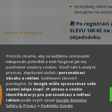
vychytávky, které s
testujeme na cestác
🎁 Po registraci 
SLEVU 100 Kč na 
Sledovat na Instagramu
objednávku.
Zde vyplňte svůj email:
Protože chceme, aby se každému cestovateli
nakupovalo pohodlně a web fungoval jak má,
používáme soubory cookies. Slouží nám k analýze
CHCI ZÍSKAT SLEVU 
provozu, zlepšování služeb i
personalizaci
obsahu a reklam
. Souhlasem zároveň
Ochrana osobních
povolujete, že
Google může zpracovávat vaše
osobní údaje (např. IP adresu a cookie
identifikátory) pro personalizaci a měření
reklam
podle svých zásad
Google Business
Safety & Privacy
a
Podmínky Google
.