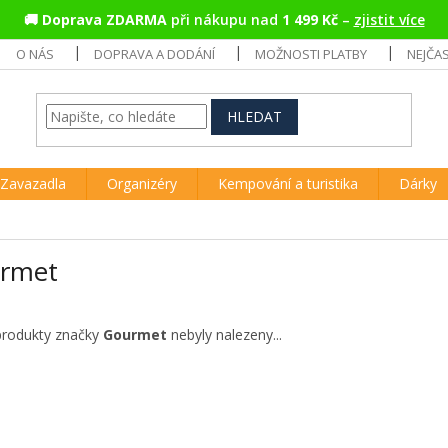
🚚
Doprava ZDARMA
při nákupu nad
1 499 Kč
–
zjistit více
O NÁS
DOPRAVA A DODÁNÍ
MOŽNOSTI PLATBY
NEJČA
HLEDAT
Zavazadla
Organizéry
Kempování a turistika
Dárky
rmet
produkty značky
Gourmet
nebyly nalezeny...