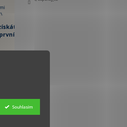
ami
h.
získáte
první
100 KČ »
 údajů
Souhlasím