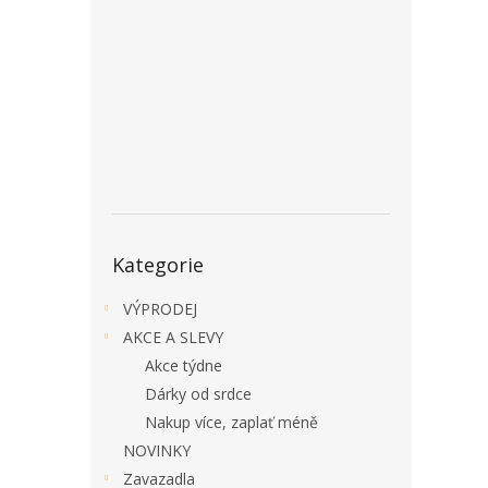
a
n
e
l
Přeskočit
Kategorie
kategorie
VÝPRODEJ
AKCE A SLEVY
Akce týdne
Dárky od srdce
Nakup více, zaplať méně
NOVINKY
Zavazadla