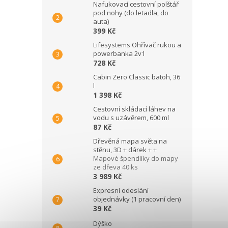
Nafukovací cestovní polštář
pod nohy (do letadla, do
auta)
399 Kč
Lifesystems Ohřívač rukou a
powerbanka 2v1
728 Kč
Cabin Zero Classic batoh, 36
l
1 398 Kč
Cestovní skládací láhev na
vodu s uzávěrem, 600 ml
87 Kč
Dřevěná mapa světa na
stěnu, 3D + dárek
+ +
Mapové špendlíky do mapy
ze dřeva 40 ks
3 989 Kč
Expresní odeslání
objednávky (1 pracovní den)
39 Kč
Dýško