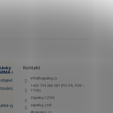
Kontakt
távky
ARMA ✈️
info
@
zapakuj.cz
objeví:
+420 734 266 587 (PO-PÁ, 9:00 –
tování,
17:00)
Zapakuj CZ/SK
zapakuj_czsk
átké výlety i
@zapakuj_cz