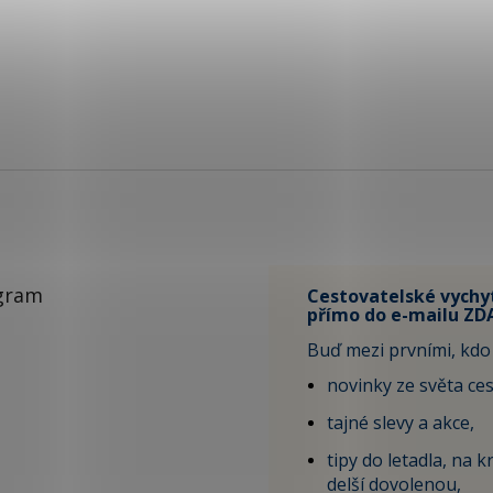
gram
Cestovatelské vychy
přímo do e-mailu ZD
Buď mezi prvními, kdo 
novinky ze světa ces
tajné slevy a akce,
tipy do letadla, na kr
delší dovolenou,