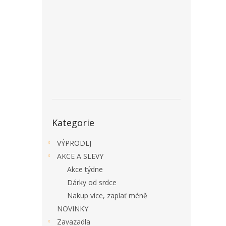
a
n
e
l
Přeskočit
Kategorie
kategorie
VÝPRODEJ
AKCE A SLEVY
Akce týdne
Dárky od srdce
Nakup více, zaplať méně
NOVINKY
Zavazadla