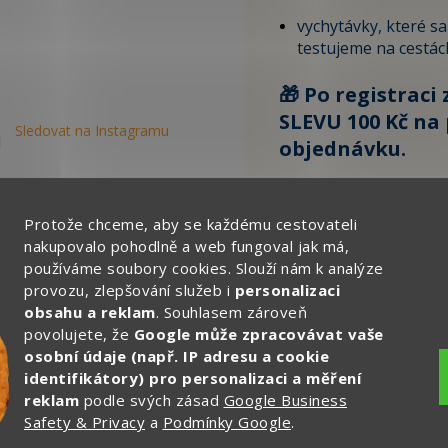
vychytávky, které s
testujeme na cestác
🎁 Po registraci 
SLEVU 100 Kč na 
Sledovat na Instagramu
objednávku.
Zde vyplňte svůj email:
Protože chceme, aby se každému cestovateli
nakupovalo pohodlně a web fungoval jak má,
používáme soubory cookies. Slouží nám k analýze
CHCI ZÍSKAT SLEVU 
provozu, zlepšování služeb i
personalizaci
obsahu a reklam
. Souhlasem zároveň
Ochrana osobních
povolujete, že
Google může zpracovávat vaše
osobní údaje (např. IP adresu a cookie
identifikátory) pro personalizaci a měření
reklam
podle svých zásad
Google Business
Safety & Privacy
a
Podmínky Google
.