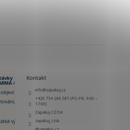
Kontakt
távky
ARMA ✈️
info
@
zapakuj.cz
objeví:
+420 734 266 587 (PO-PÁ, 9:00 –
tování,
17:00)
Zapakuj CZ/SK
zapakuj_czsk
átké výlety i
@zapakuj_cz