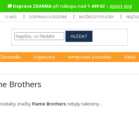
🚚
Doprava ZDARMA
při nákupu nad
1 499 Kč
–
zjistit více
O NÁS
DOPRAVA A DODÁNÍ
MOŽNOSTI PLATBY
NEJČA
HLEDAT
Zavazadla
Organizéry
Kempování a turistika
Dárky
me Brothers
produkty značky
Flame Brothers
nebyly nalezeny...