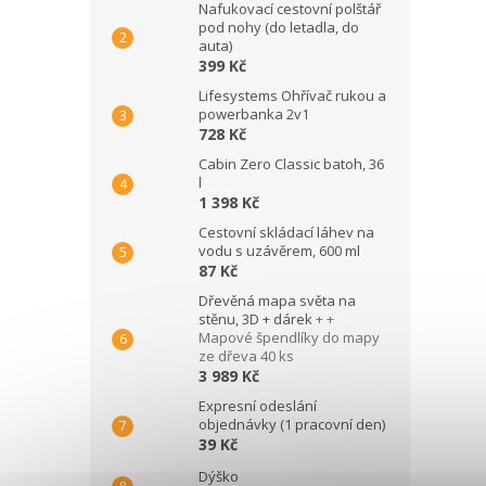
Nafukovací cestovní polštář
pod nohy (do letadla, do
auta)
399 Kč
Lifesystems Ohřívač rukou a
powerbanka 2v1
728 Kč
Cabin Zero Classic batoh, 36
l
1 398 Kč
Cestovní skládací láhev na
vodu s uzávěrem, 600 ml
87 Kč
Dřevěná mapa světa na
stěnu, 3D + dárek
+ +
Mapové špendlíky do mapy
ze dřeva 40 ks
3 989 Kč
Expresní odeslání
objednávky (1 pracovní den)
39 Kč
Dýško