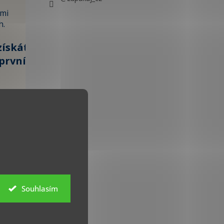
ami
h.
získáte
první
100 KČ »
 údajů
Souhlasím