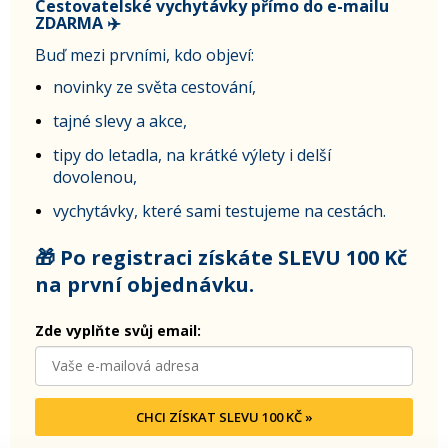
Cestovatelské vychytávky přímo do e-mailu
ZDARMA ✈️
Buď mezi prvními, kdo objeví:
novinky ze světa cestování,
tajné slevy a akce,
tipy do letadla, na krátké výlety i delší
dovolenou,
vychytávky, které sami testujeme na cestách.
🎁 Po registraci získáte SLEVU 100 Kč
na první objednávku.
Zde vyplňte svůj email:
CHCI ZÍSKAT SLEVU 100 KČ »