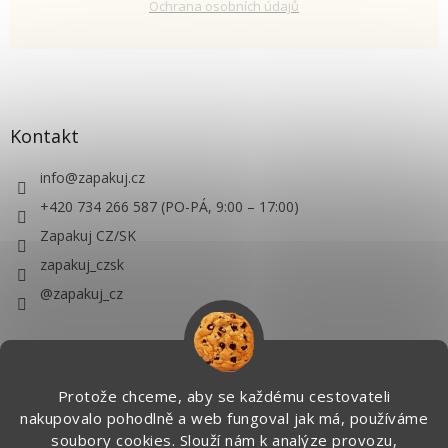
Ochrana osobních údajů
Kontakt
info
@
zapakuj.cz
+420 734 266 587 (PO-PÁ, 9:00 – 17:00)
Zapakuj CZ/SK
zapakuj_czsk
@zapakuj_cz
Protože chceme, aby se každému cestovateli
nakupovalo pohodlně a web fungoval jak má, používáme
soubory cookies. Slouží nám k analýze provozu,