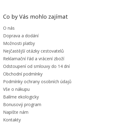
á
p
a
Co by Vás mohlo zajímat
t
O nás
í
Doprava a dodání
Možnosti platby
Nejčastější otázky cestovatelů
Reklamační řád a vrácení zboží
Odstoupení od smlouvy do 14 dní
Obchodní podmínky
Podmínky ochrany osobních údajů
Vše o nákupu
Balíme ekologicky
Bonusový program
Napište nám
Kontakty