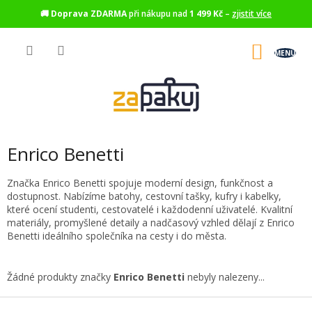
🚚
Doprava ZDARMA
při nákupu nad
1 499 Kč
–
zjistit více
Přejít
na
NÁKU
obsah
KOŠÍK
Enrico Benetti
Značka Enrico Benetti spojuje moderní design, funkčnost a
dostupnost. Nabízíme batohy, cestovní tašky, kufry i kabelky,
které ocení studenti, cestovatelé i každodenní uživatelé. Kvalitní
materiály, promyšlené detaily a nadčasový vzhled dělají z Enrico
Benetti ideálního společníka na cesty i do města.
Žádné produkty značky
Enrico Benetti
nebyly nalezeny...
Z