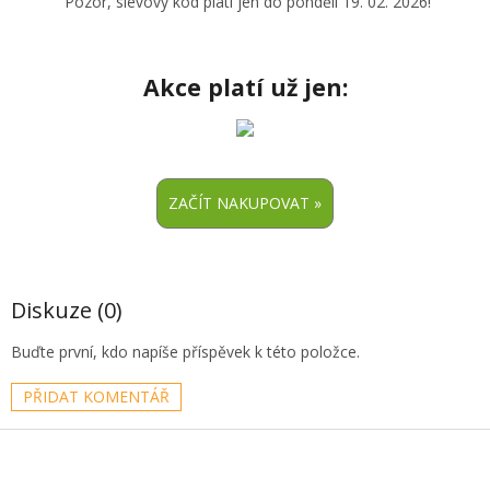
Pozor, slevový kód platí jen do pondělí 19. 02. 2026!
Akce platí už jen:
Diskuze (0)
Buďte první, kdo napíše příspěvek k této položce.
PŘIDAT KOMENTÁŘ
Z
á
p