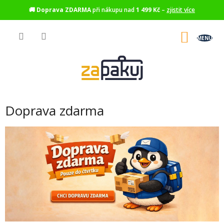
🚚
Doprava ZDARMA
při nákupu nad
1 499 Kč
–
zjistit více
Přejít
na
NÁKU
obsah
KOŠÍK
Doprava zdarma