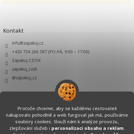
Kontakt
info
@
zapakuj.cz
+420 734 266 587 (PO-PÁ, 9:00 – 17:00)
Zapakuj CZ/SK
zapakuj_czsk
@zapakuj_cz
Protože chceme, aby se každému cestovateli
nakupovalo pohodlně a web fungoval jak má, používáme
soubory cookies. Slouží nám k analýze provozu,
zlepšování služeb i
personalizaci obsahu a reklam
.