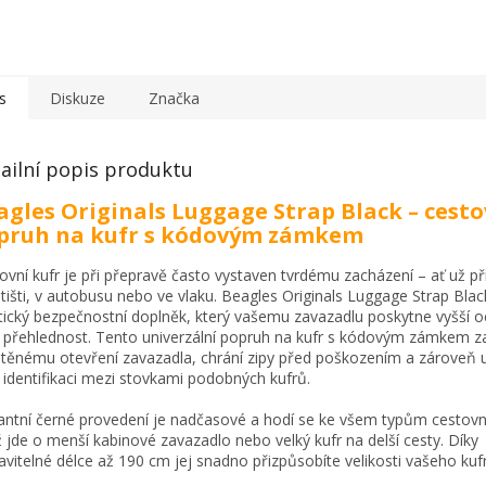
s
Diskuze
Značka
ailní popis produktu
agles Originals Luggage Strap Black – cesto
pruh na kufr s kódovým zámkem
ovní kufr je při přepravě často vystaven tvrdému zacházení – ať už př
etišti, v autobusu nebo ve vlaku. Beagles Originals Luggage Strap Blac
tický bezpečnostní doplněk, který vašemu zavazadlu poskytne vyšší o
 i přehlednost. Tento univerzální popruh na kufr s kódovým zámkem 
těnému otevření zavazadla, chrání zipy před poškozením a zároveň
 identifikaci mezi stovkami podobných kufrů.
antní černé provedení je nadčasové a hodí se ke všem typům cestovn
ž jde o menší kabinové zavazadlo nebo velký kufr na delší cesty. Díky
avitelné délce až 190 cm jej snadno přizpůsobíte velikosti vašeho kuf