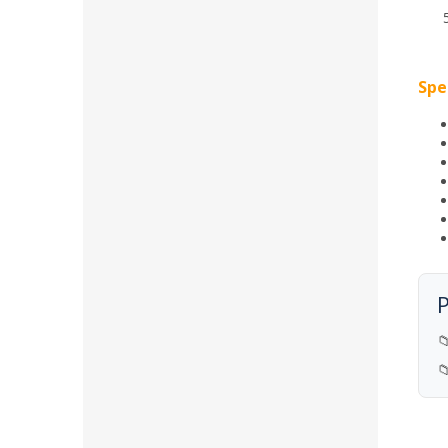
Spe
P

