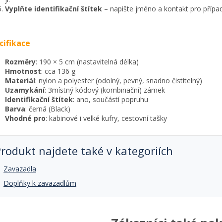
Vyplňte identifikační štítek
– napište jméno a kontakt pro případ
cifikace
Rozměry
: 190 × 5 cm (nastavitelná délka)
Hmotnost
: cca 136 g
Materiál
: nylon a polyester (odolný, pevný, snadno čistitelný)
Uzamykání
: 3místný kódový (kombinační) zámek
Identifikační štítek
: ano, součástí popruhu
Barva
: černá (Black)
Vhodné pro
: kabinové i velké kufry, cestovní tašky
rodukt najdete také v kategoriích

Zavazadla

Doplňky k zavazadlům