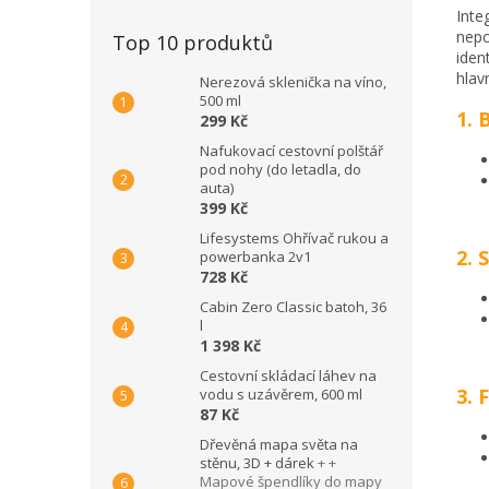
Inte
nepo
Top 10 produktů
iden
hlav
Nerezová sklenička na víno,
500 ml
1. 
299 Kč
Nafukovací cestovní polštář
pod nohy (do letadla, do
auta)
399 Kč
Lifesystems Ohřívač rukou a
2. 
powerbanka 2v1
728 Kč
Cabin Zero Classic batoh, 36
l
1 398 Kč
Cestovní skládací láhev na
3. 
vodu s uzávěrem, 600 ml
87 Kč
Dřevěná mapa světa na
stěnu, 3D + dárek
+ +
Mapové špendlíky do mapy