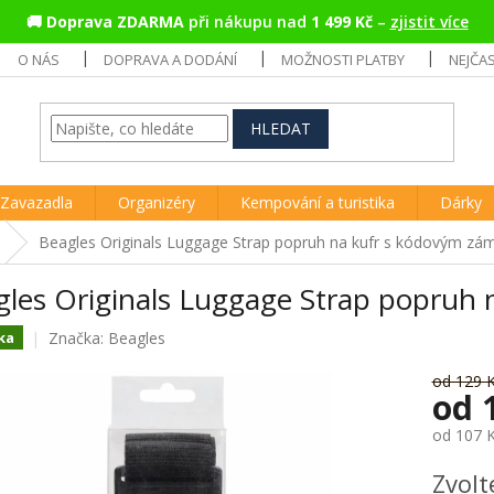
🚚
Doprava ZDARMA
při nákupu nad
1 499 Kč
–
zjistit více
O NÁS
DOPRAVA A DODÁNÍ
MOŽNOSTI PLATBY
NEJČA
HLEDAT
Zavazadla
Organizéry
Kempování a turistika
Dárky
Beagles Originals Luggage Strap popruh na kufr s kódovým z
gles Originals Luggage Strap popruh
Značka:
Beagles
ka
od 129 
od
od
107 
Měrná
Zvolt
cena: