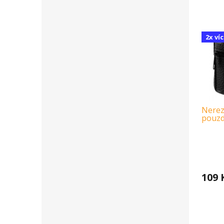
2x ví
Nerez
pouz
109 