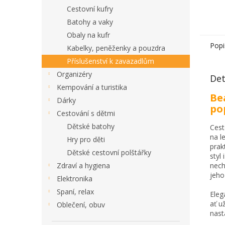
Cestovní kufry
Batohy a vaky
Obaly na kufr
Popi
Kabelky, peněženky a pouzdra
Příslušenství k zavazadlům
Organizéry
Det
Kempování a turistika
Be
Dárky
po
Cestování s dětmi
Dětské batohy
Cest
na l
Hry pro děti
prak
Dětské cestovní polštářky
styl
Zdraví a hygiena
nech
jeho
Elektronika
Spaní, relax
Eleg
ať u
Oblečení, obuv
nast