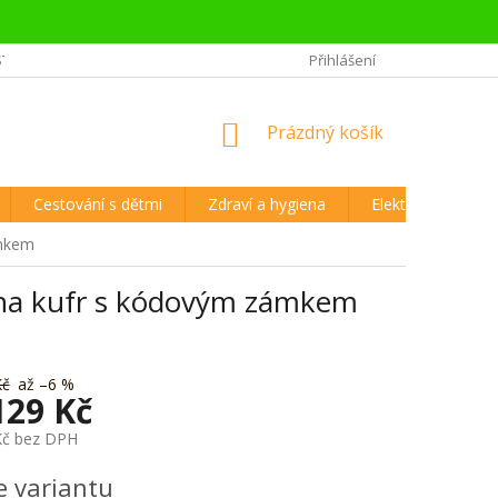
STĚJŠÍ OTÁZKY CESTOVATELŮ
REKLAMAČNÍ ŘÁD A VRÁCENÍ ZBOŽÍ
Přihlášení
NÁKUPNÍ
Prázdný košík
KOŠÍK
Cestování s dětmi
Zdraví a hygiena
Elektronika
ámkem
 na kufr s kódovým zámkem
Kč
až –6 %
129 Kč
Kč
bez DPH
e variantu