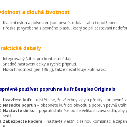
Odolnost a dlouhá životnost
Kvalitní nylon a polyester jsou pevné, odolají tahu i opotřebení.
Přezka je vyrobena z pevného plastu, který se při cestování nedefo
Praktické detaily
Integrovaný štítek pro kontaktní údaje.
Snadné nastavení délky a rychlé připnutí.
Nízká hmotnost (jen 136 g), takže nezatěžuje kufr navíc.
 správně používat popruh na kufr Beagles Originals
Uzavřete kufr
– ujistěte se, že všechny zipy a přezky jsou pevně 
Nasaďte popruh
– obepněte kufr po obvodu a popruh pevně utáh
Nastavte délku
– popruh stáhněte podle velikosti zavazadla, aby
seděl.
Zabezpečte kódem
– nastavte vlastní číselnou kombinaci a zapam
ji.