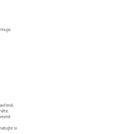
rmuje.
zavřené.
něte.
 pevně
atujte si