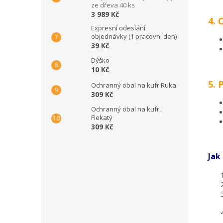
ze dřeva 40 ks
3 989 Kč
4. 
Expresní odeslání
objednávky (1 pracovní den)
39 Kč
Dýško
10 Kč
5. 
Ochranný obal na kufr Ruka
309 Kč
Ochranný obal na kufr,
Flekatý
309 Kč
Jak