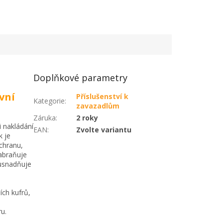
Doplňkové parametry
vní
Příslušenství k
Kategorie
:
zavazadlům
Záruka
:
2 roky
i nakládání
EAN
:
Zvolte variantu
k je
chranu,
zabraňuje
 usnadňuje
ích kufrů,
ru.