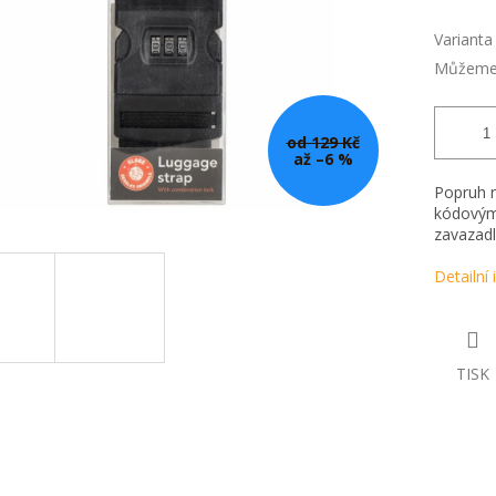
Varianta
Můžeme 
od 129 Kč
až –6 %
Popruh n
kódovým
zavazadl
Detailní
TISK