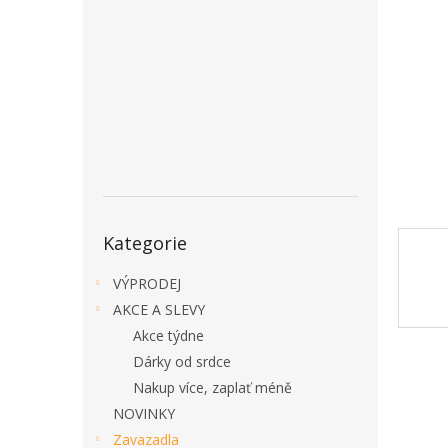
a
n
e
l
Přeskočit
Kategorie
kategorie
VÝPRODEJ
AKCE A SLEVY
Akce týdne
Dárky od srdce
Nakup více, zaplať méně
NOVINKY
Zavazadla