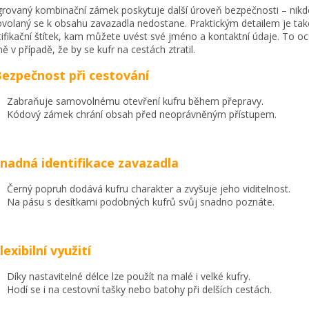
grovaný kombinační zámek poskytuje další úroveň bezpečnosti – nik
volaný se k obsahu zavazadla nedostane. Praktickým detailem je tak
tifikační štítek, kam můžete uvést své jméno a kontaktní údaje. To oc
ně v případě, že by se kufr na cestách ztratil.
Bezpečnost při cestování
Zabraňuje samovolnému otevření kufru během přepravy.
Kódový zámek chrání obsah před neoprávněným přístupem.
Snadná identifikace zavazadla
Černý popruh dodává kufru charakter a zvyšuje jeho viditelnost.
Na pásu s desítkami podobných kufrů svůj snadno poznáte.
Flexibilní využití
Díky nastavitelné délce lze použít na malé i velké kufry.
Hodí se i na cestovní tašky nebo batohy při delších cestách.