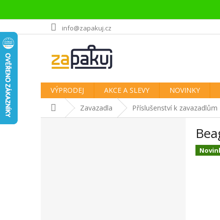
Přejít
info@zapakuj.cz
na
obsah
VÝPRODEJ
AKCE A SLEVY
NOVINKY
Domů
Zavazadla
Příslušenství k zavazadlům
P
Bea
o
s
Novin
t
r
a
n
n
í
p