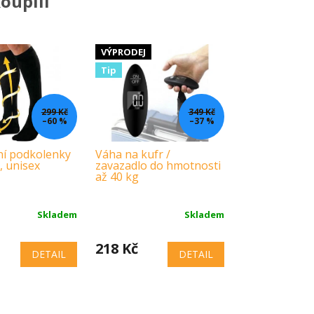
oupili
VÝPRODEJ
Tip
299 Kč
349 Kč
–60 %
–37 %
í podkolenky
Váha na kufr /
, unisex
zavazadlo do hmotnosti
až 40 kg
Skladem
Skladem
218 Kč
DETAIL
DETAIL