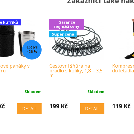
Zákazníci také nak
ce kufříků
Garance
nejnižší ceny
Super cena
149 Kč
–26 %
ové panáky v
Cestovní šňůra na
Kompresn
dru
prádlo s kolíky, 1,8 – 3,5
do letadla
m
Skladem
Skladem
Kč
199 Kč
119 Kč
DETAIL
DETAIL