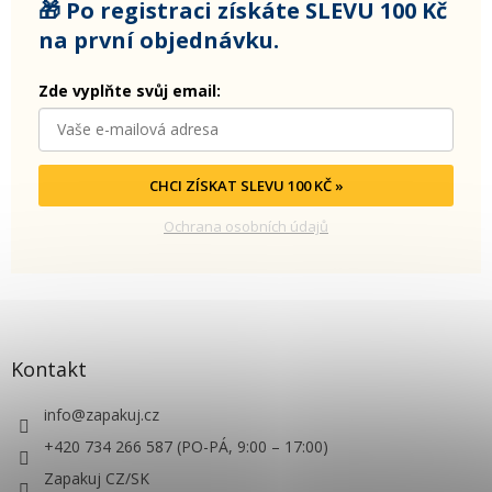
🎁 Po registraci získáte SLEVU 100 Kč
na první objednávku.
Zde vyplňte svůj email:
CHCI ZÍSKAT SLEVU 100 KČ »
Ochrana osobních údajů
Kontakt
info
@
zapakuj.cz
+420 734 266 587 (PO-PÁ, 9:00 – 17:00)
Zapakuj CZ/SK