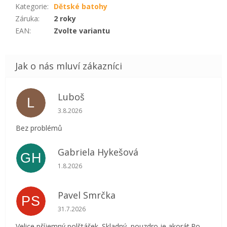
Kategorie
:
Dětské batohy
Záruka
:
2 roky
EAN
:
Zvolte variantu
Luboš
L
Hodnocení obchodu je 5 z 5 hvězdiček.
3.8.2026
Bez problémů
Gabriela Hykešová
GH
Hodnocení obchodu je 5 z 5 hvězdiček.
1.8.2026
Pavel Smrčka
PS
Hodnocení obchodu je 5 z 5 hvězdiček.
31.7.2026
Velice příjemný polštářek. Skladný, pouzdro je akorát.Po