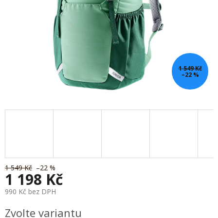
1 549 Kč
–22 %
1 549 Kč
–22 %
1 198 Kč
990 Kč bez DPH
Měrná
Zvolte variantu
cena: