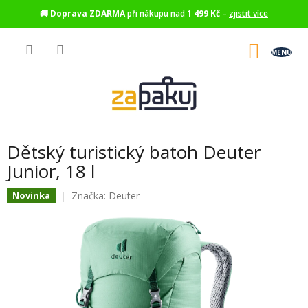
🚚
Doprava ZDARMA
při nákupu nad
1 499 Kč
–
zjistit více
Přejít
na
NÁKU
obsah
KOŠÍK
Dětský turistický batoh Deuter
Junior, 18 l
Značka:
Deuter
Novinka