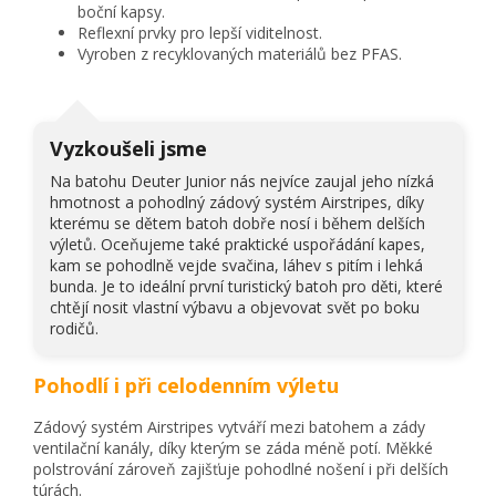
boční kapsy.
Reflexní prvky pro lepší viditelnost.
Vyroben z recyklovaných materiálů bez PFAS.
Vyzkoušeli jsme
Na batohu Deuter Junior nás nejvíce zaujal jeho nízká
hmotnost a pohodlný zádový systém Airstripes, díky
kterému se dětem batoh dobře nosí i během delších
výletů. Oceňujeme také praktické uspořádání kapes,
kam se pohodlně vejde svačina, láhev s pitím i lehká
bunda. Je to ideální první turistický batoh pro děti, které
chtějí nosit vlastní výbavu a objevovat svět po boku
rodičů.
Pohodlí i při celodenním výletu
Zádový systém Airstripes vytváří mezi batohem a zády
ventilační kanály, díky kterým se záda méně potí. Měkké
polstrování zároveň zajišťuje pohodlné nošení i při delších
túrách.