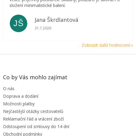
složení minimalistické balení.
Jana Škrdlantová
JŠ
Hodnocení obchodu je 5 z 5 hvězdiček.
31.7.2026
Zobrazit další hodnocení
Z
á
p
a
Co by Vás mohlo zajímat
t
O nás
í
Doprava a dodání
Možnosti platby
Nejčastější otázky cestovatelů
Reklamační řád a vrácení zboží
Odstoupení od smlouvy do 14 dní
Obchodní podmínky