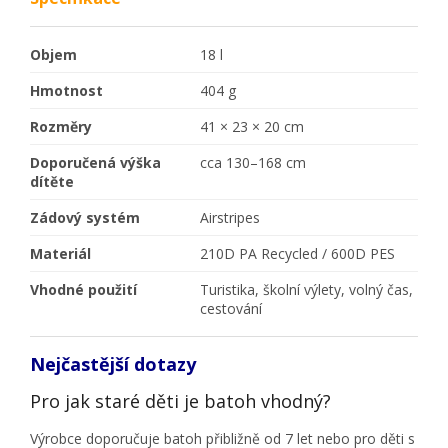
Objem
18 l
Hmotnost
404 g
Rozměry
41 × 23 × 20 cm
Doporučená výška
cca 130–168 cm
dítěte
Zádový systém
Airstripes
Materiál
210D PA Recycled / 600D PES
Vhodné použití
Turistika, školní výlety, volný čas,
cestování
Nejčastější dotazy
Pro jak staré děti je batoh vhodný?
Výrobce doporučuje batoh přibližně od 7 let nebo pro děti s