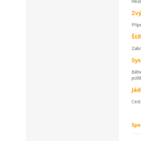
neus
Zvý
Přip
Ští
Zabr
Sy
Běhe
polš
Jád
Cest
Spe