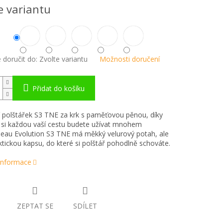
e variantu
doručit do:
Zvolte variantu
Možnosti doručení
Přidat do košíku
 polštářek S3 TNE za krk s paměťovou pěnou, díky
si každou vaší cestu budete užívat mnohem
beau Evolution S3 TNE má měkký velurový potah, ale
ktickou kapsu, do které si polštář pohodlně schováte.
 informace
ZEPTAT SE
SDÍLET