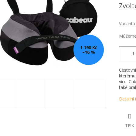
Měrná
Zvolt
cena:
Varianta
Můžeme 
1 190 Kč
–16 %
Cestovní
kterému 
více. Ca
také pra
Detailní
TISK