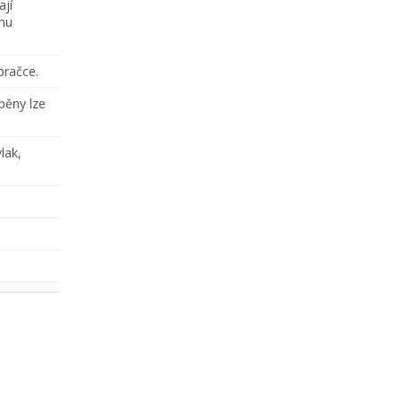
ají
omu
 pračce.
pěny lze
lak,