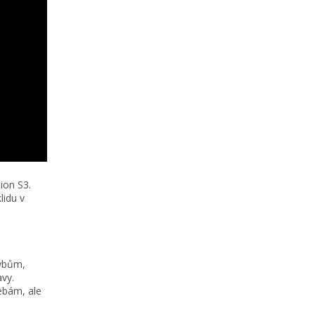
ion S3.
lidu v
hybům,
avy.
ebám, ale