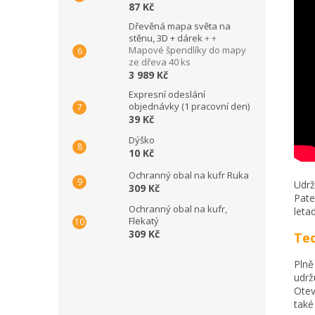
87 Kč
Dřevěná mapa světa na
stěnu, 3D + dárek
+ +
Mapové špendlíky do mapy
ze dřeva 40 ks
3 989 Kč
Expresní odeslání
objednávky (1 pracovní den)
39 Kč
Dýško
10 Kč
Ochranný obal na kufr Ruka
Udrž
309 Kč
Pate
Ochranný obal na kufr,
leta
Flekatý
309 Kč
Tec
Plně
udrž
Otev
také