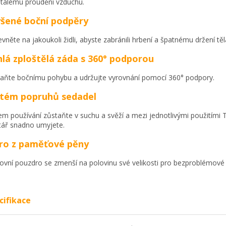
tálému proudění vzduchu.
šené boční podpěry
evněte na jakoukoli židli, abyste zabránili hrbení a špatnému držení těl
hlá zploštělá záda s 360° podporou
aňte bočnímu pohybu a udržujte vyrovnání pomocí 360° podpory.
stém popruhů sedadel
m používání zůstaňte v suchu a svěží a mezi jednotlivými použitími
tář snadno umyjete.
ro z paměťové pěny
ovní pouzdro se zmenší na polovinu své velikosti pro bezproblémové 
cifikace