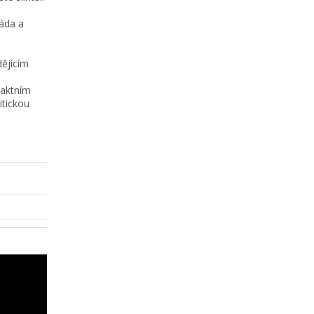
záda a
ějícím
paktním
itickou