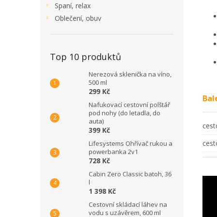
Spaní, relax
Oblečení, obuv
Top 10 produktů
Nerezová sklenička na víno,
500 ml
299 Kč
Bal
Nafukovací cestovní polštář
pod nohy (do letadla, do
auta)
cest
399 Kč
cest
Lifesystems Ohřívač rukou a
powerbanka 2v1
728 Kč
Cabin Zero Classic batoh, 36
l
1 398 Kč
Cestovní skládací láhev na
vodu s uzávěrem, 600 ml