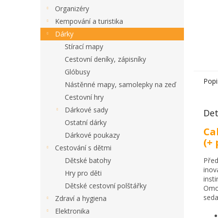
Organizéry
Kempování a turistika
Dárky
Stírací mapy
Cestovní deníky, zápisníky
Glóbusy
Popi
Nástěnné mapy, samolepky na zeď
Cestovní hry
Dárkové sady
Det
Ostatní dárky
Ca
Dárkové poukazy
(+
Cestování s dětmi
Dětské batohy
Před
inov
Hry pro děti
inst
Dětské cestovní polštářky
Omot
seda
Zdraví a hygiena
Elektronika