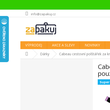
Přejít
info@zapakuj.cz
na
obsah
VÝPRODEJ
AKCE A SLEVY
NOVINKY
Domů
Dárky
Cabeau cestovní polštářek za k
P
Cab
o
s
pou
t
r
Super
a
n
n
í
p