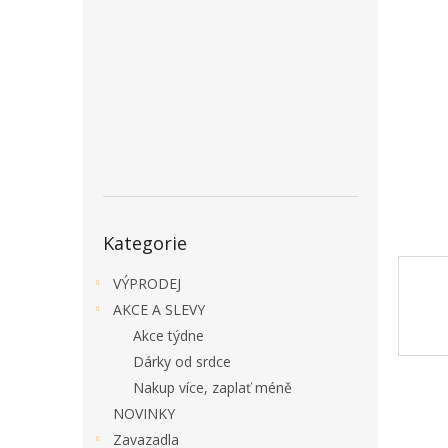
a
n
e
l
Přeskočit
Kategorie
kategorie
VÝPRODEJ
AKCE A SLEVY
Akce týdne
Dárky od srdce
Nakup více, zaplať méně
NOVINKY
Zavazadla