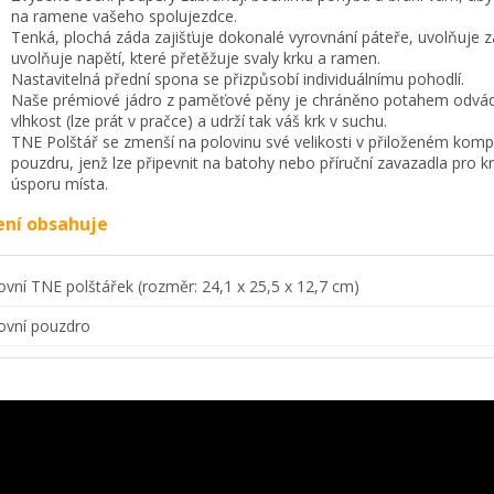
na ramene vašeho spolujezdce.
Tenká, plochá záda zajišťuje dokonalé vyrovnání páteře, uvolňuje 
uvolňuje napětí, které přetěžuje svaly krku a ramen.
Nastavitelná přední spona se přizpůsobí individuálnímu pohodlí.
Naše prémiové jádro z paměťové pěny je chráněno potahem odvád
vlhkost (lze prát v pračce) a udrží tak váš krk v suchu.
TNE Polštář se zmenší na polovinu své velikosti v přiloženém kom
pouzdru, jenž lze připevnit na batohy nebo příruční zavazadla pro kr
úsporu místa.
ení obsahuje
ovní TNE polštářek (rozměr: 24,1 x 25,5 x 12,7 cm)
ovní pouzdro