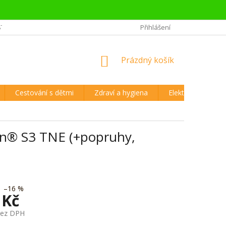
STĚJŠÍ OTÁZKY CESTOVATELŮ
REKLAMAČNÍ ŘÁD A VRÁCENÍ ZBOŽÍ
Přihlášení
NÁKUPNÍ
Prázdný košík
KOŠÍK
Cestování s dětmi
Zdraví a hygiena
Elektronika
ion® S3 TNE (+popruhy,
–16 %
 Kč
bez DPH