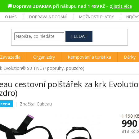
🚚
Doprava ZDARMA
při nákupu nad
1 499 Kč
–
zjistit více
O NÁS
DOPRAVA A DODÁNÍ
MOŽNOSTI PLATBY
NEJČA
HLEDAT
Zavazadla
Organizéry
Kempování a turistika
Dárky
rk Evolution® S3 TNE (+popruhy, pouzdro)
eau cestovní polštářek za krk Evolut
zdro)
Značka:
Cabeau
 cena
1 190 Kč
990
818 Kč 