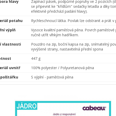
pora hlavy
Zapínací pásek, podpůrné popruhy ve 2 pozicích (d
se připevnit ke "křídlům" sedačky letadla a díky t
efektivně předchází padání hlavy).
eriál potahu
Rychleschnoucí látka. Povlak lze odstranit a prát v
řní výplň
Vysoce kvalitní paměťová pěna. Povrch paměťové 
ručně utřít vlhkým hadříkem.
í vlastnosti
Pouzdro na zip, boční kapsa na zip, snímatelný pov
vyvýšené strany, nastavitelná přední spona
tnost
447 g
riál uvnitř
100% polyester / Polyuretanová pěna
 polštářku
S výplní - paměťová pěna