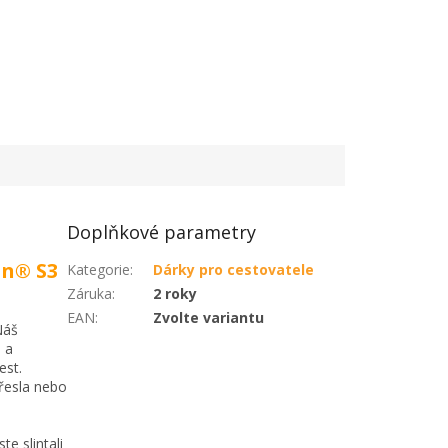
Doplňkové parametry
on® S3
Kategorie
:
Dárky pro cestovatele
Záruka
:
2 roky
EAN
:
Zvolte variantu
Náš
 a
est.
křesla nebo
e slintali