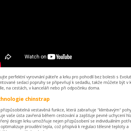
ujte perfektní vyrovnání páteře a krku pro pohodlí bez bolesti s Evolut
ntované sedací popruhy se připevňují k sedadlu, takže můžete být v k
dle, na cestách, v kanceláři nebo při odpočinku doma.
hnologie chinstrap
 přizpůsobitelná vestavěná funkce, která zabraňuje "klimbavým" po
uje vaše ústa zavřená během cestování a zajišťuje pevné uchycení hl
řený design krku umožňuje nejen přizpůsobení se individuálním potř
 optimalizuje proudění tepla, což přispívá k regulaci tělesné teploty a