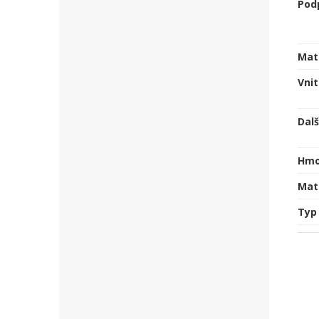
Pod
Mat
Vnit
Dalš
Hmo
Mate
Typ