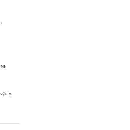
a.
 TNE
výlety.