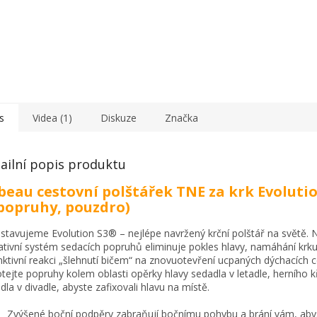
s
Videa (1)
Diskuze
Značka
ailní popis produktu
beau cestovní polštářek TNE za krk Evoluti
 popruhy, pouzdro)
stavujeme Evolution S3® – nejlépe navržený krční polštář na světě. 
ativní systém sedacích popruhů eliminuje pokles hlavy, namáhání krku
inktivní reakci „šlehnutí bičem“ na znovuotevření ucpaných dýchacích c
ejte popruhy kolem oblasti opěrky hlavy sedadla v letadle, herního 
dla v divadle, abyste zafixovali hlavu na místě.
Zvýšené boční podpěry zabraňují bočnímu pohybu a brání vám, abyst