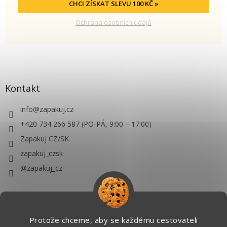
CHCI ZÍSKAT SLEVU 100 KČ »
Ochrana osobních údajů
Kontakt
info
@
zapakuj.cz
+420 734 266 587 (PO-PÁ, 9:00 – 17:00)
Zapakuj CZ/SK
zapakuj_czsk
@zapakuj_cz
Protože chceme, aby se každému cestovateli