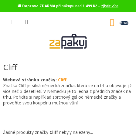
🚚
Doprava ZDARMA
při nákupu nad
1 499 Kč
–
zjistit více
Přejít
na
NÁKU
obsah
KOŠÍK
Cliff
Webová stránka značky:
Cliff
Značka Cliff je silná německá značka, která se na trhu objevuje již
více než 3 desetiletí. V Německu je to jedna z předních značek na
trhu. Pořiďte si například sprchový gel od německé značky a
provoňte svou koupelnu mužnou vůní.
Žádné produkty značky
Cliff
nebyly nalezeny...