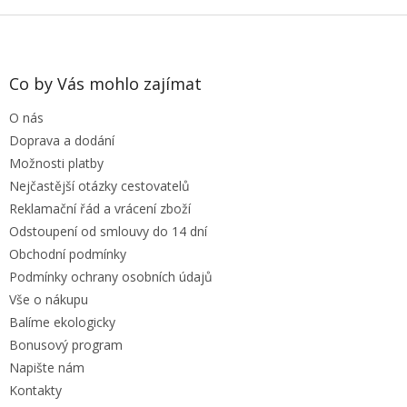
Z
á
p
a
Co by Vás mohlo zajímat
t
O nás
í
Doprava a dodání
Možnosti platby
Nejčastější otázky cestovatelů
Reklamační řád a vrácení zboží
Odstoupení od smlouvy do 14 dní
Obchodní podmínky
Podmínky ochrany osobních údajů
Vše o nákupu
Balíme ekologicky
Bonusový program
Napište nám
Kontakty