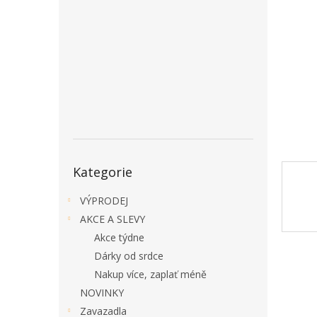
a
n
e
l
Přeskočit
Kategorie
kategorie
VÝPRODEJ
AKCE A SLEVY
Akce týdne
Dárky od srdce
Nakup více, zaplať méně
NOVINKY
Zavazadla