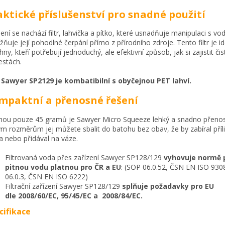
aktické příslušenství pro snadné použití
lení se nachází filtr, lahvička a pítko, které usnadňuje manipulaci s vo
ňuje její pohodlné čerpání přímo z přírodního zdroje. Tento filtr je id
hny, kteří potřebují jednoduchý, ale efektivní způsob, jak si zajistit č
estách.
r Sawyer SP2129 je kombatibilní s obyčejnou PET lahví.
mpaktní a přenosné řešení
hou pouze 45 gramů je Sawyer Micro Squeeze lehký a snadno přenos
m rozměrům jej můžete sbalit do batohu bez obav, že by zabíral pří
a nebo přidával na váze.
Filtrovaná voda přes zařízení Sawyer SP128/129
vyhovuje normě 
pitnou vodu platnou pro ČR a EU
: (SOP 06.0.52, ČSN EN ISO 930
06.0.3, ČSN EN ISO 6222)
Filtrační zařízení Sawyer SP128/129
splňuje požadavky pro EU
dle 2008/60/EC, 95/45/EC a 2008/84/EC.
cifikace