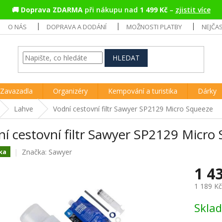
🚚
Doprava ZDARMA
při nákupu nad
1 499 Kč
–
zjistit více
O NÁS
DOPRAVA A DODÁNÍ
MOŽNOSTI PLATBY
NEJČA
HLEDAT
Zavazadla
Organizéry
Kempování a turistika
Dárky
Lahve
Vodní cestovní filtr Sawyer SP2129 Micro Squeeze
í cestovní filtr Sawyer SP2129 Micro
Značka:
Sawyer
ka
1 4
1 189 K
Měrná
Skla
cena: