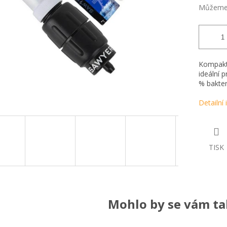
Můžeme 
Kompaktn
ideální 
% bakteri
Detailní
TISK
Mohlo by se vám tak