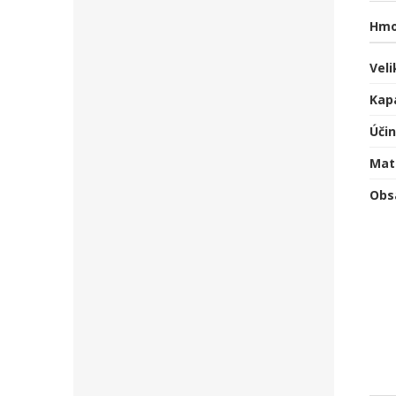
Hmo
Veli
Kapa
Úči
Mate
Obs