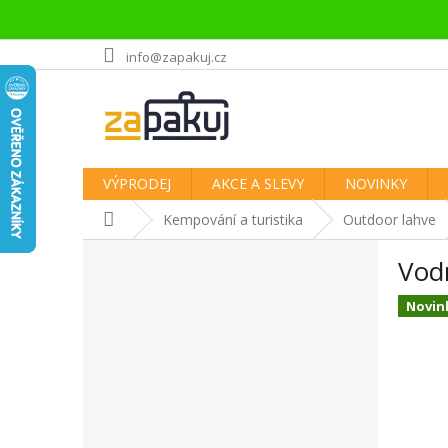
Přejít
info@zapakuj.cz
na
obsah
VÝPRODEJ
AKCE A SLEVY
NOVINKY
Domů
Kempování a turistika
Outdoor lahve
P
Vodn
o
s
Novin
t
r
a
n
n
í
p