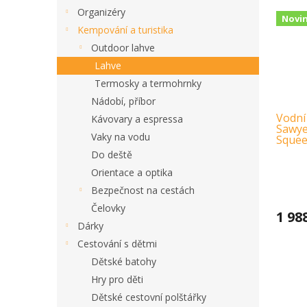
Organizéry
Novi
Kempování a turistika
Outdoor lahve
Lahve
Termosky a termohrnky
Nádobí, příbor
Vodní 
Kávovary a espressa
Sawye
Vaky na vodu
Squee
Do deště
Orientace a optika
Bezpečnost na cestách
Čelovky
1 98
Dárky
Cestování s dětmi
Dětské batohy
Hry pro děti
Dětské cestovní polštářky