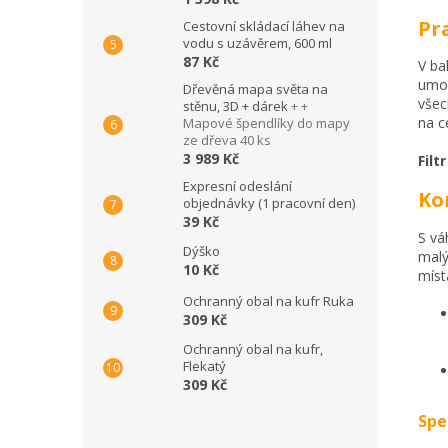
Pr
Cestovní skládací láhev na
vodu s uzávěrem, 600 ml
87 Kč
V ba
umož
Dřevěná mapa světa na
všec
stěnu, 3D + dárek
+ +
na c
Mapové špendlíky do mapy
ze dřeva 40 ks
3 989 Kč
Filt
Expresní odeslání
Ko
objednávky (1 pracovní den)
39 Kč
S vá
Dýško
malý
10 Kč
míst
Ochranný obal na kufr Ruka
309 Kč
Ochranný obal na kufr,
Flekatý
309 Kč
Spe