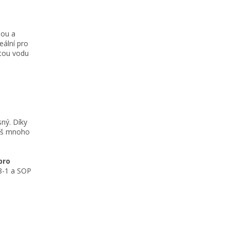
dou a
eální pro
istou vodu
ný. Díky
liš mnoho
pro
8-1 a SOP