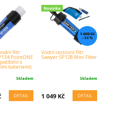
Novinka
1 600 Kč
–34 %
odní filtr
Vodní cestovní filtr
P134 PointONE
Sawyer SP128 Mini Filter
atibilní s
mi bateriemi)
Skladem
Skladem
č
1 049 Kč
DETAIL
DETAIL