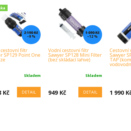
nka
2 190 Kč
1 090 Kč
–9 %
–12 %
cestovní filtr
Vodní cestovní filtr
Cestovní v
r SP129 Point One
Sawyer SP128 Mini Filter
Sawyer S
ze
(bez skládací lahve)
TAP (komp
vodovodní
Skladem
Skladem
8 Kč
949 Kč
1 990 K
DETAIL
DETAIL