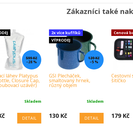
Zákazníci také nak
ODEJ
2x více kufříků
Cenová 
VÝPRODEJ
599 Kč
139 Kč
–28 %
–5 %
ací láhev Platypus
GSI Plecháček,
Cestovní s
ttle, Closure Cap,
smaltovaný hrnek,
šitíčko
roubovací uzávěr)
různý objem
Skladem
Skladem
Kč
130 Kč
179 Kč
DETAIL
DETAIL