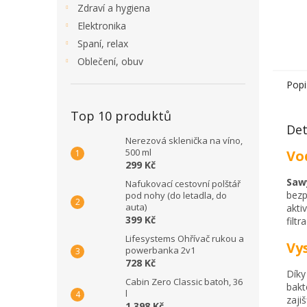
Zdraví a hygiena
Elektronika
Spaní, relax
Oblečení, obuv
Popi
Top 10 produktů
Det
Nerezová sklenička na víno,
500 ml
Vo
299 Kč
Saw
Nafukovací cestovní polštář
bezp
pod nohy (do letadla, do
auta)
akti
399 Kč
filtr
Lifesystems Ohřívač rukou a
Vy
powerbanka 2v1
728 Kč
Díky
Cabin Zero Classic batoh, 36
bakt
l
zaji
1 398 Kč