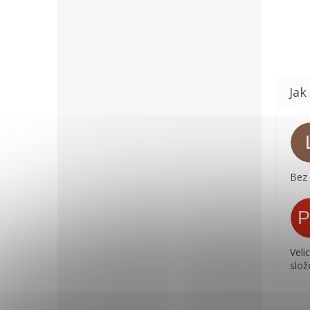
Bez
Veli
slož