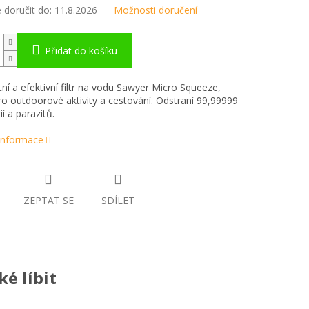
doručit do:
11.8.2026
Možnosti doručení
Přidat do košíku
í a efektivní filtr na vodu Sawyer Micro Squeeze,
pro outdoorové aktivity a cestování. Odstraní 99,99999
í a parazitů.
 informace
ZEPTAT SE
SDÍLET
é líbit