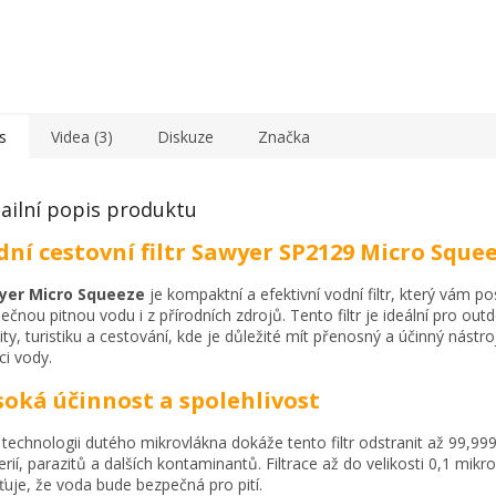
s
Videa (3)
Diskuze
Značka
ailní popis produktu
dní cestovní filtr Sawyer SP2129 Micro Sque
yer Micro Squeeze
je kompaktní a efektivní vodní filtr, který vám p
ečnou pitnou vodu i z přírodních zdrojů. Tento filtr je ideální pro ou
vity, turistiku a cestování, kde je důležité mít přenosný a účinný nástro
aci vody.
soká účinnost a spolehlivost
 technologii dutého mikrovlákna dokáže tento filtr odstranit až 99,9
erií, parazitů a dalších kontaminantů. Filtrace až do velikosti 0,1 mikr
šťuje, že voda bude bezpečná pro pití.