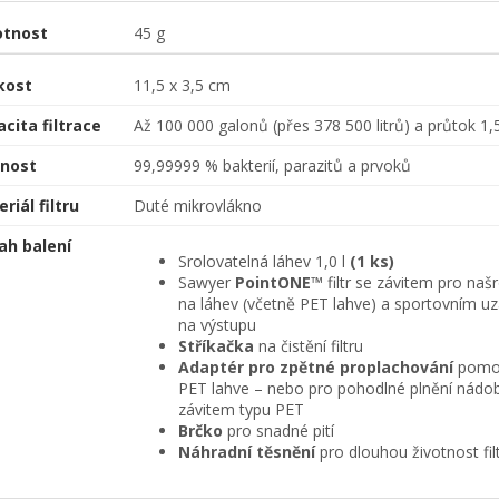
tnost
45 g
kost
11,5 x 3,5 cm
cita filtrace
Až 100 000 galonů (přes 378 500 litrů) a průtok 1,5
nnost
99,99999 % bakterií, parazitů a prvoků
riál filtru
Duté mikrovlákno
ah balení
Srolovatelná láhev 1,0 l
(1 ks)
Sawyer
PointONE™
filtr se závitem pro na
na láhev (včetně PET lahve) a sportovním u
na výstupu
Stříkačka
na čistění filtru
Adaptér pro zpětné proplachování
pomoc
PET lahve – nebo pro pohodlné plnění nádo
závitem typu PET
Brčko
pro snadné pití
Náhradní těsnění
pro dlouhou životnost fil