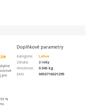
Doplňkové parametry
eze
Kategorie
:
Lahve
Záruka
:
2 roky
oskytne
Hmotnost
:
0.045 kg
tdoorové
EAN
:
0050716021295
j pro
9999 %
onu