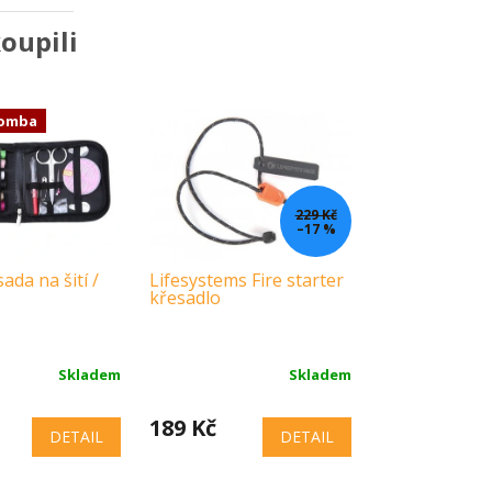
oupili
bomba
229 Kč
–17 %
ada na šití /
Lifesystems Fire starter
křesadlo
Skladem
Skladem
189 Kč
DETAIL
DETAIL