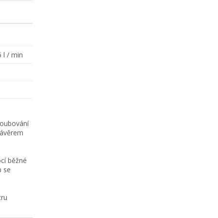
 l / min
šroubování
závěrem
í běžné
b se
tru