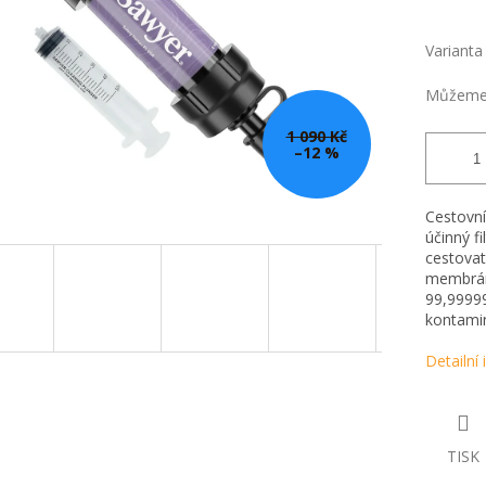
Varianta
Můžeme 
1 090 Kč
–12 %
Cestovní 
účinný fi
cestovat
membráno
99,99999
kontami
Detailní
TISK