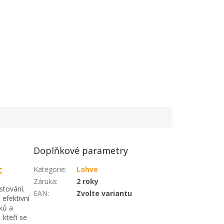
Doplňkové parametry
t
Kategorie
:
Lahve
Záruka
:
2 roky
stování.
EAN
:
Zvolte variantu
 efektivní
ků a
 kteří se