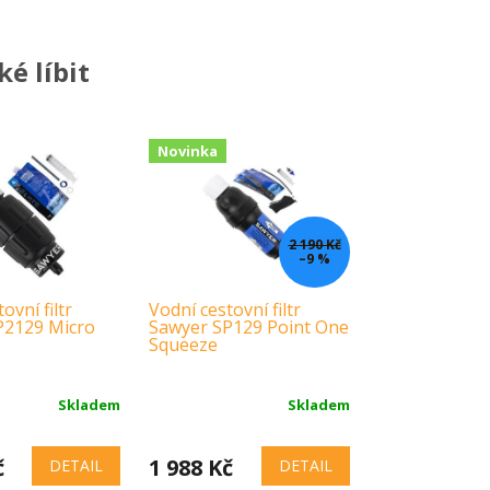
é líbit
Novinka
2 190 Kč
–9 %
ovní filtr
Vodní cestovní filtr
P2129 Micro
Sawyer SP129 Point One
Squeeze
Skladem
Skladem
č
1 988 Kč
DETAIL
DETAIL