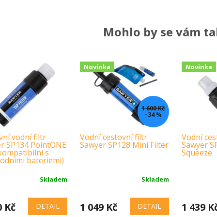
Mohlo by se vám tak
Novinka
Novinka
1 600 Kč
–34 %
ní vodní filtr
Vodní cestovní filtr
Vodní cest
r SP134 PointONE
Sawyer SP128 Mini Filter
Sawyer S
kompatibilní s
Squeeze
odními bateriemi)
Skladem
Skladem
0 Kč
1 049 Kč
1 439 K
DETAIL
DETAIL