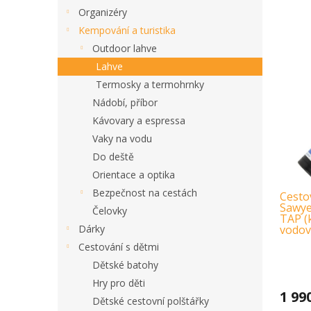
Organizéry
Kempování a turistika
Outdoor lahve
Lahve
Termosky a termohrnky
Nádobí, příbor
Kávovary a espressa
Vaky na vodu
Do deště
Orientace a optika
Bezpečnost na cestách
Cestov
Sawye
Čelovky
TAP (
Dárky
vodov
Cestování s dětmi
Dětské batohy
Hry pro děti
1 99
Dětské cestovní polštářky