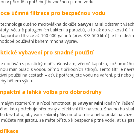
nou v přírodě a potřebují bezpečnou pitnou vodu.
oce účinná filtrace pro bezpečnou vodu
 technologii dutého mikrovlákna dokáže
Sawyer Mini
odstranit všec
stoty, včetně patogenních bakterií a parazitů, a to až do velikosti 0,1 
 kapacitou filtrace až 100 000 galonů (přes 378 500 litrů) je filtr ideáln
hodobé používání během mnoha výprav.
ktické vybavení pro snadné použití
r je dodáván s praktickým příslušenstvím, včetně kapátka, což umožňu
nou manipulaci s vodou přímo z přírodních zdrojů. Tento filtr je navr
tivní použití na cestách – ať už potřebujete vodu na vaření, pití nebo j
eby během výletu.
paktní a lehká volba pro dobrodruhy
 malým rozměrům a nízké hmotnosti je
Sawyer Mini
ideálním řešen
ého, kdo potřebuje přenosný a efektivní filtr na vodu. Snadno ho sbal
hu bez toho, aby vám zabíral příliš mnoho místa nebo přidal na váze
můžete mít jistotu, že máte přístup k bezpečné pitné vodě, ať už jste
cifikace