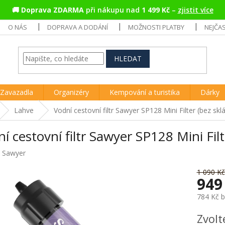
🚚
Doprava ZDARMA
při nákupu nad
1 499 Kč
–
zjistit více
O NÁS
DOPRAVA A DODÁNÍ
MOŽNOSTI PLATBY
NEJČA
HLEDAT
Zavazadla
Organizéry
Kempování a turistika
Dárky
Lahve
Vodní cestovní filtr Sawyer SP128 Mini Filter (bez skl
í cestovní filtr Sawyer SP128 Mini Filt
:
Sawyer
1 090 Kč
949
784 Kč 
Měrná
Zvolt
cena: