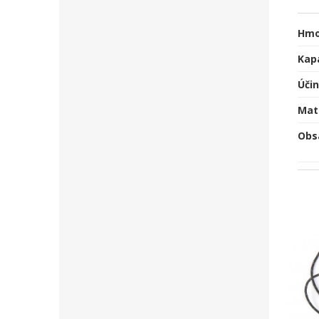
Hmo
Kapa
Úči
Mate
Obs