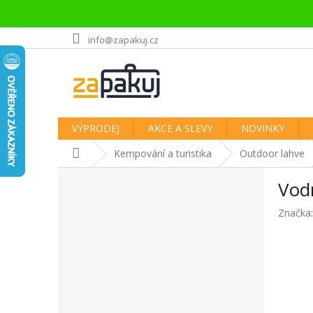
Přejít
info@zapakuj.cz
na
obsah
VÝPRODEJ
AKCE A SLEVY
NOVINKY
Domů
Kempování a turistika
Outdoor lahve
P
Vodn
o
s
Značka
t
r
a
n
n
í
p