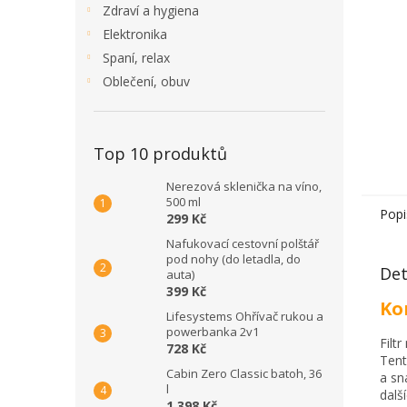
Zdraví a hygiena
Elektronika
Spaní, relax
Oblečení, obuv
Top 10 produktů
Nerezová sklenička na víno,
500 ml
Popi
299 Kč
Nafukovací cestovní polštář
pod nohy (do letadla, do
Det
auta)
399 Kč
Ko
Lifesystems Ohřívač rukou a
powerbanka 2v1
Filt
728 Kč
Tent
Cabin Zero Classic batoh, 36
a sn
l
dalš
1 398 Kč