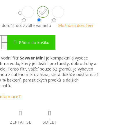
doručit do:
Zvolte variantu
Možnosti doručení
Přidat do košíku
vodní filtr
Sawyer Mini
je kompaktní a vysoce
ltr na vodu, který je ideální pro turisty, dobrodruhy a
ele. Tento filtr, vážící pouze 62 gramů, je vybaven
u z dutého mikrovlákna, která dokáže odstranit až
 % bakterií, parazitických prvoků a dalších
nantů.
 informace
ZEPTAT SE
SDÍLET