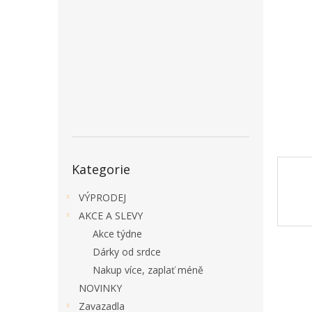
a
n
e
l
Přeskočit
Kategorie
kategorie
VÝPRODEJ
AKCE A SLEVY
Akce týdne
Dárky od srdce
Nakup více, zaplať méně
NOVINKY
Zavazadla