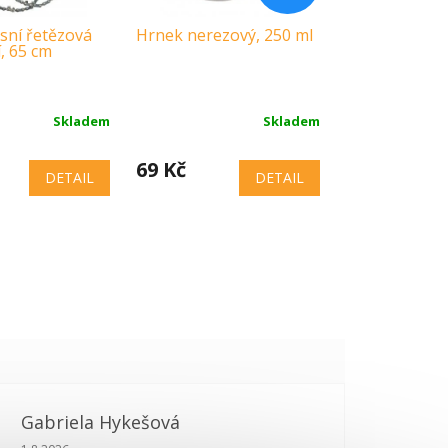
sní řetězová
Hrnek nerezový, 250 ml
í, 65 cm
Skladem
Skladem
69 Kč
DETAIL
DETAIL
Gabriela Hykešová
Hodnocení obchodu je 5 z 5 hvězdiček.