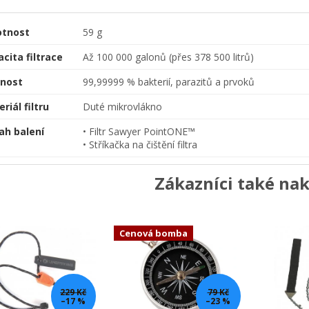
tnost
59 g
cita filtrace
Až 100 000 galonů (přes 378 500 litrů)
nnost
99,99999 % bakterií, parazitů a prvoků
riál filtru
Duté mikrovlákno
ah balení
• Filtr Sawyer PointONE™
• Stříkačka na čištění filtra
Zákazníci také nak
Cenová bomba
229 Kč
79 Kč
–17 %
–23 %