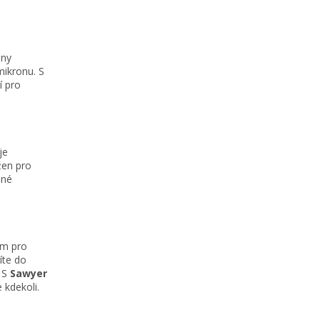
hny
mikronu. S
í pro
je
žen pro
iné
ím pro
íte do
. S
Sawyer
 kdekoli.