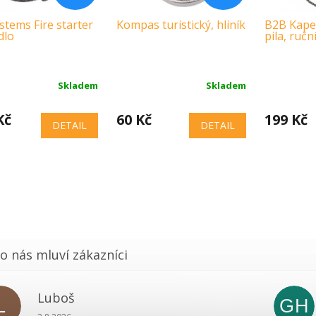
stems Fire starter
Kompas turistický, hliník
B2B Kape
dlo
pila, ručn
Skladem
Skladem
Kč
60 Kč
199 Kč
DETAIL
DETAIL
Luboš
L
GH
Hodnocení obchodu je 5 z 5 hvězdiček.