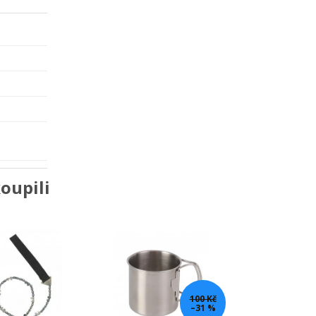
oupili
100 Kč
–31 %