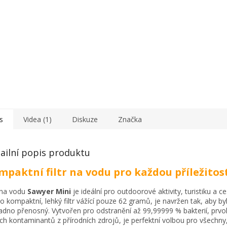
s
Videa (1)
Diskuze
Značka
ailní popis produktu
mpaktní filtr na vodu pro každou příležitos
r na vodu
Sawyer Mini
je ideální pro outdoorové aktivity, turistiku a ce
o kompaktní, lehký filtr vážící pouze 62 gramů, je navržen tak, aby byl
adno přenosný. Vytvořen pro odstranění až 99,99999 % bakterií, prvo
ích kontaminantů z přírodních zdrojů, je perfektní volbou pro všechny,