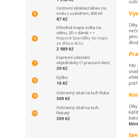
ocit
Cestovní skládací láhev na
Vys
vodu s uzávěrem, 600 ml
87 Kč
Díky
Dřevěná mapa světa na
neči
stěnu, 3D + dárek
+ +
jeho
Mapové špendlíky do mapy
dlou
ze dřeva 40 ks
3 989 Kč
Pra
Expresní odeslání
objednávky (1 pracovní den)
Filt
39 Kč
snad
efek
Dýško
potř
10 Kč
Ochranný obal na kufr Ruka
Kom
309 Kč
Díky
Ochranný obal na kufr,
každ
Flekatý
bato
309 Kč
Mini
Spe