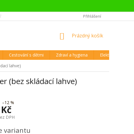
STĚJŠÍ OTÁZKY CESTOVATELŮ
REKLAMAČNÍ ŘÁD A VRÁCENÍ ZBOŽÍ
Přihlášení
NÁKUPNÍ
Prázdný košík
KOŠÍK
Cestování s dětmi
Zdraví a hygiena
Elektronika
ádací lahve)
er (bez skládací lahve)
–12 %
 Kč
bez DPH
e variantu