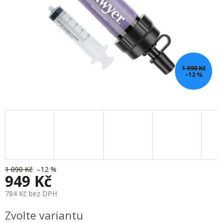
1 090 Kč
–12 %
1 090 Kč
–12 %
949 Kč
784 Kč bez DPH
Měrná
Zvolte variantu
cena: