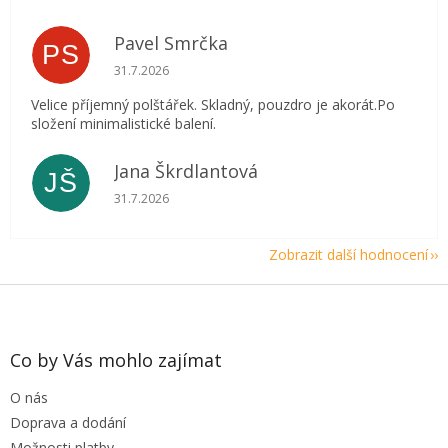
Pavel Smrčka
PS
Hodnocení obchodu je 5 z 5 hvězdiček.
31.7.2026
Velice příjemný polštářek. Skladný, pouzdro je akorát.Po
složení minimalistické balení.
Jana Škrdlantová
JŠ
Hodnocení obchodu je 5 z 5 hvězdiček.
31.7.2026
Zobrazit další hodnocení
Z
á
p
a
Co by Vás mohlo zajímat
t
O nás
í
Doprava a dodání
Možnosti platby