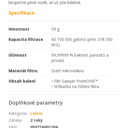
bezpečné pitné vodě, ať už jste kdekoli.
Specifikace
Hmotnost
59 g
Kapacita filtrace
Až 100 000 galonů (přes 378 500
litrů)
Účinnost
99,99999 % bakterií, parazitů a
prvoků
Materiál filtru
Duté mikrovlákno
Obsah balení
• Filtr Sawyer PointONE™
• Stříkačka na čištění filtra
Doplňkové parametry
Kategorie
:
Lahve
Záruka
:
2 roky
EAN
:
050716001204