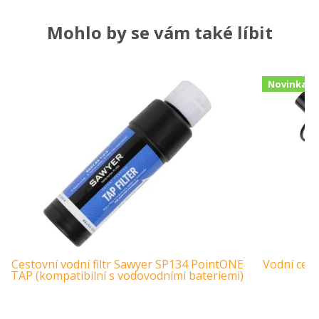
Mohlo by se vám také líbit
Novinka
Cestovní vodní filtr Sawyer SP134 PointONE
Vodní cest
TAP (kompatibilní s vodovodními bateriemi)