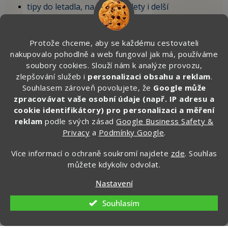
tipy do letadla, na krátké výlety i delší
dovolenou,
vychytávky, které sami testujeme na cestách.
Protože chceme, aby se každému cestovateli
nakupovalo pohodlně a web fungoval jak má, používáme
🎁 Po registraci získáte SLEVU 100 Kč
soubory cookies. Slouží nám k analýze provozu,
na první objednávku.
zlepšování služeb i
personalizaci obsahu a reklam
.
Souhlasem zároveň povolujete, že
Google může
Zde vyplňte svůj email:
zpracovávat vaše osobní údaje (např. IP adresu a
cookie identifikátory) pro personalizaci a měření
reklam
podle svých zásad
Google Business Safety &
Privacy
a
Podmínky Google
.
CHCI ZÍSKAT SLEVU 100 KČ »
Více informací o ochraně soukromí najdete
zde
. Souhlas
Ochrana osobních údajů
můžete kdykoliv odvolat.
Nastavení
Souhlasím
Kontakt