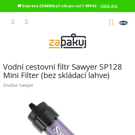
🚚
Doprava ZDARMA
při nákupu nad
1 499 Kč
–
zjistit více
Přejít
na
NÁKU
obsah
KOŠÍK
Vodní cestovní filtr Sawyer SP128
Mini Filter (bez skládací lahve)
Značka:
Sawyer