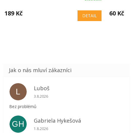
189 Kč
60 Kč
DETAIL
Luboš
L
Hodnocení obchodu je 5 z 5 hvězdiček.
3.8.2026
Bez problémů
Gabriela Hykešová
GH
Hodnocení obchodu je 5 z 5 hvězdiček.
1.8.2026