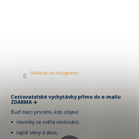
Sledovat na Instagramu
Cestovatelské vychytávky přímo do e-mailu
ZDARMA ✈️
Buď mezi prvními, kdo objeví:
novinky ze světa cestování,
tajné slevy a akce,