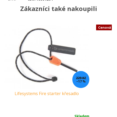
Zákazníci také nakoupili
Cenová b
229 Kč
–17 %
Lifesystems Fire starter křesadlo
K
Skladem