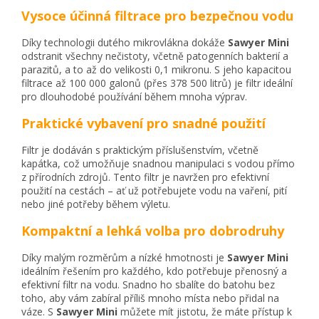
Vysoce účinná filtrace pro bezpečnou vodu
Díky technologii dutého mikrovlákna dokáže
Sawyer Mini
odstranit všechny nečistoty, včetně patogenních bakterií a
parazitů, a to až do velikosti 0,1 mikronu. S jeho kapacitou
filtrace až 100 000 galonů (přes 378 500 litrů) je filtr ideální
pro dlouhodobé používání během mnoha výprav.
Praktické vybavení pro snadné použití
Filtr je dodáván s praktickým příslušenstvím, včetně
kapátka, což umožňuje snadnou manipulaci s vodou přímo
z přírodních zdrojů. Tento filtr je navržen pro efektivní
použití na cestách – ať už potřebujete vodu na vaření, pití
nebo jiné potřeby během výletu.
Kompaktní a lehká volba pro dobrodruhy
Díky malým rozměrům a nízké hmotnosti je
Sawyer Mini
ideálním řešením pro každého, kdo potřebuje přenosný a
efektivní filtr na vodu. Snadno ho sbalíte do batohu bez
toho, aby vám zabíral příliš mnoho místa nebo přidal na
váze. S
Sawyer Mini
můžete mít jistotu, že máte přístup k