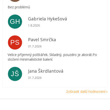
Bez problémů
Gabriela Hykešová
GH
Hodnocení obchodu je 5 z 5 hvězdiček.
1.8.2026
Pavel Smrčka
PS
Hodnocení obchodu je 5 z 5 hvězdiček.
31.7.2026
Velice příjemný polštářek. Skladný, pouzdro je akorát.Po
složení minimalistické balení.
Jana Škrdlantová
JŠ
Hodnocení obchodu je 5 z 5 hvězdiček.
31.7.2026
Zobrazit další hodnocení
Z
á