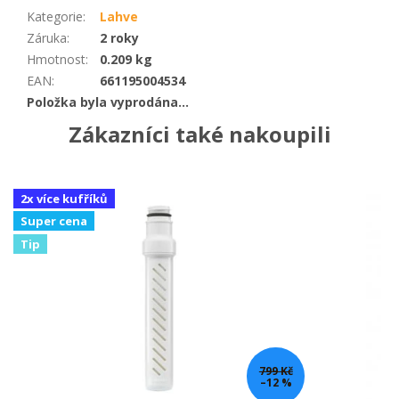
Kategorie
:
Lahve
Záruka
:
2 roky
Hmotnost
:
0.209 kg
EAN
:
661195004534
Položka byla vyprodána…
Zákazníci také nakoupili
2x více kufříků
Super cena
Tip
799 Kč
–12 %