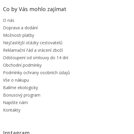
p
a
Co by Vás mohlo zajímat
t
O nás
í
Doprava a dodání
Možnosti platby
Nejčastější otázky cestovatelů
Reklamační řád a vrácení zboží
Odstoupení od smlouvy do 14 dní
Obchodní podmínky
Podmínky ochrany osobních údajů
Vše o nákupu
Balíme ekologicky
Bonusový program
Napište nám
Kontakty
Instagram