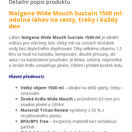
Detailní popis produktu
Nalgene Wide Mouth Sustain 1500 ml:
odolná láhev na cesty, treky i každý
den
Láhev
Nalgene Wide Mouth Sustain 1500 ml
je ideální
volbou pro všechny, kdo chtějí mít na cestách dostatek
vody bez zbytečného doplňování. Díky velkému objemu 1,5
litru se hodí na turistiku, kempování, dlouhé přesuny, do
auta i na každodenní používání. Je lehká, odolná, neprotéká
a široké hrdlo usnadňuje plnění, čištění i přidání kostek ledu.
Hlavní přednosti:
Velký objem 1500 ml
– ideální na delší výlety, treky i
cestování.
Široké hrdlo Wide Mouth
s průměrem 63 mm pro
snadné plnění a čištění.
Materiál Tritan Renew
vyrobený z 50 % z
recyklovaného plastu.
BPA/BPS free
– bezpečný materiál bez nežádoucí
pachuti.