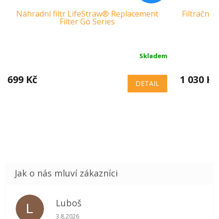
Náhradní filtr LifeStraw® Replacement
Filtrační 
Filter Go Series
Skladem
699 Kč
1 030 Kč
DETAIL
Luboš
L
Hodnocení obchodu je 5 z 5 hvězdiček.
3.8.2026