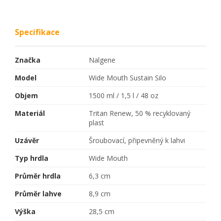
Specifikace
Značka
Nalgene
Model
Wide Mouth Sustain Silo
Objem
1500 ml / 1,5 l / 48 oz
Materiál
Tritan Renew, 50 % recyklovaný
plast
Uzávěr
Šroubovací, připevněný k lahvi
Typ hrdla
Wide Mouth
Průměr hrdla
6,3 cm
Průměr lahve
8,9 cm
Výška
28,5 cm