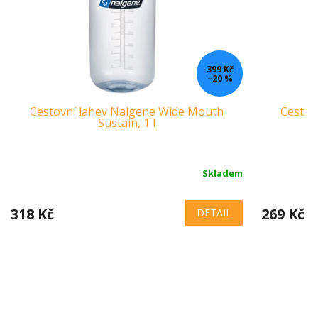
399 Kč
–20 %
Cestovní lahev Nalgene Wide Mouth
Cestov
Sustain, 1 l
U
Skladem
318 Kč
269 Kč
DETAIL