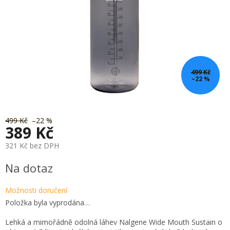
499 Kč
–22 %
499 Kč
–22 %
389 Kč
321 Kč bez DPH
Měrná
Na dotaz
cena:
Možnosti doručení
Položka byla vyprodána…
Lehká a mimořádně odolná láhev Nalgene Wide Mouth Sustain o