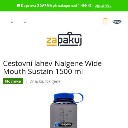
🚚
Doprava ZDARMA
při nákupu nad
1 499 Kč
–
zjistit více
Přejít
na
NÁKU
obsah
KOŠÍK
Cestovní lahev Nalgene Wide
Mouth Sustain 1500 ml
Značka:
Nalgene
Novinka