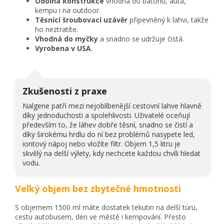
Odolná konstrukce
vhodná do batohu, auta,
kempu i na outdoor.
Těsnící šroubovací uzávěr
připevněný k lahvi, takže
ho neztratíte.
Vhodná do myčky
a snadno se udržuje čistá.
Vyrobena v USA
.
Zkušenosti z praxe
Nalgene patří mezi nejoblíbenější cestovní lahve hlavně
díky jednoduchosti a spolehlivosti. Uživatelé oceňují
především to, že láhev dobře těsní, snadno se čistí a
díky širokému hrdlu do ní bez problémů nasypete led,
iontový nápoj nebo vložíte filtr. Objem 1,5 litru je
skvělý na delší výlety, kdy nechcete každou chvíli hledat
vodu.
Velký objem bez zbytečné hmotnosti
S objemem 1500 ml máte dostatek tekutin na delší túru,
cestu autobusem, den ve městě i kempování. Přesto