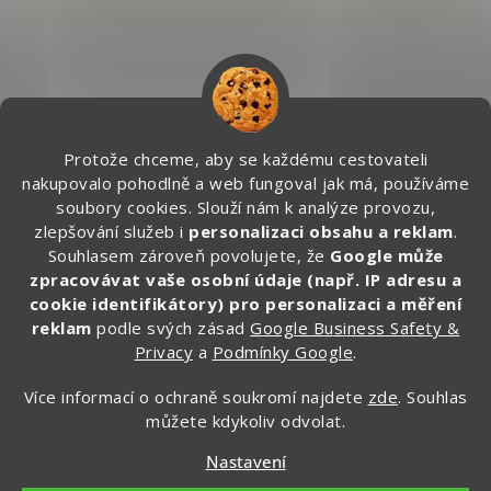
Kontakt
Protože chceme, aby se každému cestovateli
info
@
zapakuj.cz
nakupovalo pohodlně a web fungoval jak má, používáme
+420 734 266 587 (PO-PÁ, 9:00 – 17:00)
soubory cookies. Slouží nám k analýze provozu,
zlepšování služeb i
personalizaci obsahu a reklam
.
Zapakuj CZ/SK
Souhlasem zároveň povolujete, že
Google může
zapakuj_czsk
zpracovávat vaše osobní údaje (např. IP adresu a
@zapakuj_cz
cookie identifikátory) pro personalizaci a měření
reklam
podle svých zásad
Google Business Safety &
Privacy
a
Podmínky Google
.
Více informací o ochraně soukromí najdete
zde
. Souhlas
můžete kdykoliv odvolat.
Nastavení