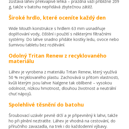
zůstává láhev překvapivě lehká – prázdná váží přibližně 209
g, takže v batohu nepřidává zbytečnou zátěž.
Široké hrdlo, které oceníte každý den
Wide Mouth konstrukce s hrdlem 63 mm usnadňuje
doplňování vody, čištění i použití s některými filtračními
systémy. Do lahve snadno přidáte kostky ledu, ovoce nebo
šumivou tabletu bez rozlévání.
Odolný Tritan Renew z recyklovaného
materiálu
Láhev je vyrobena z materiálu Tritan Renew, který využívá
50 % recyklovaného plastu. Zachovává si přitom vlastnosti,
kvůli kterým jsou lahve Nalgene tak oblíbené – vysokou
odolnost, nízkou hmotnost, dlouhou životnost a neutrální
chuť nápojů.
Spolehlivé těsnění do batohu
Šroubovací uzávěr pevně drží a je připevněný k lahvi, takže
ho při plnění neztratíte. Láhev je vhodná na cestování, do
příručního zavazadla, na trek i do každodenní výbavy.