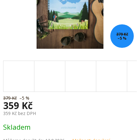
379 Kč
–5 %
379 Kč
–5 %
359 Kč
359 Kč bez DPH
Měrná
Skladem
cena: