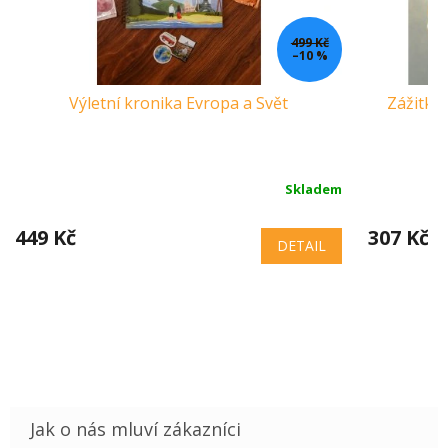
499 Kč
–10 %
Výletní kronika Evropa a Svět
Zážitkov
Skladem
449 Kč
307 Kč
DETAIL