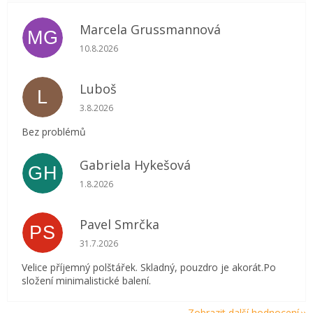
Marcela Grussmannová
MG
Hodnocení obchodu je 4 z 5 hvězdiček.
10.8.2026
Luboš
L
Hodnocení obchodu je 5 z 5 hvězdiček.
3.8.2026
Bez problémů
Gabriela Hykešová
GH
Hodnocení obchodu je 5 z 5 hvězdiček.
1.8.2026
Pavel Smrčka
PS
Hodnocení obchodu je 5 z 5 hvězdiček.
31.7.2026
Velice příjemný polštářek. Skladný, pouzdro je akorát.Po
složení minimalistické balení.
Zobrazit další hodnocení