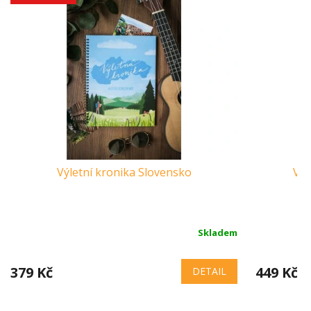
Výletní kronika Slovensko
Výl
Skladem
379 Kč
449 Kč
DETAIL