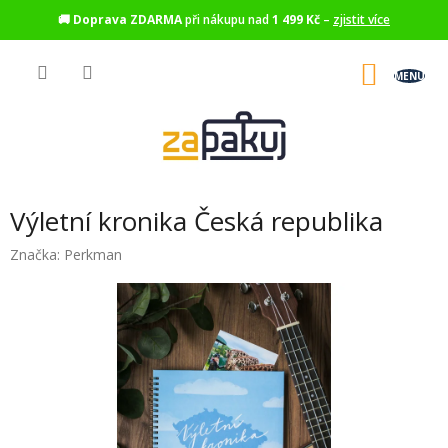
🚚
Doprava ZDARMA
při nákupu nad
1 499 Kč
–
zjistit více
Přejít
na
NÁKU
obsah
KOŠÍK
Výletní kronika Česká republika
Značka:
Perkman