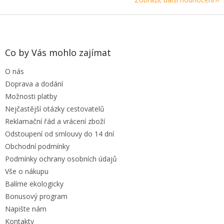
Z
á
p
a
Co by Vás mohlo zajímat
t
O nás
í
Doprava a dodání
Možnosti platby
Nejčastější otázky cestovatelů
Reklamační řád a vrácení zboží
Odstoupení od smlouvy do 14 dní
Obchodní podmínky
Podmínky ochrany osobních údajů
Vše o nákupu
Balíme ekologicky
Bonusový program
Napište nám
Kontakty