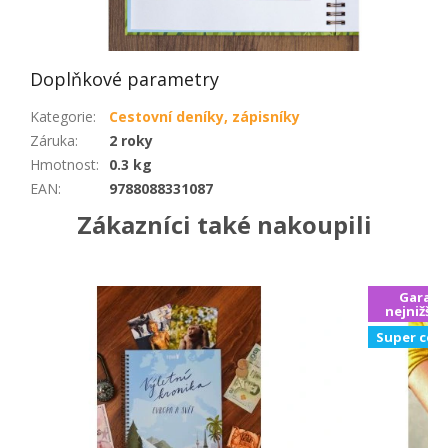
Doplňkové parametry
Kategorie
:
Cestovní deníky, zápisníky
Záruka
:
2 roky
Hmotnost
:
0.3 kg
EAN
:
9788088331087
Zákazníci také nakoupili
Garanc
nejnižší 
Super cen