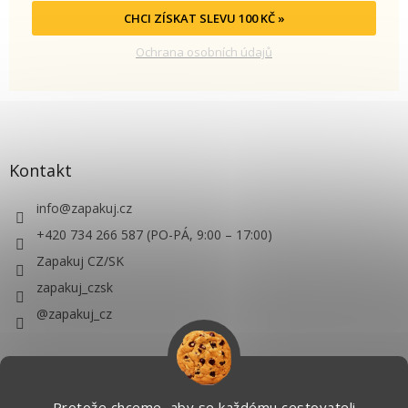
CHCI ZÍSKAT SLEVU 100 KČ »
Ochrana osobních údajů
Kontakt
info
@
zapakuj.cz
+420 734 266 587 (PO-PÁ, 9:00 – 17:00)
Zapakuj CZ/SK
zapakuj_czsk
@zapakuj_cz
Protože chceme, aby se každému cestovateli