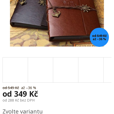
od 549 Kč
až –36 %
od 549 Kč
až –36 %
od
349 Kč
od
288 Kč
bez DPH
Měrná
Zvolte variantu
cena: