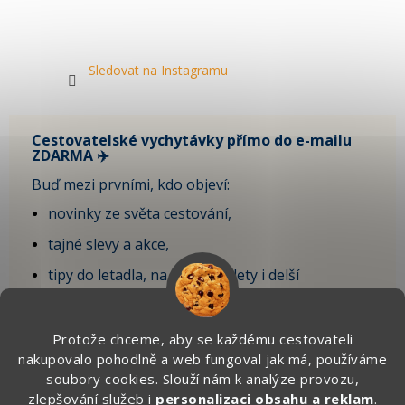
Sledovat na Instagramu
Cestovatelské vychytávky přímo do e-mailu
ZDARMA ✈️
Buď mezi prvními, kdo objeví:
novinky ze světa cestování,
tajné slevy a akce,
tipy do letadla, na krátké výlety i delší
dovolenou,
vychytávky, které sami testujeme na cestách.
Protože chceme, aby se každému cestovateli
nakupovalo pohodlně a web fungoval jak má, používáme
🎁 Po registraci získáte SLEVU 100 Kč
soubory cookies. Slouží nám k analýze provozu,
na první objednávku.
zlepšování služeb i
personalizaci obsahu a reklam
.