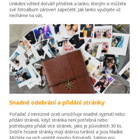
Unikátní vzhled dotváří přívěšek a lanko, kterým si můžete
své fotoalbum zároveň zapečetit. Jak lanko využijete už
necháme na vás.
Snadné odebrání a přidání stránky
Pořadač z nerezové oceli umožňuje snadné vyjmutí nebo
přidání stránek, když stránka není potřebná nebo
potřebujete přidat více stránek, jako je původních 30 ks.
Dobře řezané stránky mají dobrou tvrdost a jsou hladké.
Můžete na nich umístit mnoho fotografií, šablon pro