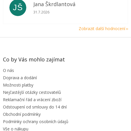
Jana Škrdlantová
JŠ
Hodnocení obchodu je 5 z 5 hvězdiček.
31.7.2026
Zobrazit další hodnocení
Z
á
p
a
Co by Vás mohlo zajímat
t
O nás
í
Doprava a dodání
Možnosti platby
Nejčastější otázky cestovatelů
Reklamační řád a vrácení zboží
Odstoupení od smlouvy do 14 dní
Obchodní podmínky
Podmínky ochrany osobních údajů
Vše o nákupu