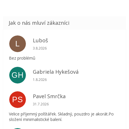
Luboš
L
Hodnocení obchodu je 5 z 5 hvězdiček.
3.8.2026
Bez problémů
Gabriela Hykešová
GH
Hodnocení obchodu je 5 z 5 hvězdiček.
1.8.2026
Pavel Smrčka
PS
Hodnocení obchodu je 5 z 5 hvězdiček.
31.7.2026
Velice příjemný polštářek. Skladný, pouzdro je akorát.Po
složení minimalistické balení.