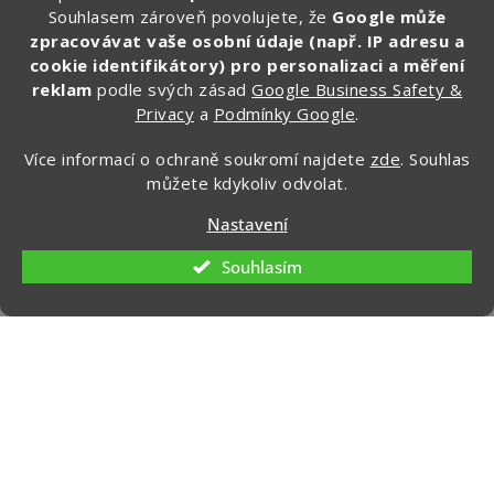
Souhlasem zároveň povolujete, že
Google může
Zde vyplňte svůj email:
zpracovávat vaše osobní údaje (např. IP adresu a
cookie identifikátory) pro personalizaci a měření
reklam
podle svých zásad
Google Business Safety &
Privacy
a
Podmínky Google
.
CHCI ZÍSKAT SLEVU 100 KČ »
Více informací o ochraně soukromí najdete
zde
. Souhlas
Ochrana osobních údajů
můžete kdykoliv odvolat.
Nastavení
Souhlasím
Kontakt
info
@
zapakuj.cz
+420 734 266 587 (PO-PÁ, 9:00 – 17:00)
Zapakuj CZ/SK
zapakuj_czsk
@zapakuj_cz