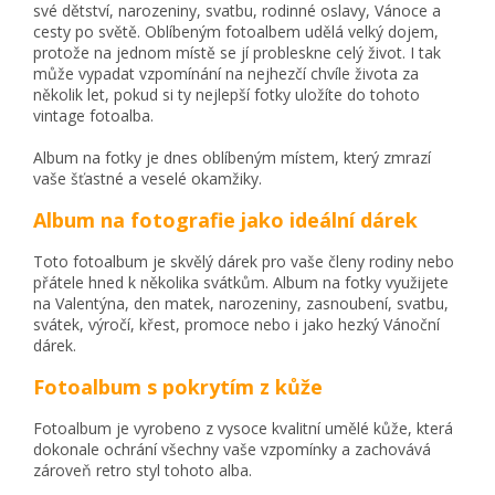
své dětství, narozeniny, svatbu, rodinné oslavy, Vánoce a
cesty po světě. Oblíbeným fotoalbem udělá velký dojem,
protože na jednom místě se jí probleskne celý život. I tak
může vypadat vzpomínání na nejhezčí chvíle života za
několik let, pokud si ty nejlepší fotky uložíte do tohoto
vintage fotoalba.
Album na fotky je dnes oblíbeným místem, který zmrazí
vaše šťastné a veselé okamžiky.
Album na fotografie jako ideální dárek
Toto fotoalbum je skvělý dárek pro vaše členy rodiny nebo
přátele hned k několika svátkům. Album na fotky využijete
na Valentýna, den matek, narozeniny, zasnoubení, svatbu,
svátek, výročí, křest, promoce nebo i jako hezký Vánoční
dárek.
Fotoalbum s pokrytím z kůže
Fotoalbum je vyrobeno z vysoce kvalitní umělé kůže, která
dokonale ochrání všechny vaše vzpomínky a zachovává
zároveň retro styl tohoto alba.