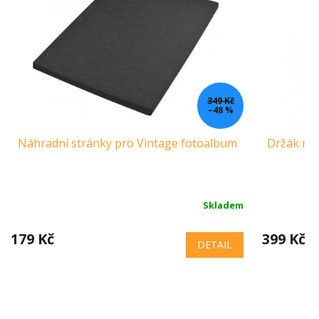
349 Kč
–48 %
Náhradní stránky pro Vintage fotoalbum
Držák na 
Skladem
179 Kč
399 Kč
DETAIL