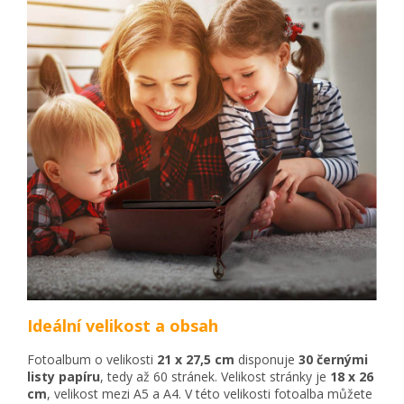
Ideální velikost a obsah
Fotoalbum o velikosti
21 x 27,5
cm
disponuje
30 černými
listy papíru
, tedy až 60 stránek. Velikost stránky je
18 x 26
cm
, velikost mezi A5 a A4. V této velikosti fotoalba můžete