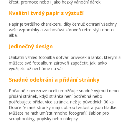
křest, promoce nebo i jako hezký vánoční dárek.
Kvalitní tvrdý papír s výstuží
Papír je tvrdšího charakteru, díky čemuž ochrání všechny
vaše vzpomínky a zachovává zároveň retro styl tohoto
alba.
Jedinečný design
Unikátní vzhled fotoalba dotváří přívěšek a lanko, kterým si
můžete své fotoalbum zároveň zapečetit. Jak lanko
využijete už necháme na vás.
Snadné odebrání a přidání stránky
Pořadač z nerezové oceli umožňuje snadné vyjmutí nebo
přidání stránek, když stránka není potřebná nebo
potřebujete přidat více stránek, než je původních 30 ks.
Dobře řezané stránky mají dobrou tvrdost a jsou hladké.
Můžete na nich umístit mnoho fotografií, šablon pro
scrapbooking, popisky nebo nálepky.