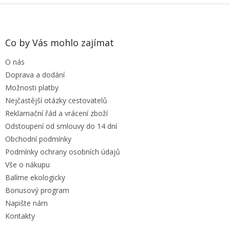
Z
á
p
a
Co by Vás mohlo zajímat
t
O nás
í
Doprava a dodání
Možnosti platby
Nejčastější otázky cestovatelů
Reklamační řád a vrácení zboží
Odstoupení od smlouvy do 14 dní
Obchodní podmínky
Podmínky ochrany osobních údajů
Vše o nákupu
Balíme ekologicky
Bonusový program
Napište nám
Kontakty