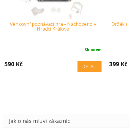
Venkovní poznávací hra - Nachozeno v
Držák na 
Hradci Králové
Skladem
590 Kč
399 Kč
DETAIL