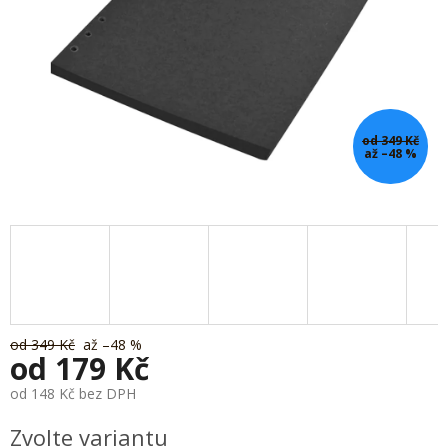
od 349 Kč
až –48 %
od 349 Kč
až –48 %
od
179 Kč
od
148 Kč
bez DPH
Měrná
Zvolte variantu
cena: