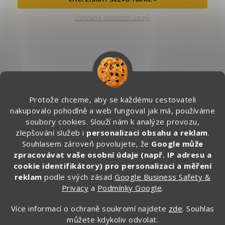
Ochrana osobních údajů
Kontakt
Protože chceme, aby se každému cestovateli
info
@
zapakuj.cz
nakupovalo pohodlně a web fungoval jak má, používáme
+420 734 266 587 (PO-PÁ, 9:00 – 17:00)
soubory cookies. Slouží nám k analýze provozu,
zlepšování služeb i
personalizaci obsahu a reklam
.
Zapakuj CZ/SK
Souhlasem zároveň povolujete, že
Google může
zapakuj_czsk
zpracovávat vaše osobní údaje (např. IP adresu a
@zapakuj_cz
cookie identifikátory) pro personalizaci a měření
reklam
podle svých zásad
Google Business Safety &
Privacy
a
Podmínky Google
.
Více informací o ochraně soukromí najdete
zde
. Souhlas
můžete kdykoliv odvolat.