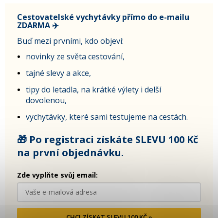
Cestovatelské vychytávky přímo do e-mailu
ZDARMA ✈️
Buď mezi prvními, kdo objeví:
novinky ze světa cestování,
tajné slevy a akce,
tipy do letadla, na krátké výlety i delší
dovolenou,
vychytávky, které sami testujeme na cestách.
🎁 Po registraci získáte SLEVU 100 Kč
na první objednávku.
Zde vyplňte svůj email:
CHCI ZÍSKAT SLEVU 100 KČ »