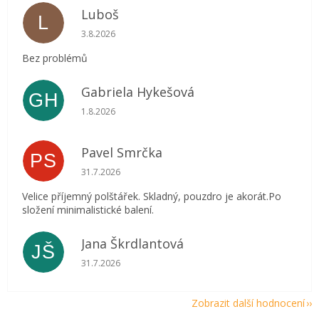
Luboš
L
Hodnocení obchodu je 5 z 5 hvězdiček.
3.8.2026
Bez problémů
Gabriela Hykešová
GH
Hodnocení obchodu je 5 z 5 hvězdiček.
1.8.2026
Pavel Smrčka
PS
Hodnocení obchodu je 5 z 5 hvězdiček.
31.7.2026
Velice příjemný polštářek. Skladný, pouzdro je akorát.Po
složení minimalistické balení.
Jana Škrdlantová
JŠ
Hodnocení obchodu je 5 z 5 hvězdiček.
31.7.2026
Zobrazit další hodnocení