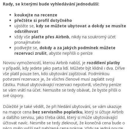
Rady, se kterými bude vyhledávání jednodušší:
koukejte na recenze
přečtěte si profil dotyčného
ujistěte se,
kdy se můžete ubytovat a dokdy se musíte
odstěhovat
vždy vše
plaťte přes Airbnb
, nikdy na soukromý účet
pronajímatele
podívejte se,
dokdy a za jakých podmínek můžete
rezervaci zrušit
, abyste nepřišli o peníze
Novou vymožeností, kterou Airbnb nabízí, je
rozdělení platby
v případě, kdy jedete jako parta lidí. Můžete být klidně i dva. Dříve
vše platil pouze ten, kdo ubytování zajišťoval. Podmínkou
potvrzení rezervace je, že všichni členové musí zaplatit svoji
částku. Pokud ubytovávající rezervaci nepotvrdí, všechny peníze
se vám vrátí na účet. Nemusíte se tedy obávat, že byste přišli o
své úspory.
Důležité je také vědět, že při hledání ubytování, se vám ukazuje
na mapce cena
bez servisního poplatku
, který si účtuje Airbnb
a dalšího servisu, jako třeba úklid, který si může ubytovávající
účtovat navíc. Nesmíte se tedy zleknout, že konečná cena bude o
něco málo vyšší než nabízená cena pokoje. Vždy se jedná pouze