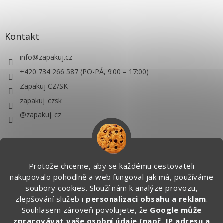
Kontakt
info
@
zapakuj.cz
+420 734 266 587 (PO-PÁ, 9:00 – 17:00)
Zapakuj CZ/SK
zapakuj_czsk
@zapakuj_cz
Protože chceme, aby se každému cestovateli
nakupovalo pohodlně a web fungoval jak má, používáme
soubory cookies. Slouží nám k analýze provozu,
zlepšování služeb i
personalizaci obsahu a reklam
.
Souhlasem zároveň povolujete, že
Google může
zpracovávat vaše osobní údaje (např. IP adresu a