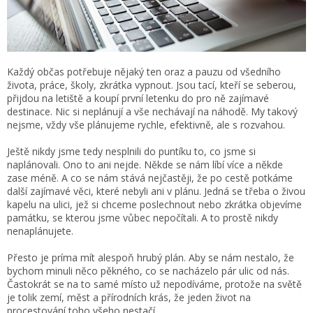
Každý občas potřebuje nějaký ten oraz a pauzu od všedního
života, práce, školy, zkrátka vypnout. Jsou tací, kteří se seberou,
přijdou na letiště a koupí první letenku do pro ně zajímavé
destinace. Nic si neplánují a vše nechávají na náhodě. My takový
nejsme, vždy vše plánujeme rychle, efektivně, ale s rozvahou.
Ještě nikdy jsme tedy nesplnili do puntíku to, co jsme si
naplánovali. Ono to ani nejde. Někde se nám líbí více a někde
zase méně. A co se nám stává nejčastěji, že po cestě potkáme
další zajímavé věci, které nebyli ani v plánu. Jedná se třeba o živou
kapelu na ulici, jež si chceme poslechnout nebo zkrátka objevíme
památku, se kterou jsme vůbec nepočítali. A to prostě nikdy
nenaplánujete.
Přesto je príma mít alespoň hrubý plán. Aby se nám nestalo, že
bychom minuli něco pěkného, co se nacházelo pár ulic od nás.
Častokrát se na to samé místo už nepodíváme, protože na světě
je tolik zemí, měst a přírodních krás, že jeden život na
procestování toho všeho nestačí.