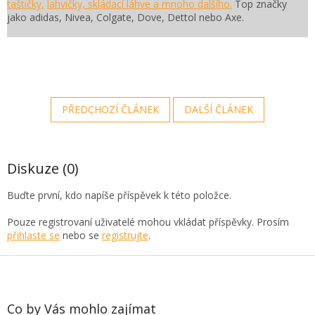
taštičky,
lahvičky, skládací láhve a mnoho dalšího.
Top značky
jako adidas, Nivea, Colgate, Dove, Dettol nebo Axe.
PŘEDCHOZÍ ČLÁNEK
DALŠÍ ČLÁNEK
Diskuze (0)
Buďte první, kdo napíše příspěvek k této položce.
Pouze registrovaní uživatelé mohou vkládat příspěvky. Prosím
přihlaste se
nebo se
registrujte
.
Z
á
p
a
Co by Vás mohlo zajímat