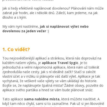
Jak si tedy efektivně naplánovat dovolenou? Plánování nám může
zabrat pár hodin, ale i několik dnů. Záleží, kam jedeme, na jak
dlouho a s kým.
My vám nyní nastíníme,
jak si naplánovat výlet nebo
dovolenou za jeden večer
:)
1. Co vidět?
Tou nejosvědčenější aplikací a stránkou, která nás doprovází na
každém našem výletu, je
aplikace Travel Sygic
. Je to
jednoduchá a velmi nápomocná aplikace, která nám už tolikrát
zjednodušila naše cesty. Jak s ní ideálně začít? Stačí si založit
vlastní účet a v mžiku si plánujete váš další výlet. Aplikace je tak
vychytaná, že veškeré vaše výlety se vám ukládají do historie.
Bojíte se, že naplánujete špatná místa? Žádné obavy, pozvěte do
aplikace svého parťáka a hned se vám bude plánovat snáz.
Tato aplikace
sama nabídne místa
, která můžete navštívit. A
když tam něco chybí, sami si to zaznačíme. Pak už si jen libovolně