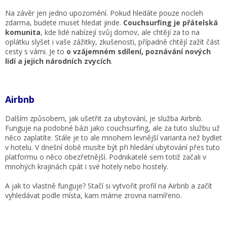
Na závěr jen jedno upozornění. Pokud hledáte pouze nocleh
zdarma, budete muset hledat jinde.
Couchsurfing je přátelská
komunita
, kde lidé nabízejí svůj domov, ale chtějí za to na
oplátku slyšet i vaše zážitky, zkušenosti, případně chtějí zažít část
cesty s vámi. Je to
o vzájemném sdílení, poznávání nových
lidí a jejich národních zvycích
.
Airbnb
Dalším způsobem, jak ušetřit za ubytování, je služba Airbnb.
Funguje na podobné bázi jako couchsurfing, ale za tuto službu už
něco zaplatíte. Stále je to ale mnohem levnější varianta než bydlet
v hotelu. V dnešní době musíte být při hledání ubytování přes tuto
platformu o něco obezřetnější. Podnikatelé sem totiž začali v
mnohých krajinách cpát i své hotely nebo hostely.
A jak to vlastně funguje? Stačí si vytvořit profil na Airbnb a začít
vyhledávat podle místa, kam máme zrovna namířeno.