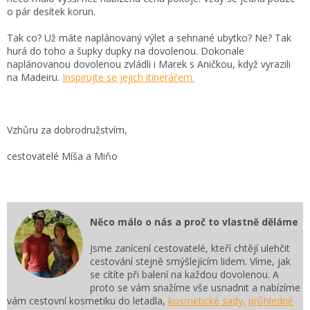
o pár desítek korun.
Tak co? Už máte naplánovaný výlet a sehnané ubytko? Ne? Tak
hurá do toho a šupky dupky na dovolenou. Dokonale
naplánovanou dovolenou zvládli i Marek s Aničkou, když vyrazili
na Madeiru.
Inspirujte se jejich itinerářem.
Vzhůru za dobrodružstvím,
cestovatelé Míša a Miňo
Něco málo o nás a proč to vlastně děláme
Jsme zanícení cestovatelé, kteří chtějí ulehčit
cestování stejně smýšlejícím lidem. Víme, jak
se cítíte při balení na každou dovolenou. A
proto se vám snažíme vše usnadnit a nabízíme
vám cestovní kosmetiku do letadla,
kosmetické sady,
průhledné