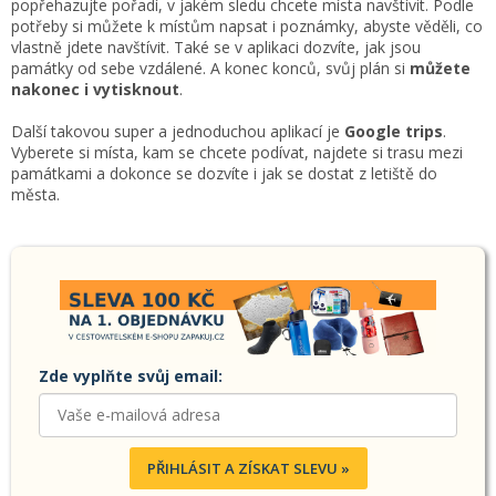
popřehazujte pořadí, v jakém sledu chcete místa navštívit. Podle
potřeby si můžete k místům napsat i poznámky, abyste věděli, co
vlastně jdete navštívit. Také se v aplikaci dozvíte, jak jsou
památky od sebe vzdálené. A konec konců, svůj plán si
můžete
nakonec i vytisknout
.
Další takovou super a jednoduchou aplikací je
Google trips
.
Vyberete si místa, kam se chcete podívat, najdete si trasu mezi
památkami a dokonce se dozvíte i jak se dostat z letiště do
města.
Zde vyplňte svůj email:
PŘIHLÁSIT A ZÍSKAT SLEVU »