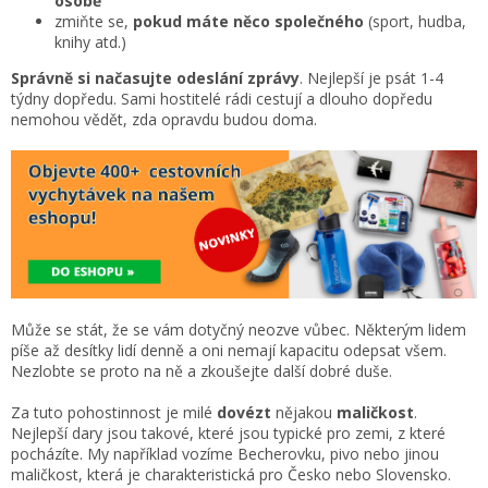
osobě
zmiňte se,
pokud máte něco společného
(sport, hudba,
knihy atd.)
Správně si načasujte odeslání zprávy
. Nejlepší je psát 1-4
týdny dopředu. Sami hostitelé rádi cestují a dlouho dopředu
nemohou vědět, zda opravdu budou doma.
Může se stát, že se vám dotyčný neozve vůbec. Některým lidem
píše až desítky lidí denně a oni nemají kapacitu odepsat všem.
Nezlobte se proto na ně a zkoušejte další dobré duše.
Za tuto pohostinnost je milé
dovézt
nějakou
maličkost
.
Nejlepší dary jsou takové, které jsou typické pro zemi, z které
pocházíte. My například vozíme Becherovku, pivo nebo jinou
maličkost, která je charakteristická pro Česko nebo Slovensko.