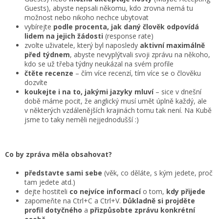
Guests), abyste nepsali někomu, kdo zrovna nemá tu
možnost nebo nikoho nechce ubytovat
vybírejte
podle procenta, jak daný člověk odpovídá
lidem na jejich žádosti
(response rate)
zvolte uživatele, který byl naposledy
aktivní maximálně
před týdnem
, abyste nevyplýtvali svoji zprávu na někoho,
kdo se už třeba týdny neukázal na svém profile
čtěte recenze
– čím více recenzí, tím více se o člověku
dozvíte
koukejte i na to, jakými jazyky mluví
– sice v dnešní
době máme pocit, že anglický musí umět úplně každý, ale
v některých vzdálenějších krajinách tomu tak není. Na Kubě
jsme to taky neměli nejjednodušší :)
Co by zpráva měla obsahovat?
představte sami sebe
(věk, co děláte, s kým jedete, proč
tam jedete atd.)
dejte hostiteli
co nejvíce informací
o tom,
kdy přijede
zapomeňte na Ctrl+C a Ctrl+V.
Důkladně si projděte
profil dotyčného
a
přizpůsobte zprávu konkrétní