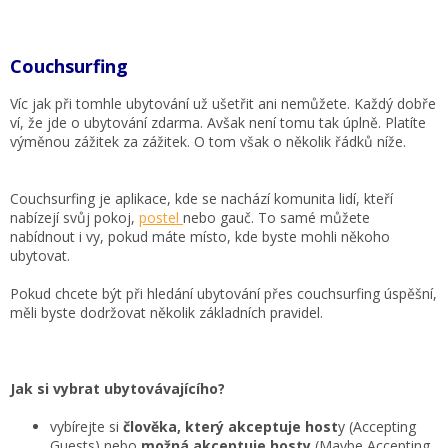
Couchsurfing
Víc jak při tomhle ubytování už ušetřit ani nemůžete. Každý dobře
ví, že jde o ubytování zdarma. Avšak není tomu tak úplně. Platíte
výměnou zážitek za zážitek. O tom však o několik řádků níže.
Couchsurfing je aplikace, kde se nachází komunita lidí, kteří
nabízejí svůj pokoj,
postel
nebo gauč. To samé můžete
nabídnout i vy, pokud máte místo, kde byste mohli někoho
ubytovat.
Pokud chcete být při hledání ubytování přes couchsurfing úspěšní,
měli byste dodržovat několik základních pravidel.
Jak si vybrat ubytovávajícího?
vybírejte si
člověka, který akceptuje host
y (Accepting
Guests) nebo
možná akceptuje hosty
(Maybe Accepting