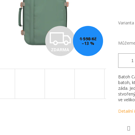
Varianta
Z
1 598 Kč
Můžeme 
–13 %
ZDARMA
D
A
Batoh Ca
batoh, k
záda. Je
R
stvořený
ve veliko
Detailní
M