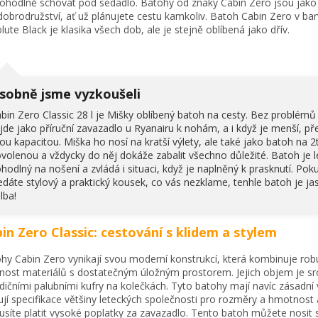
ohodlně schovat pod sedadlo. Batohy od znaky Cabin Zero jsou jako
dobrodružství, ať už plánujete cestu kamkoliv. Batoh Cabin Zero v ba
lute Black je klasika všech dob, ale je stejně oblíbená jako dřív.
sobně jsme vyzkoušeli
bin Zero Classic 28 l je Mišky oblíbený batoh na cesty. Bez problémů
jde jako příruční zavazadlo u Ryanairu k nohám, a i když je menší, př
ou kapacitou. Miška ho nosí na kratší výlety, ale také jako batoh na 2
volenou a vždycky do něj dokáže zabalit všechno důležité. Batoh je l
hodlný na nošení a zvládá i situaci, když je naplněný k prasknutí. Pok
edáte stylový a praktický kousek, co vás nezklame, tenhle batoh je ja
lba!
in Zero Classic: cestování s klidem a stylem
hy Cabin Zero vynikají svou moderní konstrukcí, která kombinuje rob
nost materiálů s dostatečným úložným prostorem. Jejich objem je sr
adičními palubními kufry na kolečkách. Tyto batohy mají navíc zásadní
ují specifikace většiny leteckých společnosti pro rozměry a hmotnost 
síte platit vysoké poplatky za zavazadlo. Tento batoh můžete nosit 