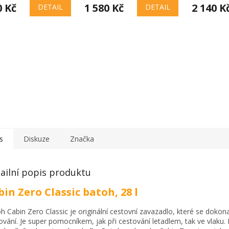
0 Kč
1 580 Kč
2 140 K
DETAIL
DETAIL
s
Diskuze
Značka
ailní popis produktu
in Zero Classic batoh, 28 l
h Cabin Zero Classic je originální cestovní zavazadlo, které se dokon
ování. Je super pomocníkem, jak při cestování letadlem, tak ve vlaku.