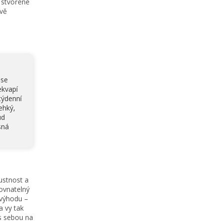
 stvořené
rvě
 se
ekvapí
týdenní
ehký,
ud
sná
ustnost a
ovnatelný
 výhodu –
a vy tak
s sebou na