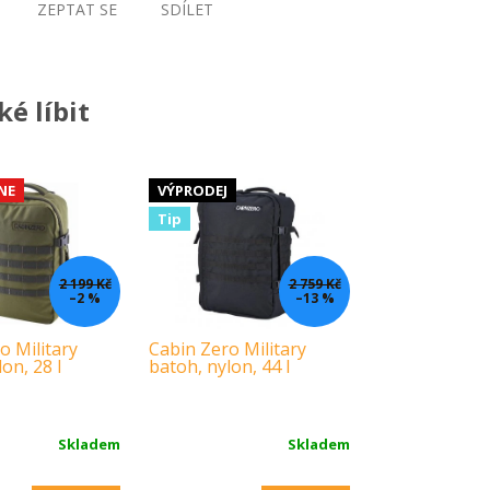
ZEPTAT SE
SDÍLET
é líbit
NE
VÝPRODEJ
Tip
2 199 Kč
2 759 Kč
–2 %
–13 %
o Military
Cabin Zero Military
on, 28 l
batoh, nylon, 44 l
Skladem
Skladem