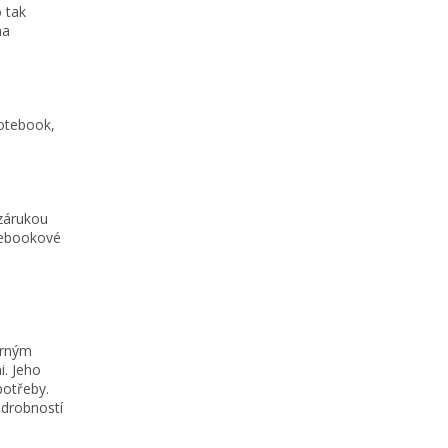
 tak
na
notebook,
 zárukou
acebookové
ěrným
i. Jeho
potřeby.
 drobností