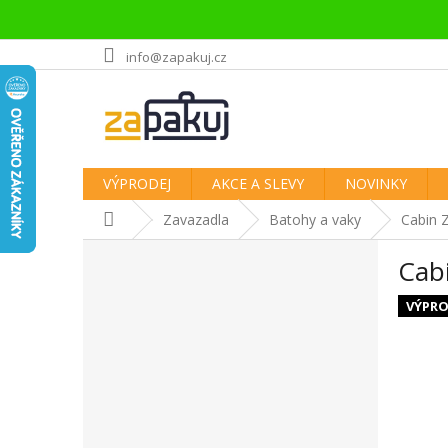
Přejít
info@zapakuj.cz
na
obsah
VÝPRODEJ
AKCE A SLEVY
NOVINKY
Domů
Zavazadla
Batohy a vaky
Cabin Z
P
Cabi
o
s
VÝPRO
t
r
a
n
n
í
p