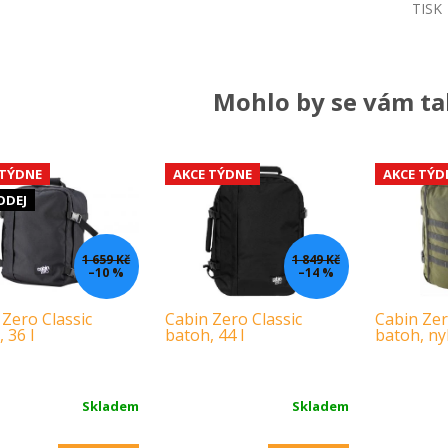
A
TISK
Mohlo by se vám tak
 TÝDNE
AKCE TÝDNE
AKCE TÝD
ODEJ
1 659 Kč
1 849 Kč
–10 %
–14 %
 Zero Classic
Cabin Zero Classic
Cabin Zer
 36 l
batoh, 44 l
batoh, nyl
Skladem
Skladem