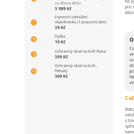
ho p
ze dřeva 40 ks
pro 
3 989 Kč
Abso
Expresní odeslání
objednávky (1 pracovní den)
39 Kč
Dýško
O
10 Kč
Ca
Ochranný obal na kufr Ruka
ve
309 Kč
sv
do
Ochranný obal na kufr,
Flekatý
po
309 Kč
hl
vo
Cab
Bato
odol
s tr
splň
nemu