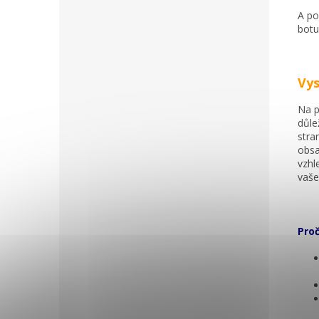
A po
botu
Vys
Na p
důle
stra
obsa
vzhl
vaše
Proč