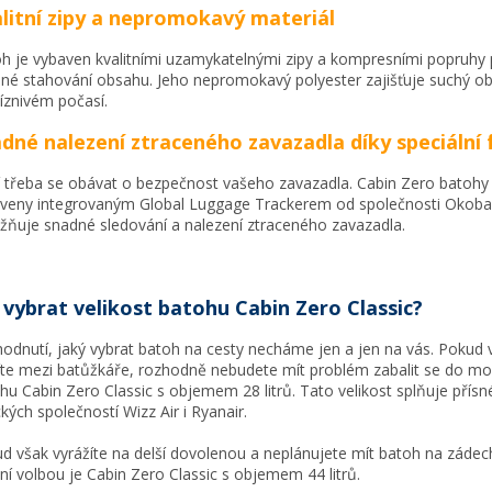
litní zipy a nepromokavý materiál
h je vybaven kvalitními uzamykatelnými zipy a kompresními popruhy 
né stahování obsahu. Jeho nepromokavý polyester zajišťuje suchý ob
íznivém počasí.
dné nalezení ztraceného zavazadla díky speciální 
 třeba se obávat o bezpečnost vašeho zavazadla. Cabin Zero batohy
veny integrovaným Global Luggage Trackerem od společnosti Okoba
ňuje snadné sledování a nalezení ztraceného zavazadla.
 vybrat velikost batohu Cabin Zero Classic?
odnutí, jaký vybrat batoh na cesty necháme jen a jen na vás. Pokud 
íte mezi batůžkáře, rozhodně nebudete mít problém zabalit se do mo
hu Cabin Zero Classic s objemem 28 litrů. Tato velikost splňuje přís
ckých společností Wizz Air i Ryanair.
d však vyrážíte na delší dovolenou a neplánujete mít batoh na zádech
lní volbou je Cabin Zero Classic s objemem 44 litrů.