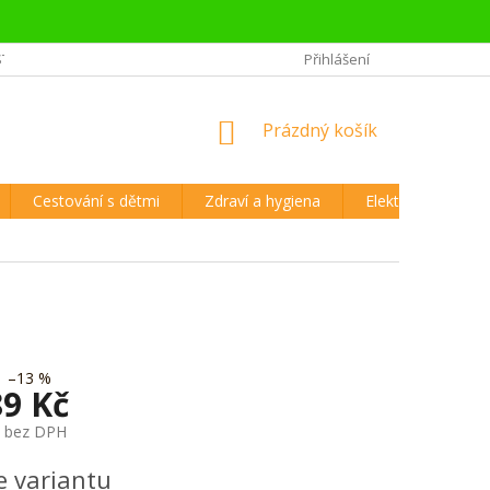
STĚJŠÍ OTÁZKY CESTOVATELŮ
REKLAMAČNÍ ŘÁD A VRÁCENÍ ZBOŽÍ
Přihlášení
NÁKUPNÍ
Prázdný košík
KOŠÍK
Cestování s dětmi
Zdraví a hygiena
Elektronika
–13 %
89 Kč
č bez DPH
e variantu