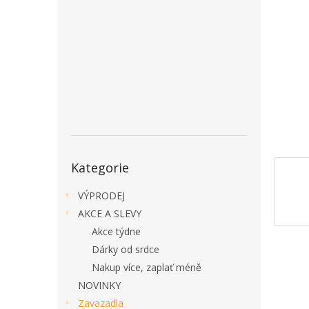
a
n
e
l
Přeskočit
Kategorie
kategorie
VÝPRODEJ
AKCE A SLEVY
Akce týdne
Dárky od srdce
Nakup více, zaplať méně
NOVINKY
Zavazadla