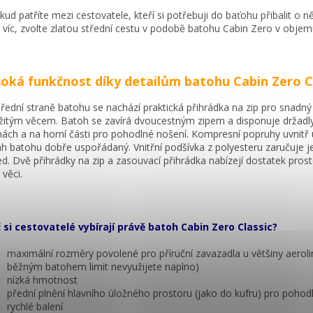
kud patříte mezi cestovatele, kteří si potřebuji do baťohu přibalit o n
 víc, zvolte zlatou střední cestu v podobě batohu Cabin Zero v objemu 
oká funkčnost díky detailům batohu Cabin Zero C
řední straně batohu se nachází praktická přihrádka na zip pro snadný 
žitým věcem. Batoh se zavírá dvoucestným zipem a disponuje držadl
nách a na horní části pro pohodlné nošení. Kompresní popruhy uvnitř 
h batohu dobře uspořádaný. Vnitřní podšívka z polyesteru zaručuje 
ed. Dvě přihrádky na zip a zasouvací přihrádka nabízejí dostatek pros
 věci.
 si cestovatelé vybírají právě batoh Cabin Zero Classic?
maximální rozměry povolené pro příruční zavazadla u většiny aeroli
běžným batohem limit nevyužijete naplno)
nízká hmotnost
přední plnění hlavního úložného prostoru (jako do kufru) pro pohod
rychlé balení