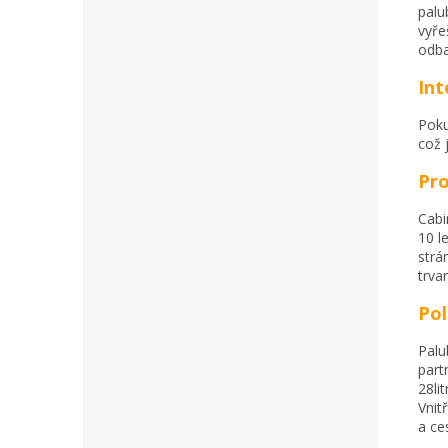
palu
vyře
odba
In
Poku
což 
Pro
Cabi
10 l
strá
trvan
Pol
Palu
part
28li
Vnit
a ce