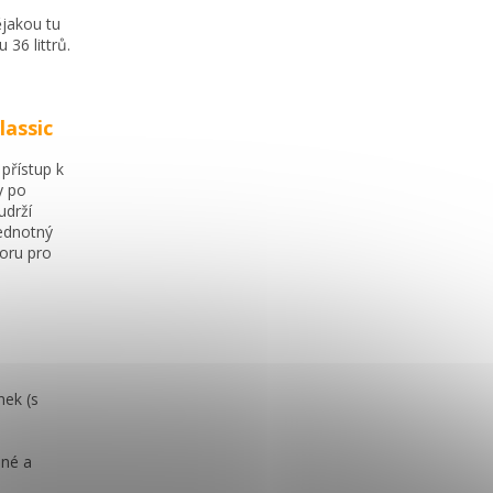
ějakou tu
36 littrů.
lassic
přístup k
y po
udrží
jednotný
toru pro
nek (s
lné a