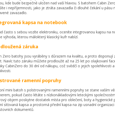
bu, kde bude bezpečně uložen nad vaší hlavou. S batohem Cabin Zero
šíte i nepříjemnosti, jako je ztráta zavazadla či dlouhé čekání u pásu 
vené zavazadlo.
tegrovaná kapsa na notebook
d často s sebou vozíte elektroniku, oceníte integrovanou kapsu na 
je výhoda, kterou málokterý klasický kufr nabízí.
dloužená záruka
n Zero batohy jsou vyráběny s důrazem na kvalitu, a proto disponují
et. Navíc tuto záruku můžete prodloužit až na 25 let po olajkovaní f
nky CabinZero do 30 dní od nákupu, což svědčí o jejich spolehlivosti a
livosti.
strované ramenní popruhy
bní mini batoh s polstrovanými ramenními popruhy se stane vaším v
nerem, pokud často létáte s nízkonákladovými leteckými společnostm
trový objem poskytne dostatek místa pro oblečení, boty a hygienické 
řní síťovaná kapsa a prostorná přední kapsa na zip usnadní organizaci
stovních dokumentů.