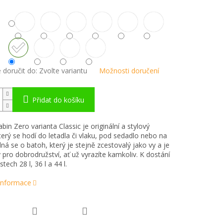
doručit do:
Zvolte variantu
Možnosti doručení
Přidat do košíku
bin Zero varianta Classic je originální a stylový
terý se hodí do letadla či vlaku, pod sedadlo nebo na
dná se o batoh, který je stejně zcestovalý jako vy a je
 pro dobrodružství, ať už vyrazíte kamkoliv. K dostání
stech 28 l, 36 l a 44 l.
 informace