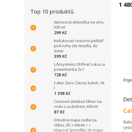
1 48
Top 10 produktů
Nerezová sklenička na víno,
500 ml
299 Kč
Nafukovací cestovní polštář
pod nohy (do letadla, do
auta)
399 Kč
Lifesystems Ohřívač rukou a
powerbanka 2v1
728 Kč
Popi
Cabin Zero Classic batoh, 36
l
1 398 Kč
Det
Cestovní skládací láhev na
vodu s uzávěrem, 600 ml
Cab
87 Kč
Dřevěná mapa světa na
Bato
stěnu, 3D + dárek
+ +
cest
Mapové špendlíky do mapy