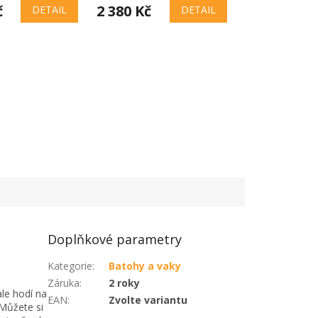
č
2 380 Kč
DETAIL
DETAIL
Doplňkové parametry
Kategorie
:
Batohy a vaky
Záruka
:
2 roky
ale hodí na
EAN
:
Zvolte variantu
 Můžete si