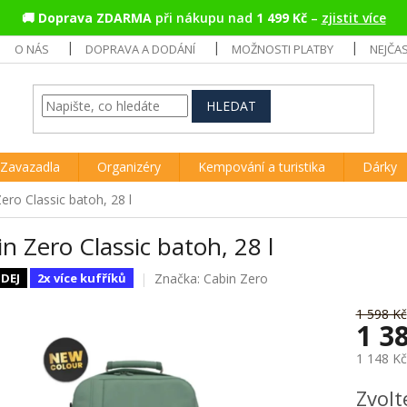
🚚
Doprava ZDARMA
při nákupu nad
1 499 Kč
–
zjistit více
O NÁS
DOPRAVA A DODÁNÍ
MOŽNOSTI PLATBY
NEJČA
HLEDAT
Zavazadla
Organizéry
Kempování a turistika
Dárky
ero Classic batoh, 28 l
n Zero Classic batoh, 28 l
Značka:
Cabin Zero
DEJ
2x více kufříků
1 598 Kč
1 3
1 148 K
Měrná
Zvolt
cena: