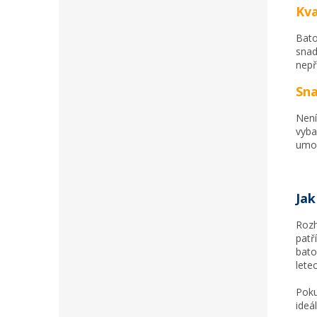
Kva
Bato
snad
nepř
Sna
Není
vyba
umož
Jak
Rozh
patř
bato
lete
Poku
ideá