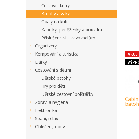
Cestovní kufry
Batohy a vaky
Obaly na kufr
Kabelky, peněženky a pouzdra
Příslušenství k zavazadlům
Organizéry
Kempování a turistika
AKCE
Dárky
VÝPR
Cestování s dětmi
Dětské batohy
Hry pro děti
Dětské cestovní polštářky
Cabin
Zdraví a hygiena
batoh,
Elektronika
Spaní, relax
Oblečení, obuv