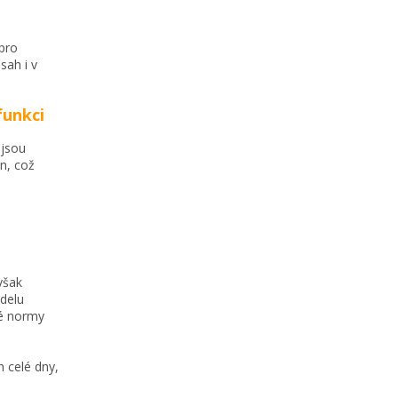
pro
sah i v
funkci
 jsou
n, což
však
delu
né normy
 celé dny,