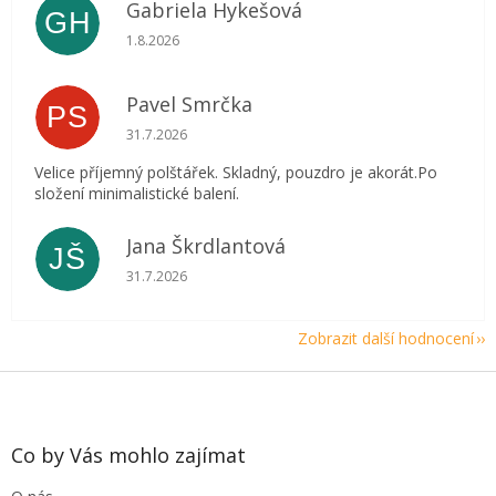
Gabriela Hykešová
GH
Hodnocení obchodu je 5 z 5 hvězdiček.
1.8.2026
Pavel Smrčka
PS
Hodnocení obchodu je 5 z 5 hvězdiček.
31.7.2026
Velice příjemný polštářek. Skladný, pouzdro je akorát.Po
složení minimalistické balení.
Jana Škrdlantová
JŠ
Hodnocení obchodu je 5 z 5 hvězdiček.
31.7.2026
Zobrazit další hodnocení
Z
á
p
a
Co by Vás mohlo zajímat
t