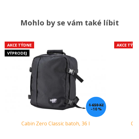
Mohlo by se vám také líbit
AKCE TÝDNE
AKCE TÝDN
VÝPRODEJ
1 659 Kč
–10 %
Cabin Zero Classic batoh, 36 l
Cab