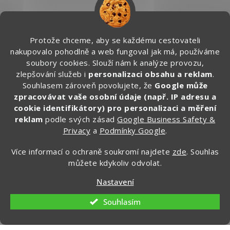
Kontakt
Protože chceme, aby se každému cestovateli
info
@
zapakuj.cz
nakupovalo pohodlně a web fungoval jak má, používáme
+420 734 266 587 (PO-PÁ, 9:00 – 17:00)
soubory cookies. Slouží nám k analýze provozu,
zlepšování služeb i
personalizaci obsahu a reklam
.
Zapakuj CZ/SK
Souhlasem zároveň povolujete, že
Google může
zapakuj_czsk
zpracovávat vaše osobní údaje (např. IP adresu a
@zapakuj_cz
cookie identifikátory) pro personalizaci a měření
reklam
podle svých zásad
Google Business Safety &
Privacy
a
Podmínky Google
.
Více informací o ochraně soukromí najdete
zde
. Souhlas
můžete kdykoliv odvolat.
Nastavení
Souhlasím