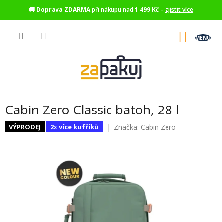
🚚
Doprava ZDARMA
při nákupu nad
1 499 Kč
–
zjistit více
Přejít
na
NÁKU
obsah
KOŠÍK
Cabin Zero Classic batoh, 28 l
Značka:
Cabin Zero
VÝPRODEJ
2x více kufříků