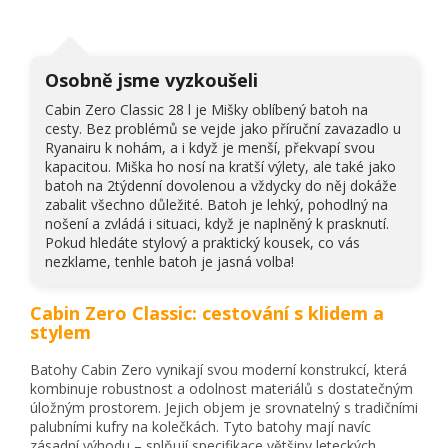
Osobně jsme vyzkoušeli
Cabin Zero Classic 28 l je Mišky oblíbený batoh na
cesty. Bez problémů se vejde jako příruční zavazadlo u
Ryanairu k nohám, a i když je menší, překvapí svou
kapacitou. Miška ho nosí na kratší výlety, ale také jako
batoh na 2týdenní dovolenou a vždycky do něj dokáže
zabalit všechno důležité. Batoh je lehký, pohodlný na
nošení a zvládá i situaci, když je naplněný k prasknutí.
Pokud hledáte stylový a praktický kousek, co vás
nezklame, tenhle batoh je jasná volba!
Cabin Zero Classic: cestování s klidem a
stylem
Batohy Cabin Zero vynikají svou moderní konstrukcí, která
kombinuje robustnost a odolnost materiálů s dostatečným
úložným prostorem. Jejich objem je srovnatelný s tradičními
palubními kufry na kolečkách. Tyto batohy mají navíc
zásadní výhodu – splňují specifikace většiny leteckých