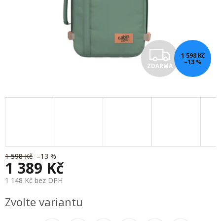
Z
1 598 Kč
–13 %
ZDARMA
D
A
R
M
A
1 598 Kč
–13 %
1 389 Kč
1 148 Kč bez DPH
Měrná
Zvolte variantu
cena: