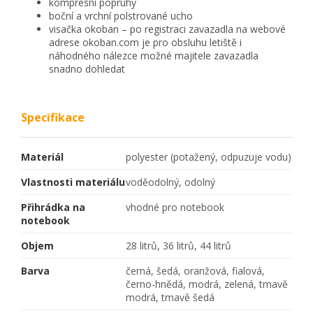
kompresní popruhy
boční a vrchní polstrované ucho
visačka okoban – po registraci zavazadla na webové
adrese
okoban.com
je pro obsluhu letiště i
náhodného nálezce možné majitele zavazadla
snadno dohledat
Specifikace
Materiál
polyester (potažený, odpuzuje vodu)
Vlastnosti materiálu
voděodolný, odolný
Přihrádka na
vhodné pro notebook
notebook
Objem
28 litrů, 36 litrů, 44 litrů
Barva
černá, šedá, oranžová, fialová,
černo-hnědá, modrá, zelená, tmavě
modrá, tmavě šedá