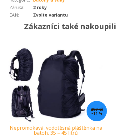
Záruka
:
2 roky
EAN
:
Zvolte variantu
Zákazníci také nakoupili
299 Kč
–11 %
Nepromokavá, vodotěsná pláštěnka na
V
batoh, 35 – 45 litrů