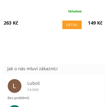
Skladem
263 Kč
149 Kč
DETAIL
Luboš
L
Hodnocení obchodu je 5 z 5 hvězdiček.
3.8.2026
Bez problémů