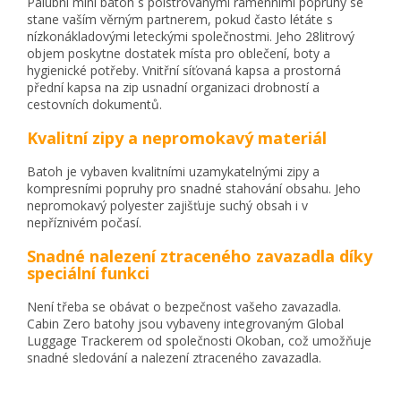
Palubní mini batoh s polstrovanými ramenními popruhy se
stane vaším věrným partnerem, pokud často létáte s
nízkonákladovými leteckými společnostmi. Jeho 28litrový
objem poskytne dostatek místa pro oblečení, boty a
hygienické potřeby. Vnitřní síťovaná kapsa a prostorná
přední kapsa na zip usnadní organizaci drobností a
cestovních dokumentů.
Kvalitní zipy a nepromokavý materiál
Batoh je vybaven kvalitními uzamykatelnými zipy a
kompresními popruhy pro snadné stahování obsahu. Jeho
nepromokavý polyester zajišťuje suchý obsah i v
nepříznivém počasí.
Snadné nalezení ztraceného zavazadla díky
speciální funkci
Není třeba se obávat o bezpečnost vašeho zavazadla.
Cabin Zero batohy jsou vybaveny integrovaným Global
Luggage Trackerem od společnosti Okoban, což umožňuje
snadné sledování a nalezení ztraceného zavazadla.