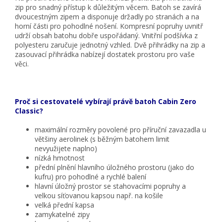
zip pro snadný přístup k důležitým věcem. Batoh se zavírá
dvoucestným zipem a disponuje držadly po stranách a na
horní části pro pohodlné nošení. Kompresní popruhy uvnitř
udrží obsah batohu dobře uspořádaný. Vnitřní podšívka z
polyesteru zaručuje jednotný vzhled. Dvě přihrádky na zip a
zasouvací přihrádka nabízejí dostatek prostoru pro vaše
věci.
Proč si cestovatelé vybírají právě batoh Cabin Zero
Classic?
maximální rozměry povolené pro příruční zavazadla u
většiny aerolinek (s běžným batohem limit
nevyužijete naplno)
nízká hmotnost
přední plnění hlavního úložného prostoru (jako do
kufru) pro pohodlné a rychlé balení
hlavní úložný prostor se stahovacími popruhy a
velkou síťovanou kapsou např. na košile
velká přední kapsa
zamykatelné zipy