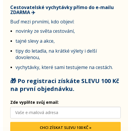
Cestovatelské vychytávky přímo do e-mailu
ZDARMA ✈️
Buď mezi prvními, kdo objeví:
novinky ze světa cestování,
tajné slevy a akce,
tipy do letadla, na krátké výlety i delší
dovolenou,
vychytávky, které sami testujeme na cestách.
🎁 Po registraci získáte SLEVU 100 Kč
na první objednávku.
Zde vyplňte svůj email:
CHCI ZÍSKAT SLEVU 100 KČ »