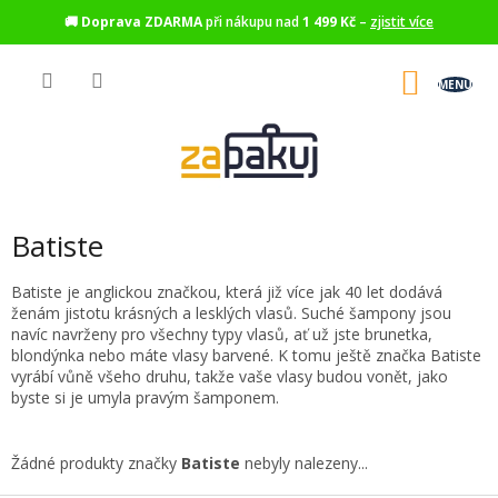
🚚
Doprava ZDARMA
při nákupu nad
1 499 Kč
–
zjistit více
Přejít
na
NÁKU
obsah
KOŠÍK
Batiste
Batiste je anglickou značkou, která již více jak 40 let dodává
ženám jistotu krásných a lesklých vlasů. Suché šampony jsou
navíc navrženy pro všechny typy vlasů, ať už jste brunetka,
blondýnka nebo máte vlasy barvené. K tomu ještě značka Batiste
vyrábí vůně všeho druhu, takže vaše vlasy budou vonět, jako
byste si je umyla pravým šamponem.
Žádné produkty značky
Batiste
nebyly nalezeny...