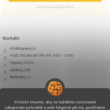
Ochrana osobních údajů
Kontakt
info
@
zapakuj.cz
+420 734 266 587 (PO-PÁ, 9:00 – 17:00)
Zapakuj CZ/SK
zapakuj_czsk
@zapakuj_cz
Protože chceme, aby se každému cestovateli
nakupovalo pohodlně a web fungoval jak má, používáme