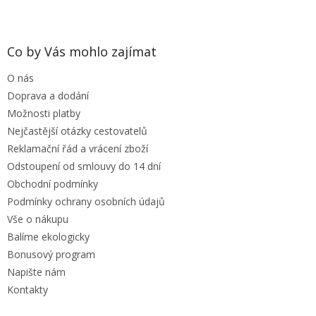
Z
á
p
a
Co by Vás mohlo zajímat
t
O nás
í
Doprava a dodání
Možnosti platby
Nejčastější otázky cestovatelů
Reklamační řád a vrácení zboží
Odstoupení od smlouvy do 14 dní
Obchodní podmínky
Podmínky ochrany osobních údajů
Vše o nákupu
Balíme ekologicky
Bonusový program
Napište nám
Kontakty