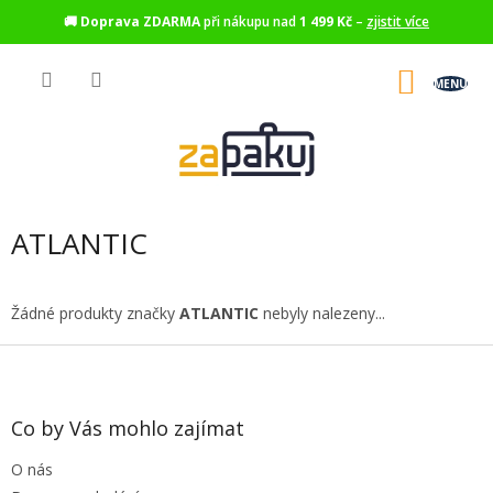
🚚
Doprava ZDARMA
při nákupu nad
1 499 Kč
–
zjistit více
Přejít
na
NÁKU
obsah
KOŠÍK
ATLANTIC
Žádné produkty značky
ATLANTIC
nebyly nalezeny...
Z
á
p
a
Co by Vás mohlo zajímat
t
O nás
í