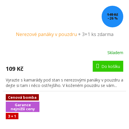
149 Kč
–26 %
Nerezové panáky v pouzdru
+ 3+1 ks zdarma
Skladem
Do košíku
109 Kč
Vyrazte s kamarády pod stan s nerezovými panáky v pouzdru a
dejte si tam i něco ostřejšího. V koženém pouzdru se vám...
Cenová bomba
Garance
nejnižší ceny
3 + 1