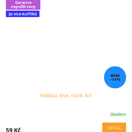
Garance
nejnižší ceny
2x více kufříků
69 Kč
–14 %
Vidlička, lžíce, nožík 3v1
Skladem
DETAIL
59 Kč