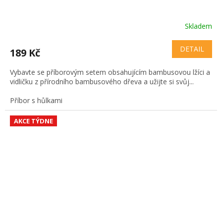
Skladem
DETAIL
189 Kč
Vybavte se příborovým setem obsahujícím bambusovou lžíci a
vidličku z přírodního bambusového dřeva a užijte si svůj...
Příbor s hůlkami
AKCE TÝDNE