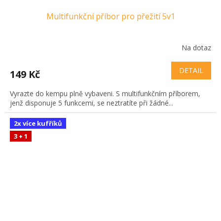
Multifunkční příbor pro přežití 5v1
Na dotaz
DETAIL
149 Kč
Vyrazte do kempu plně vybaveni. S multifunkčním příborem,
jenž disponuje 5 funkcemi, se neztratíte při žádné...
2x více kufříků
3 + 1