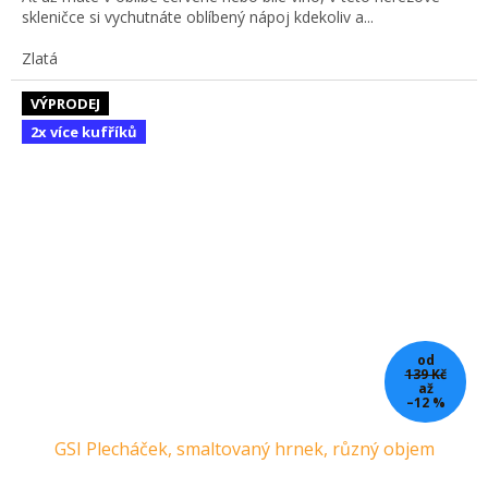
skleničce si vychutnáte oblíbený nápoj kdekoliv a...
Zlatá
VÝPRODEJ
2x více kufříků
od
139 Kč
až
–12 %
GSI Plecháček, smaltovaný hrnek, různý objem