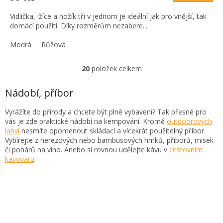
Vidlička, lžíce a nožík tři v jednom je ideální jak pro vnější, tak
domácí použití. Díky rozměrům nezabere...
Modrá
Růžová
20
položek celkem
O
v
l
Nádobí, příbor
á
d
Vyrážíte do přírody a chcete být plně vybaveni? Tak přesně pro
a
vás je zde praktické nádobí na kempování. Kromě
outdoorových
c
lahví
nesmíte opomenout skládací a vícekrát použitelný příbor.
í
Vybírejte z nerezových nebo bambusových hrnků, příborů, misek
p
či pohárů na víno. Anebo si rovnou udělejte kávu v
cestovním
r
kávovaru
.
v
k
y
v
ý
p