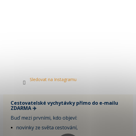
Sledovat na Instagramu
Cestovatelské vychytávky přímo do e-mailu
ZDARMA ✈️
Buď mezi prvními, kdo objeví:
novinky ze světa cestování,