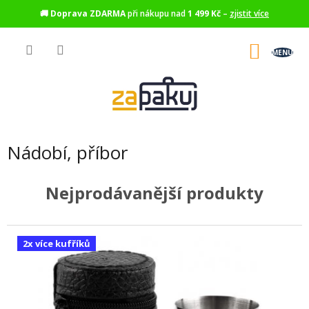
🚚
Doprava ZDARMA
při nákupu nad
1 499 Kč
–
zjistit více
Přejít
na
NÁKU
obsah
KOŠÍK
Nádobí, příbor
Nejprodávanější produkty
2x více kufříků