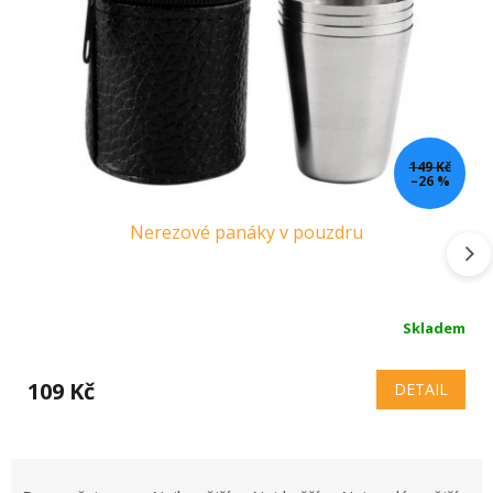
149 Kč
–26 %
Nerezové panáky v pouzdru
Skladem
109 Kč
DETAIL
Ř