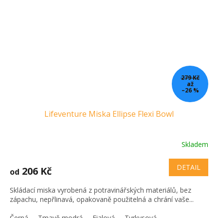
279 Kč
až
–26 %
Lifeventure Miska Ellipse Flexi Bowl
Skladem
DETAIL
206 Kč
od
Skládací miska vyrobená z potravinářských materiálů, bez
zápachu, nepřlinavá, opakovaně použitelná a chrání vaše...
Černá
Tmavě modrá
Fialová
Tyrkysová