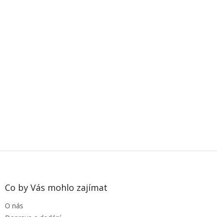
i
s
u
Z
á
p
a
Co by Vás mohlo zajímat
t
O nás
í