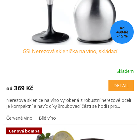
od
439 Kč
–15 %
GSI Nerezová sklenička na víno, skládací
Skladem
DETAIL
369 Kč
od
Nerezová sklenice na víno vyrobená z robustní nerezové oceli
je kompaktní a navíc díky šroubovací části se hodí i pro...
Červené víno
Bílé víno
Cenová bomba