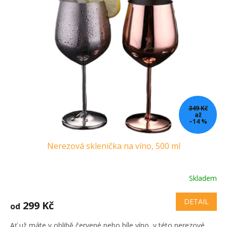
349 Kč
až
–14 %
Nerezová sklenička na víno, 500 ml
Skladem
DETAIL
299 Kč
od
Ať už máte v oblibě červené nebo bíle víno, v této nerezové