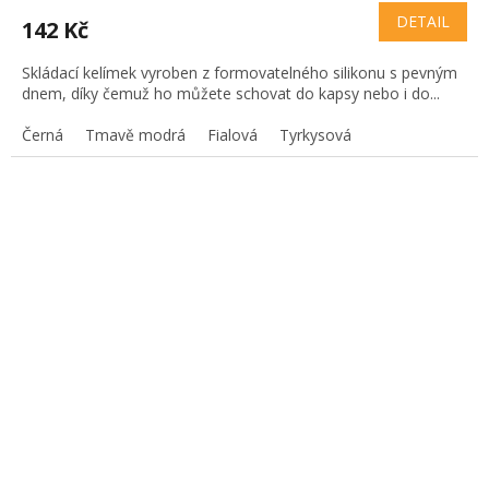
DETAIL
142 Kč
Skládací kelímek vyroben z formovatelného silikonu s pevným
dnem, díky čemuž ho můžete schovat do kapsy nebo i do...
Černá
Tmavě modrá
Fialová
Tyrkysová