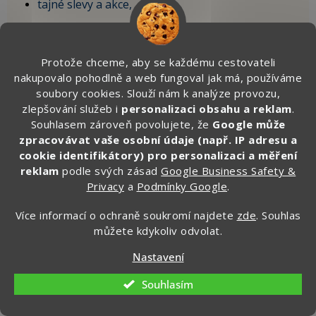
tajné slevy a akce,
tipy do letadla, na krátké výlety i delší
dovolenou,
Protože chceme, aby se každému cestovateli
vychytávky, které sami testujeme na cestách.
nakupovalo pohodlně a web fungoval jak má, používáme
soubory cookies. Slouží nám k analýze provozu,
🎁 Po registraci získáte SLEVU 100 Kč
zlepšování služeb i
personalizaci obsahu a reklam
.
na první objednávku.
Souhlasem zároveň povolujete, že
Google může
zpracovávat vaše osobní údaje (např. IP adresu a
Zde vyplňte svůj email:
cookie identifikátory) pro personalizaci a měření
reklam
podle svých zásad
Google Business Safety &
Privacy
a
Podmínky Google
.
CHCI ZÍSKAT SLEVU 100 KČ »
Více informací o ochraně soukromí najdete
zde
. Souhlas
můžete kdykoliv odvolat.
Ochrana osobních údajů
Nastavení
Souhlasím