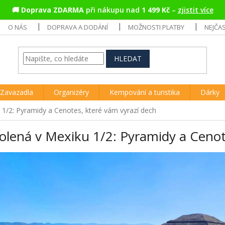
🚚
Doprava ZDARMA
při nákupu nad
1 499 Kč
–
zjistit více
O NÁS
DOPRAVA A DODÁNÍ
MOŽNOSTI PLATBY
NEJČA
HLEDAT
Zavazadla
Organizéry
Kempování a turistika
Dárky
1/2: Pyramidy a Cenotes, které vám vyrazí dech
lená v Mexiku 1/2: Pyramidy a Cenot