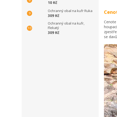
10 Kč
Ochranný obal na kufr Ruka
Cenot
309 Kč
Cenote 
Ochranný obal na kufr,
houpací
Flekatý
zpestře
309 Kč
se davů