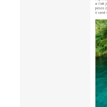
a i tak
pesos (
V ceně 