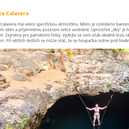
e Calavera
Calavera má velice specifickou atmosféru. Místo je ozdobeno barevno
m sítím a příjemnému posezení velice uvolněně. Uprostřed „díry“ je 
ní. Zejména pro památeční fotky. Vydejte se sem však ideálně brzo r
m. Při větších deštích se může stát, že se houpačka ocitne pod hladi