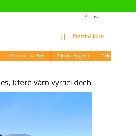
STĚJŠÍ OTÁZKY CESTOVATELŮ
REKLAMAČNÍ ŘÁD A VRÁCENÍ ZBOŽÍ
Přihlášení
NÁKUPNÍ
Prázdný košík
KOŠÍK
Cestování s dětmi
Zdraví a hygiena
Elektronika
es, které vám vyrazí dech