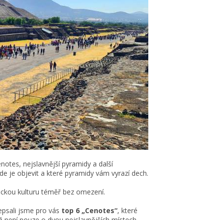
enotes, nejslavnější pyramidy a další
de je objevit a které pyramidy vám vyrazí dech.
ickou kulturu téměř bez omezení.
Sepsali jsme pro vás
top 6 „Cenotes“
, které
iž není pouze o dvou nejslavnějších místech