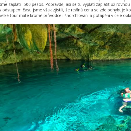
 jsme zaplatili 500 pesos. Popravdě, asi se tu vyplatí zaplatit už rov
s odstupem času jsme však zjistili, že reálná cena se zde pohybuje k
velké tour máte kromě průvodce i šnorchlování a potápění v celé oblas