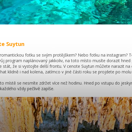
te Suytun
romantickou fotku se svým protějškem? Nebo fotku na instagram? To
ůj program naplánovaný jakkoliv, na toto místo musíte dorazit hned 
 stát, že si vystojíte delší frontu. V cenote Suytun můžete narazit na
hat klidně i nad kolena, zatímco v jiné části roku se projdete po mol
o místě se nesmíte zdržet více než hodinu. Hned po vstupu do jeskyn
i každého vždy pečlivě zapíše.