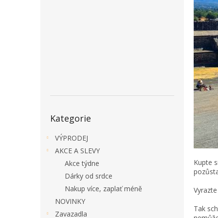
a
n
e
l
Přeskočit
Kategorie
kategorie
VÝPRODEJ
AKCE A SLEVY
Kupte s
Akce týdne
pozůsta
Dárky od srdce
Nakup více, zaplať méně
Vyrazte
NOVINKY
Tak sch
Zavazadla
nemůžet