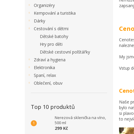
Organizéry
zapsan
Kempování a turistika
Dárky
Ceno
Cestování s dětmi
Dětské batohy
Cenotes
Hry pro děti
nalezne
Dětské cestovní polštářky
My jsme
Zdraví a hygiena
Elektronika
Vstup d
Spaní, relax
Oblečení, obuv
Cenot
Naše pr
Top 10 produktů
bylo na
si plav
Nerezová sklenička na víno,
to nejví
500 ml
299 Kč