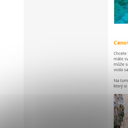
Ceno
Chcete 
máte sv
může se
voda sa
Na tomt
který s