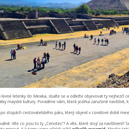
i levné letenky do Mexika, sbalte se a odleťte objevovat ty nejhezčí c
tky mayské kultury. Poradíme vám, která jezírka zaručeně navštívit, k
 po stopách cestovatelského páru, který objevil v covidové době mex
válně. Víte co jsou to ty „Cenotes“? A víte, které stojí za navštívení? 
e minout. A k tomu jsme přidali ještě
několik pyramid
. Mexiko tot