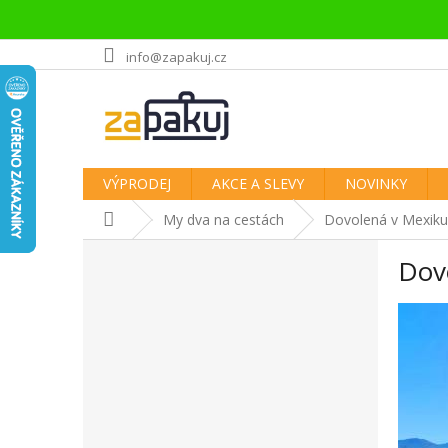
Přejít
info@zapakuj.cz
na
obsah
VÝPRODEJ
AKCE A SLEVY
NOVINKY
Domů
My dva na cestách
Dovolená v Mexiku 
P
Dovo
o
s
t
r
a
n
n
í
p