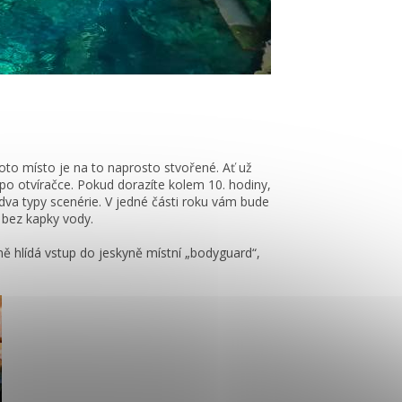
to místo je na to naprosto stvořené. Ať už
po otvíračce. Pokud dorazíte kolem 10. hodiny,
 dva typy scenérie. V jedné části roku vám bude
u bez kapky vody.
ě hlídá vstup do jeskyně místní „bodyguard“,