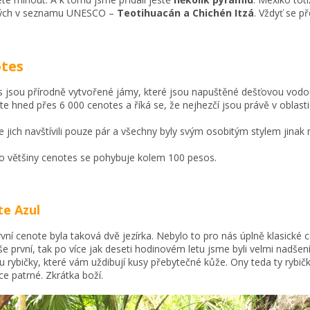
ých v seznamu UNESCO –
Teotihuacán a Chichén Itzá
. Vždyť se p
tes
 jsou přírodně vytvořené jámy, které jsou napuštěné dešťovou vod
te hned přes 6 000 cenotes a říká se, že nejhezčí jsou právě v oblast
 jich navštívili pouze pár a všechny byly svým osobitým stylem jinak
o většiny cenotes se pohybuje kolem 100 pesos.
e Azul
vní cenote byla taková dvě jezírka. Nebylo to pro nás úplně klasické c
še první, tak po více jak deseti hodinovém letu jsme byli velmi nadšení
ou rybičky, které vám uždibují kusy přebytečné kůže. Ony teda ty rybičk
ce patrné. Zkrátka boží.