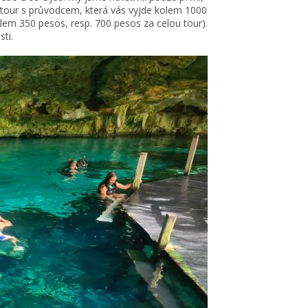
nou tour s průvodcem, která vás vyjde kolem 1000
olem 350 pesos, resp. 700 pesos za celou tour).
ti.