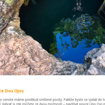
te Dos Ojos
o cenote máme poněkud smíšené pocity. Pakliže byste se vydali do 
í. Vybrat si zde můžete ze dvou možností – navštívit pouze Uno Ojo n