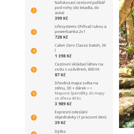
Nafukovací cestovní polštář
pod nohy (do letadla, do
auta)
399 Kč
Lifesystems Ohřívač rukou a
powerbanka 2v1
728 Kč
Cabin Zero Classic batoh, 36
l
1 398 Kč
Cestovní skládací láhev na
vodu s uzávěrem, 600 ml
87 Kč
Dřevěná mapa světa na
stěnu, 3D + dárek
+ +
Mapové špendlíky do mapy
ze dřeva 40 ks
3 989 Kč
Expresní odeslání
objednávky (1 pracovní den)
39 Kč
Dýško