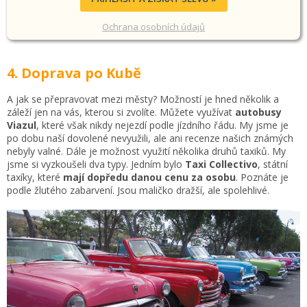
Ochrana osobních údajů
4. Doprava po Kubě
A jak se přepravovat mezi městy? Možností je hned několik a
záleží jen na vás, kterou si zvolíte. Můžete využívat
autobusy
Viazul
, které však nikdy nejezdí podle jízdního řádu. My jsme je
po dobu naší dovolené nevyužili, ale ani recenze našich známých
nebyly valné. Dále je možnost využití několika druhů taxiků. My
jsme si vyzkoušeli dva typy. Jedním bylo
Taxi Collectivo
, státní
taxíky, které
mají dopředu danou cenu za osobu
. Poznáte je
podle žlutého zabarvení. Jsou maličko dražší, ale spolehlivé.