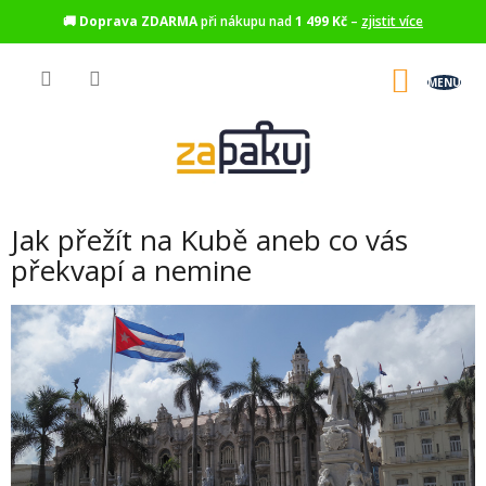
🚚
Doprava ZDARMA
při nákupu nad
1 499 Kč
–
zjistit více
Přejít
na
NÁKU
obsah
KOŠÍK
Jak přežít na Kubě aneb co vás
překvapí a nemine