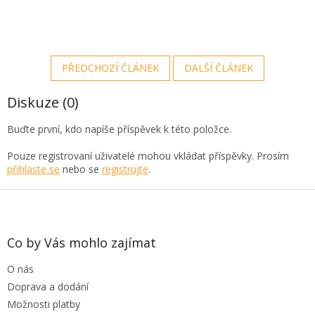
PŘEDCHOZÍ ČLÁNEK
DALŠÍ ČLÁNEK
Diskuze (0)
Buďte první, kdo napíše příspěvek k této položce.
Pouze registrovaní uživatelé mohou vkládat příspěvky. Prosím
přihlaste se
nebo se
registrujte
.
Z
á
p
a
Co by Vás mohlo zajímat
t
O nás
í
Doprava a dodání
Možnosti platby