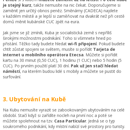
je stejný kurz
, takže nemusíte na nic čekat. Doporučujeme si
zaměnit jen určitý obnos peněz. Směnárny (CADECA) najdete
v každém městě a je lepší si zaměňovat na dvakrát než při cestě
domů měnit kubánské CUC zpět na eura.
Jak jsme se již zmínili, Kuba je socialistická země s nepříliš
širokými možnostmi podnikání. Toho si všimnete hned po
přistání. Těžko tady budete hledat
wi-fi
připojení
. Pokud budete
chtít zůstat spojeni se světem, musíte si pořídit
Tarjeta de
internet u mobilního operátora Etecsa
. Můžete si pořídit
kartu na 30 minut (0,50 CUC), 1 hodinu (1 CUC) nebo 5 hodin (5
CUC). Po prvním použití platí 30 dní.
Pak už jen stačí hledat
náměstí
, na kterém budou lidé s mobily a můžete se pustit do
surfování.
3. Ubytování na Kubě
Na Kubu nemusíte vyrazit se zabookovaným ubytováním na celé
období. Stačí když si zařídíte nocleh na první noc a poté se
můžete spolehnout na tzv.
Casa
Particular
. Jedná se o typ
soukromého podnikání, kdy místní nabízí své prostory pro turisty.