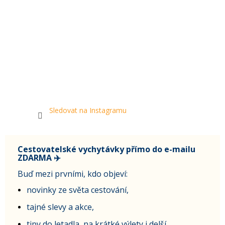
Sledovat na Instagramu
Cestovatelské vychytávky přímo do e-mailu
ZDARMA ✈️
Buď mezi prvními, kdo objeví:
novinky ze světa cestování,
tajné slevy a akce,
tipy do letadla, na krátké výlety i delší