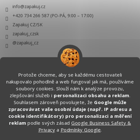
info
@
zapakuj.cz
+420 734 266 587 (PO-PÁ, 9:00 – 17:00)
Zapakuj CZ/SK
zapakuj_czsk
@zapakuj_cz
Protože chceme, aby se každému cestovateli
nakupovalo pohodlně a web fungoval jak má, používáme
soubory cookies. Slouží nám k analýze provozu,
zlepšování služeb i
personalizaci obsahu a reklam
.
Souhlasem zároveň povolujete, že
Google může
zpracovávat vaše osobní údaje (např. IP adresu a
cookie identifikátory) pro personalizaci a měření
reklam
podle svých zásad
Google Business Safety &
Privacy
a
Podmínky Google
.