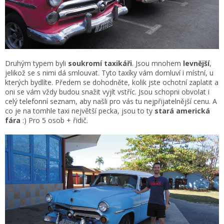
Druhým typem byli
soukromí taxikáři
. Jsou mnohem
levnější
,
jelikož se s nimi dá smlouvat. Tyto taxíky vám domluví i místní, u
kterých bydlíte. Předem se dohodněte, kolik jste ochotní zaplatit a
oni se vám vždy budou snažit vyjít vstříc. Jsou schopni obvolat i
celý telefonní seznam, aby našli pro vás tu nejpřijatelnější cenu. A
co je na tomhle taxi největší pecka, jsou to ty
stará americká
fára
:) Pro 5 osob + řidič.