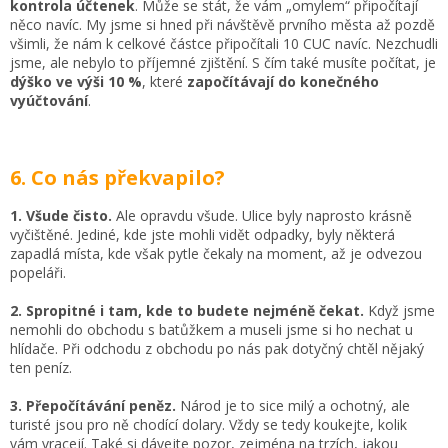
kontrola účtenek
. Může se stát, že vám „omylem“ připočítají
něco navíc. My jsme si hned při návštěvě prvního města až pozdě
všimli, že nám k celkové částce připočítali 10 CUC navíc. Nezchudli
jsme, ale nebylo to příjemné zjištění. S čím také musíte počítat, je
dýško ve výši 10 %
, které
započítávají do konečného
vyúčtování
.
6. Co nás překvapilo?
1. Všude čisto.
Ale opravdu všude. Ulice byly naprosto krásně
vyčištěné. Jediné, kde jste mohli vidět odpadky, byly některá
zapadlá místa, kde však pytle čekaly na moment, až je odvezou
popeláři.
2. Spropitné i tam, kde to budete nejméně čekat.
Když jsme
nemohli do obchodu s batůžkem a museli jsme si ho nechat u
hlídače. Při odchodu z obchodu po nás pak dotyčný chtěl nějaký
ten peníz.
3. Přepočítávání peněz.
Národ je to sice milý a ochotný, ale
turisté jsou pro ně chodící dolary. Vždy se tedy koukejte, kolik
vám vracejí. Také si dávejte pozor, zejména na trzích, jakou