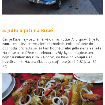
5. Jídlo a pití na Kubě
Čím je Kuba nejvíce známá, všichni asi tušíte. Ano správně, je to
rum
. Ten naleznete ve všech obchodech. Pokud půjdete do
obchodu
, připravte se, že tam
hodně druhů jídla nenaleznete.
Na co se ale můžete spolehnout – vždycky tam najdete ten
nejlepší
kubánský rum
:) A co víc, na Kubě ho
koupíte za
hubičku
. 1 litr Havana Club tady stojí necelých 6 CUC (cca 130
Kč).