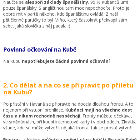
Naučte se
alespoň základy španělštiny
. 95 % Kubánců umí
pouze španělsky. S angličtinou tam moc nepochodíte. Proto je
dobré mít v partě někoho, kdo španělštinu ovládá. Z naší
pětičlenné partičky to byl Miňo, který častokrát překvapil sám
sebe, jaká slovíčka z něj padala :)
Povinná očkování na Kubě
Na Kubu
nepotřebujete žádná povinná očkování
.
2. Co dělat a na co se připravit po příletu
na Kubu?
Po přistání v Havaně se připravte na docela dlouhou frontu. A to
nejenom při vstupní prohlídce.
Kubánci mají na všechno dost
času a nikam rozhodně nespěchají
. Fronty můžete očekávat
ve směnárnách, při koupi internetové karty i v obchodech. Zkrátka
všude, kde se může vytvořit nějaká fronta, tak se prostě vytvoří.
Peníze
si s klidem
můžete
zaměnit už na letišti
.
Po celé Kubě