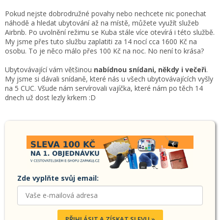
Pokud nejste dobrodružné povahy nebo nechcete nic ponechat
náhodě a hledat ubytování až na místě, můžete využít služeb
Airbnb. Po uvolnění režimu se Kuba stále více otevírá i této službě.
My jsme přes tuto službu zaplatiti za 14 nocí cca 1600 Kč na
osobu. To je něco málo přes 100 Kč na noc. No není to krása?
Ubytovávající vám většinou
nabídnou snídani, někdy i večeři
.
My jsme si dávali snídaně, které nás u všech ubytovávajících vyšly
na 5 CUC. Všude nám servírovali vajíčka, které nám po těch 14
dnech už dost lezly krkem :D
Zde vyplňte svůj email:
PŘIHLÁSIT A ZÍSKAT SLEVU »