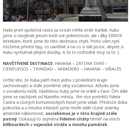
Naše první společná cesta za oceán mířila směr Karibik. Kubu
jsme si nevybrali jenom kvůli své jedinečnosti, ale i díky ERROR
letenkám, které jsme do této destinace chytli. Proto vám nyní
můžeme přinést tipy, co navštívit a na co si dát pozor, abyste si
Kubu vychutnali plnými doušky. A že to rozhodně stojí za to :)
NAVŠTÍVENÉ DESTINACE:
HAVANA – ZÁTOKA SVINÍ –
CIENFUEGOS – TRINIDAD – VARADERO – HAVANA – VIŇALES
Určitě víte, že Kuba patří mezi jednu z posledních krajin
zachovávající si stále poměrně silný socialismus. Ačkoliv jsme
v socialismu nežili, návštěvou Kuby jsme se vrátili v čase. Čím dále
jsme se nacházeli od hlavního města, tím více portrétů Fidela
Castra a různých komunistických hesel jsme vídali. Přestože doba
pokročila a u mnoha místních jsme mohli vidět různé známky
americké náklonnosti,
socialismus je v této krajině stále
patrný
. Dokazují to zejména
Fidelovi citáty
téměř na všech
billboardech
a
vojenské stráže u mnoha památek
.