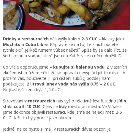
Drinky v restauracích
nás vyšly kolem
2-3 CUC
– klasiky jako
Mochito
a
Cuba Libre
. Připravte se na to, že z nich budete
rychle piclí, jelikož rumem vůbec nešetří. Spíše by se dalo říct, že
šetří kolou a vodou, které jsou na Kubě zase o něco dražší :D
Co vřele doporučujeme –
kupujte si balenou vodu
. Z vlastních
zkušeností můžeme říci, že se opravdu nevyplácí pít tu místní. A
prosím vás, používejte ji i při čištění zubů ;) později nám
poděkujete.
2 litrová lahev vody nás vyšla 0,75 – 2 CUC
.
Nejčastější cena byla 1,5 CUC.
Stravování
v restauracích
nás vyšlo relativně levně. Jedno
jídlo
stálo
cca 5-10 CUC
. Ceny se lišily město od města. Ve Viňales
jsme dokonce objevili restauraci, kde jsme se najedli mezi 2-5
CUC. A že to byly porce jako blázen.
Jediné, na co byste si měli v restauracích dávat pozor, je