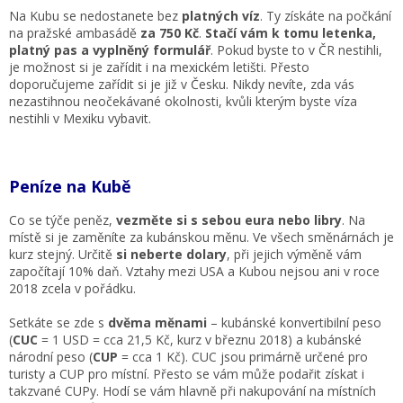
Na Kubu se nedostanete bez
platných víz
. Ty získáte na počkání
na pražské ambasádě
za 750 Kč
.
Stačí vám k tomu letenka,
platný pas a vyplněný formulář
. Pokud byste to v ČR nestihli,
je možnost si je zařídit i na mexickém letišti. Přesto
doporučujeme zařídit si je již v Česku. Nikdy nevíte, zda vás
nezastihnou neočekávané okolnosti, kvůli kterým byste víza
nestihli v Mexiku vybavit.
Peníze na Kubě
Co se týče peněz,
vezměte si s sebou eura nebo libry
. Na
místě si je zaměníte za kubánskou měnu. Ve všech směnárnách je
kurz stejný. Určitě
si neberte dolary
, při jejich výměně vám
započítají 10% daň. Vztahy mezi USA a Kubou nejsou ani v roce
2018 zcela v pořádku.
Setkáte se zde s
dvěma měnami
– kubánské konvertibilní peso
(
CUC
= 1 USD = cca 21,5 Kč, kurz v březnu 2018) a kubánské
národní peso (
CUP
= cca 1 Kč). CUC jsou primárně určené pro
turisty a CUP pro místní. Přesto se vám může podařit získat i
takzvané CUPy. Hodí se vám hlavně při nakupování na místních